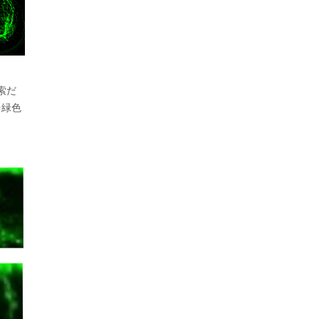
索だ
を緑色