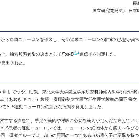
慶
国立研究開発法人 日本
1
から運動ニューロンを作製し、その運動ニューロンの軸索の形態が異
注4
わせ、軸索形態異常の原因として
Fos-B
遺伝子を同定した。
が見出された。
きやま てつや）助教、東北大学大学院医学系研究科神経内科学分野の鈴
正志（あおき まさし）教授、慶應義塾大学医学部生理学教室の岡野 栄之
用いてALS運動ニューロンの新たな病態を発見しました。
が変性する疾患で、手足の筋肉や呼吸に必要な筋肉がだんだん衰えてい
ALS患者の運動ニューロンでは、ニューロンの細胞体から筋肉へ伸び
回、研究グループは、ALSの原因の一つである
FUS
遺伝子に変異を持つ