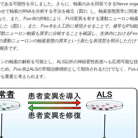
可能性を示しました。さらに、軸索のみを回収できるNerve organoid
わせて軸索のRNAを分析する手法を確立（図2）し、軸索形態異常に関
おり、また、
Fos-B
の抑制により、
FUS
変異を有する運動ニューロン軸
ました（図1）。また、
Fos-B
を人工的に発現させることで、健常なiPS
運動ニューロン軸索も異常に分岐することを確認し、生体内における
Fos
Sの運動ニューロンの軸索形態の異常という新たな表現型を明示しただけ
報告です。
ンの軸索の解析を可能とし、ALS以外の神経変性疾患へも応用可能な
るため、
Fos-B
はALSの早期治療標的として期待されるだけでなく、
Fos-
でも重要と考えられます。