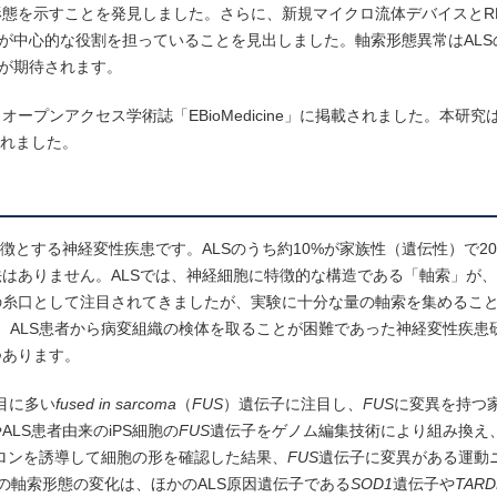
態を示すことを発見しました。さらに、新規マイクロ流体デバイスとR
が中心的な役割を担っていることを見出しました。軸索形態異常はALS
が期待されます。
オープンアクセス学術誌「EBioMedicine」に掲載されました。本研
われました。
徴とする神経変性疾患です。ALSのうち約10%が家族性（遺伝性）で2
はありません。ALSでは、神経細胞に特徴的な構造である「軸索」が、
の糸口として注目されてきましたが、実験に十分な量の軸索を集めるこ
は、ALS患者から病変組織の検体を取ることが困難であった神経変性疾患
つあります。
目に多い
fused in sarcoma
（
FUS
）遺伝子に注目し、
FUS
に変異を持つ家
ALS患者由来のiPS細胞の
FUS
遺伝子をゲノム編集技術により組み換え
ーロンを誘導して細胞の形を確認した結果、
FUS
遺伝子に変異がある運動
の軸索形態の変化は、ほかのALS原因遺伝子である
SOD1
遺伝子や
TARD