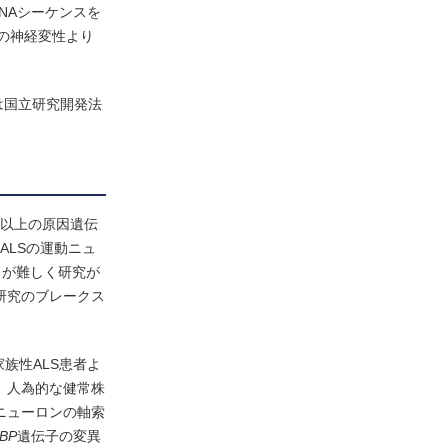
NAシーケンスを
の神経変性より
究は国立研究開発法
0以上の原因遺伝
ALSの運動ニュ
とが難しく研究が
研究のブレークス
族性ALS患者よ
、人為的な健常株
ニューロンの軸索
BP
遺伝子の変異