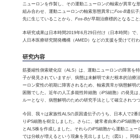
ニューロンを作製し、その運動ニューロンの軸索が異常な形
組み合わせ、運動ニューロンの軸索形態異常に
Fos-B
遺伝子
先に生じていることから、
Fos-B
が早期治療標的となること
本研究成果は日本時間2019年6月29日付け（日本時間）で、
人日本医療研究開発機構（AMED）などの支援を受けて行
研究内容
筋萎縮性側索硬化症（ALS）は、運動ニューロンの障害を特
子が発見されていますが、病態は未解明で未だ根本的治療法
ーロン変性の初期に障害されるため、軸索異常が病態解明
困難でした。近年の人工多能性幹細胞（iPS細胞）の発見
ルーとなり、病態解明のための研究手法として確立されつ
今回、我々は家族性ALSの原因遺伝子のうち、日本人で2番
りiPS細胞を樹立しました。さらに、健常者由来のiPS細胞や
とALS株を作成しました。それらのiPS細胞から運動ニュ
では分岐が増えるという現象を見出しました（図1）。同様