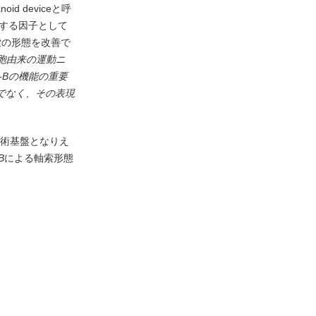
 deviceと呼
連する因子として
索の形態を改善で
細胞由来の運動ニ
-B
の機能の重要
でなく、その表現
技術基盤となりえ
B
による軸索形態