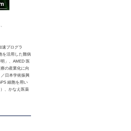
に、
加速プログラ
細胞を活用した難病
」、AMED 医
医療の産業化に向
）／日本学術振興
PS 細胞を用い
18）、かなえ医薬