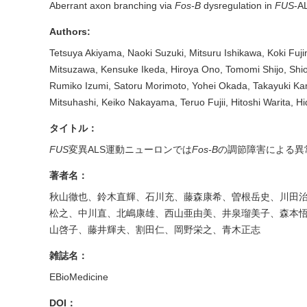
Aberrant axon branching via
Fos-B
dysregulation in
FUS
-A
Authors:
Tetsuya Akiyama, Naoki Suzuki, Mitsuru Ishikawa, Koki Fu
Mitsuzawa, Kensuke Ikeda, Hiroya Ono, Tomomi Shijo, Shi
Rumiko Izumi, Satoru Morimoto, Yohei Okada, Takayuki Ka
Mitsuhashi, Keiko Nakayama, Teruo Fujii, Hitoshi Warita, H
タイトル：
FUS
変異ALS運動ニューロンでは
Fos-B
の調節障害による異
著者名：
秋山徹也、鈴木直輝、石川充、藤森康希、曽根岳史、川田
松之、中川直、北嶋康雄、西山亜由美、井泉瑠美子、森本
山啓子、藤井輝夫、割田仁、岡野栄之、青木正志
雑誌名：
EBioMedicine
DOI：