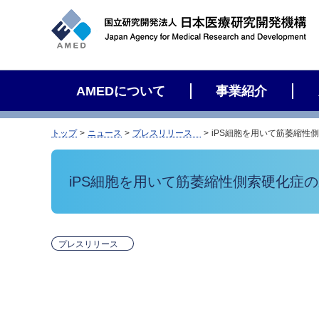
サ
イ
ト
内
検
AMEDについて
事業紹介
索
トップ
ニュース
プレスリリース
iPS細胞を用いて筋萎縮性
iPS細胞を用いて筋萎縮性側索硬化症
プレスリリース