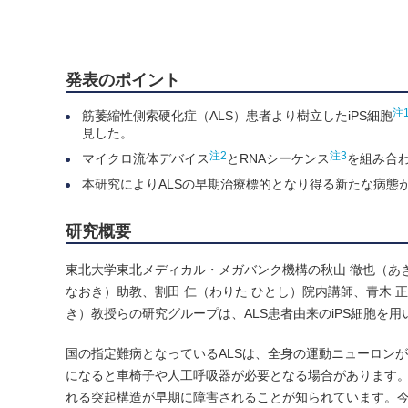
発表のポイント
注
筋萎縮性側索硬化症（ALS）患者より樹立したiPS細胞
見した。
注2
注3
マイクロ流体デバイス
とRNAシーケンス
を組み合
本研究によりALSの早期治療標的となり得る新たな病態
研究概要
東北大学東北メディカル・メガバンク機構の秋山 徹也（あ
なおき）助教、割田 仁（わりた ひとし）院内講師、青木 
き）教授らの研究グループは、ALS患者由来のiPS細胞を
国の指定難病となっているALSは、全身の運動ニューロン
になると車椅子や人工呼吸器が必要となる場合があります。
れる突起構造が早期に障害されることが知られています。今