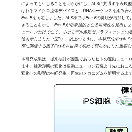
によっても生じることを明らかにし、ALSに共通する表現型である
ばれるマイクロ流体デバイスと、RNAシーケンスを組み合
Fos-B
を同定しました。ALS株では
Fos-B
の発現が増加して
きることを示し、
Fos-Bが治療標的となる可能性を見出し
ューロンだけでなく、小型モデル魚類ゼブラフィッシュの
性も示しました（図3）。以上のように、本研究成果はAL
型に関連する因子
Fos-B
を世界で初めて明らかにした重要な
本研究成果は、従来検討が困難であったヒトの運動ニューロ
ます。軸索形態の変化は運動ニューロン変性より先におこ
変化への影響は神経発生・再生のメカニズムを解明する上