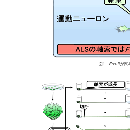
図1．
Fos-B
が関