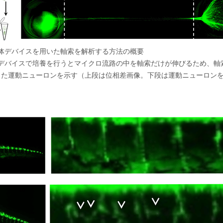
体デバイスを用いた軸索を解析する方法の概要
、デバイスで培養を行うとマイクロ流路の中を軸索だけが伸びるため、軸
した運動ニューロンを示す（上段は位相差画像。下段は運動ニューロン