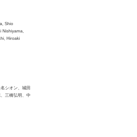
a, Shio
i Nishiyama,
i, Hiroaki
長名シオン、城田
穂、三橋弘明、中