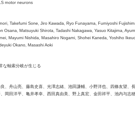
LS motor neurons
jimori, Takefumi Sone, Jiro Kawada, Ryo Funayama, Fumiyoshi Fujishim
on Osana, Matsuyuki Shirota, Tadashi Nakagawa, Yasuo Kitajima, Ayum
mei, Mayumi Nishida, Masahiro Nogami, Shohei Kaneda, Yoshiho Ikeuch
ideyuki Okano, Masashi Aoki
常な軸索分岐が生じる
治良、舟山亮、藤島史喜、光澤志緒、池田謙輔、小野洋也、四條友望、
悟、岡田洋平、亀井孝幸、西田真由美、野上真宏、金田祥平、池内与志