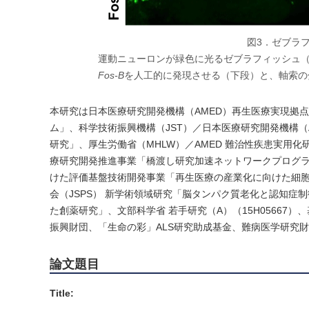
図3．ゼブラ
運動ニューロンが緑色に光るゼブラフィッシュ
Fos-B
を人工的に発現させる（下段）と、軸索の
本研究は日本医療研究開発機構（AMED）再生医療実現拠
ム」、科学技術振興機構（JST）／日本医療研究開発機構（
研究」、厚生労働省（MHLW）／AMED 難治性疾患実用化
療研究開発推進事業「橋渡し研究加速ネットワークプログラム
けた評価基盤技術開発事業「再生医療の産業化に向けた細胞
会（JSPS） 新学術領域研究「脳タンパク質老化と認知症制
た創薬研究」、文部科学省 若手研究（A）（15H05667）、基
振興財団、「生命の彩」ALS研究助成基金、難病医学研究
論文題目
Title: