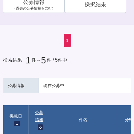
公募情報
採択結果
（過去の公募情報も含む）
1
1
5
検索結果
件～
件 / 5件中
公募情報
現在公募中
公募
掲載日
情報
件名
分野