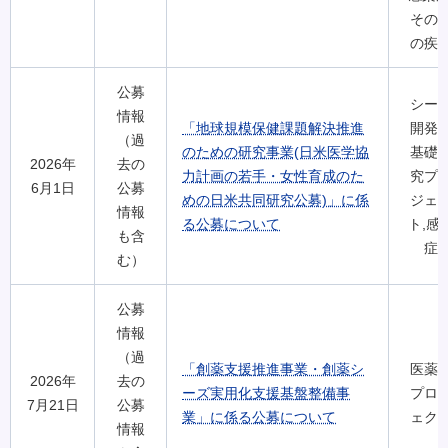
その
の疾
公募
シー
情報
「地球規模保健課題解決推進
開発
（過
のための研究事業(日米医学協
基礎
2026年
去の
力計画の若手・女性育成のた
究プ
6月1日
公募
めの日米共同研究公募)」に係
ジェ
情報
る公募について
ト,感
も含
症
む）
公募
情報
（過
「創薬支援推進事業・創薬シ
医薬
2026年
去の
ーズ実用化支援基盤整備事
プロ
7月21日
公募
業」に係る公募について
ェク
情報