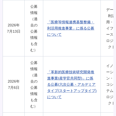
公募
デー
情報
利活
（過
「医療等情報連携基盤整備・
用・
2026年
去の
利活用推進事業」に係る公募
イフ
7月13日
公募
について
ース
情報
ロジ
も含
クト
む）
公募
イノ
情報
「革新的医療技術研究開発推
ーシ
（過
進事業(産学官共同型)」に係
ン・
2026年
去の
る公募(六次公募・アカデミア
コシ
7月6日
公募
タイプ/スタートアップタイプ)
テム
情報
について
ロジ
も含
クト
む）