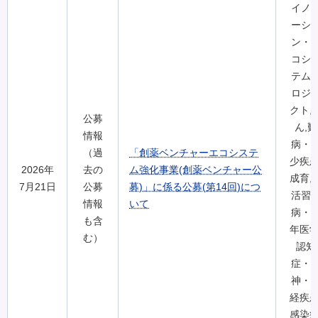
イノ
ーシ
ン・
コシ
テム
ロジ
クト,
公募
ん,難
情報
病・
（過
「創薬ベンチャーエコシステ
少疾患
2026年
去の
ム強化事業(創薬ベンチャー公
成育,
7月21日
公募
募)」に係る公募(第14回)につ
活習
情報
いて
病・
も含
年医学
む）
認知
症・
神・
経疾患
感染症