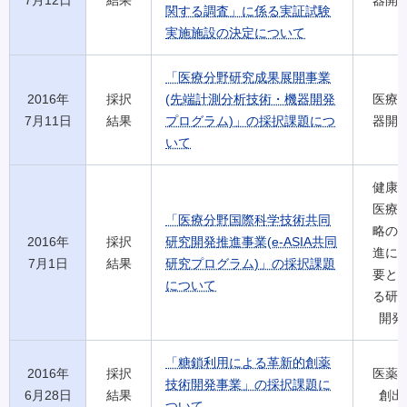
7月12日
結果
器開
関する調査」に係る実証試験
実施施設の決定について
「医療分野研究成果展開事業
2016年
採択
(先端計測分析技術・機器開発
医療
7月11日
結果
プログラム)」の採択課題につ
器開
いて
健康
医療
「医療分野国際科学技術共同
略の
2016年
採択
研究開発推進事業(e-ASIA共同
進に
7月1日
結果
研究プログラム)」の採択課題
要と
について
る研
開発
「糖鎖利用による革新的創薬
2016年
採択
医薬
技術開発事業」の採択課題に
6月28日
結果
創出
ついて