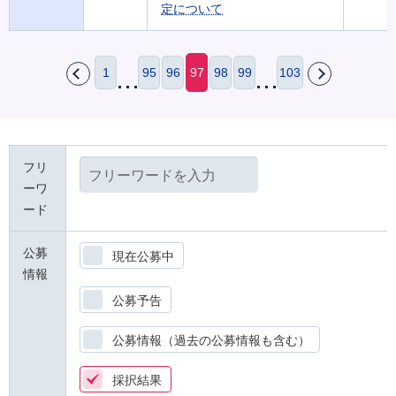
定について
1
95
96
97
98
99
103
戻
次
る
へ
フリ
ーワ
ード
公募
現在公募中
情報
公募予告
公募情報（過去の公募情報も含む）
採択結果