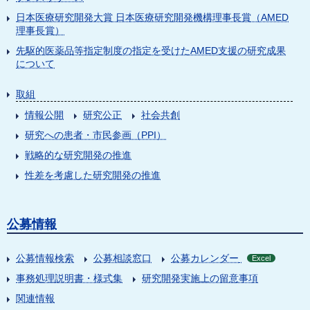
日本医療研究開発大賞 日本医療研究開発機構理事長賞（AMED
理事長賞）
先駆的医薬品等指定制度の指定を受けたAMED支援の研究成果
について
取組
情報公開
研究公正
社会共創
研究への患者・市民参画（PPI）
戦略的な研究開発の推進
性差を考慮した研究開発の推進
公募情報
公募情報検索
公募相談窓口
公募カレンダー
Excel
事務処理説明書・様式集
研究開発実施上の留意事項
関連情報