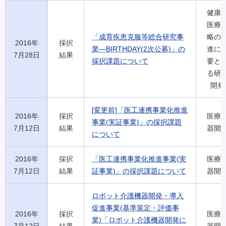
健康
医療
「成育疾患克服等総合研究事
略の
2016年
採択
業―BIRTHDAY(2次公募)」の
進に
7月28日
結果
採択課題について
要と
る研
開発
[変更前]「医工連携事業化推進
2016年
採択
医療
事業(実証事業)」の採択課題
7月12日
結果
器開
について
2016年
採択
「医工連携事業化推進事業(実
医療
7月12日
結果
証事業)」の採択課題について
器開
ロボット介護機器開発・導入
促進事業(基準策定・評価事
2016年
採択
医療
業)「ロボット介護機器開発に