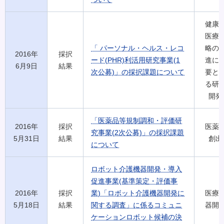
健康
医療
「 パーソナル・ヘルス・レコ
略の
2016年
採択
ード(PHR)利活用研究事業(1
進に
6月9日
結果
次公募)」の採択課題について
要と
る研
開発
「医薬品等規制調和・評価研
2016年
採択
医薬
究事業(2次公募)」の採択課題
5月31日
結果
創出
について
ロボット介護機器開発・導入
促進事業(基準策定・評価事
2016年
採択
業)「ロボット介護機器開発に
医療
5月18日
結果
関する調査」に係るコミュニ
器開
ケーションロボット候補の決