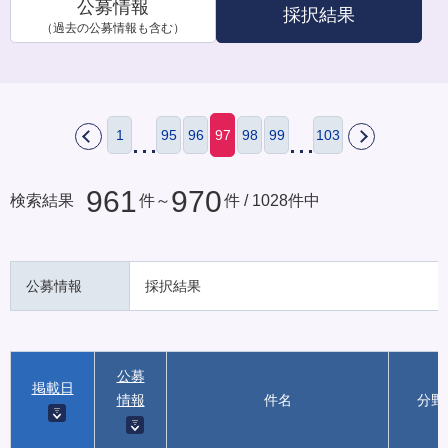
公募情報
採択結果
（過去の公募情報も含む）
1
95
96
97
98
99
103
戻
次
る
へ
961
970
検索結果
件～
件 / 1028件中
公募情報
採択結果
公募
掲載日
情報
件名
分野