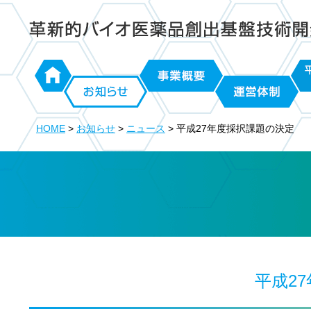
日本医療研究開発機構 革新的バイオ医薬品創出基盤技術
ホーム
事業概要
平成
お知らせ
運営体制
課
HOME
>
お知らせ
>
ニュース
>
平成27年度採択課題の決定
平成2