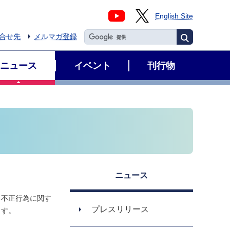
English Site
合せ先
メルマガ登録
ニュース
イベント
刊行物
ニュース
る不正行為に関す
プレスリリース
ます。