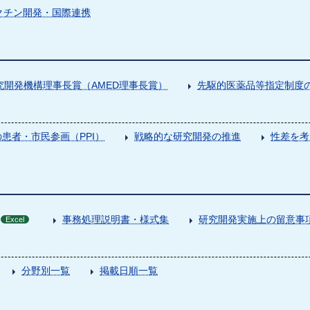
クチン開発・国際連携
究開発機構理事長賞（AMED理事長賞）
先駆的医薬品等指定制度の
患者・市民参画（PPI）
戦略的な研究開発の推進
性差を考
事務処理説明書・様式集
研究開発実施上の留意事
Excel
分野別一覧
掲載日順一覧