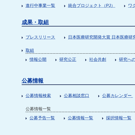
進行中事業一覧
統合プロジェクト（PJ）
ワ
成果・取組
プレスリリース
日本医療研究開発大賞 日本医療研
取組
情報公開
研究公正
社会共創
研究への
公募情報
公募情報検索
公募相談窓口
公募カレンダー
公募情報一覧
公募予告一覧
公募情報一覧
採択情報一覧