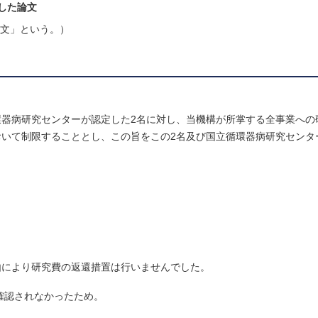
定した論文
論文」という。）
器病研究センターが認定した2名に対し、当機構が所掌する全事業への
いて制限することとし、この旨をこの2名及び国立循環器病研究センタ
由により研究費の返還措置は行いませんでした。
確認されなかったため。