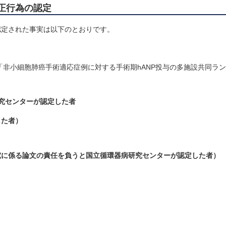
正行為の認定
認定された事実は以下のとおりです。
「非小細胞肺癌手術適応症例に対する手術期hANP投与の多施設共同ラ
究センターが認定した者
した者）
究に係る論文の責任を負うと国立循環器病研究センターが認定した者）