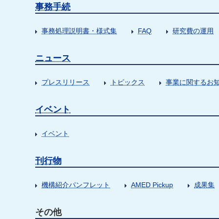
事務手続
事務処理説明書・様式集
FAQ
研究費の運用
ニュース
プレスリリース
トピックス
事業に関するお
イベント
イベント
刊行物
機構紹介パンフレット
AMED Pickup
成果集
その他