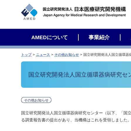
サ
イ
ト
内
検
AMEDについて
事業紹介
索
トップ
ニュース
その他お知らせ
国立研究開発法人国立循環器
国立研究開発法人国立循環器病研究セ
その他お知らせ
国立研究開発法人国立循環器病研究センター（以下、「国
る調査報告書の提出があり、当機構はこれを受領しました