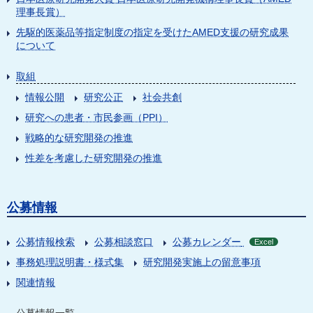
理事長賞）
先駆的医薬品等指定制度の指定を受けたAMED支援の研究成果
について
取組
情報公開
研究公正
社会共創
研究への患者・市民参画（PPI）
戦略的な研究開発の推進
性差を考慮した研究開発の推進
公募情報
公募情報検索
公募相談窓口
公募カレンダー
Excel
事務処理説明書・様式集
研究開発実施上の留意事項
関連情報