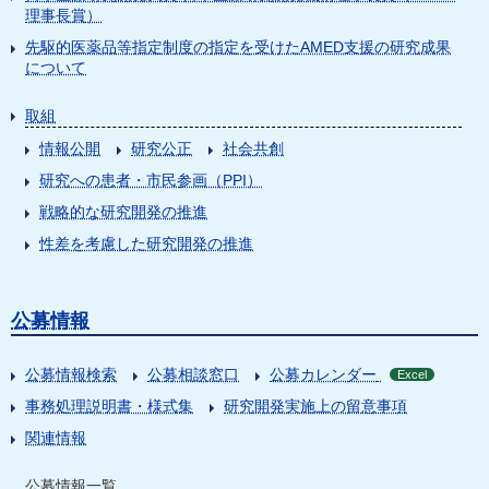
理事長賞）
先駆的医薬品等指定制度の指定を受けたAMED支援の研究成果
について
取組
情報公開
研究公正
社会共創
研究への患者・市民参画（PPI）
戦略的な研究開発の推進
性差を考慮した研究開発の推進
公募情報
公募情報検索
公募相談窓口
公募カレンダー
Excel
事務処理説明書・様式集
研究開発実施上の留意事項
関連情報
公募情報一覧