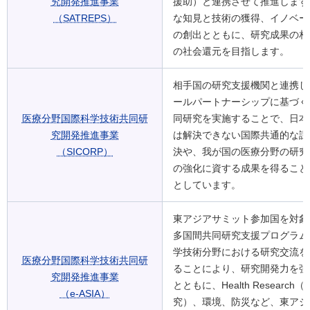
究開発推進事業
援助）と連携させて推進します
（SATREPS）
な知見と技術の獲得、イノベー
の創出とともに、研究成果の相
の社会還元を目指します。
相手国の研究支援機関と連携し
ールパートナーシップに基づく
医療分野国際科学技術共同研
同研究を実施することで、日本
究開発推進事業
は解決できない国際共通的な課
（SICORP）
決や、我が国の医療分野の研究
の強化に資する成果を得ること
としています。
東アジアサミット参加国を対象
多国間共同研究支援プログラム
学技術分野における研究交流を
医療分野国際科学技術共同研
ることにより、研究開発力を強
究開発推進事業
とともに、Health Research
（e-ASIA）
究）、環境、防災など、東アジ