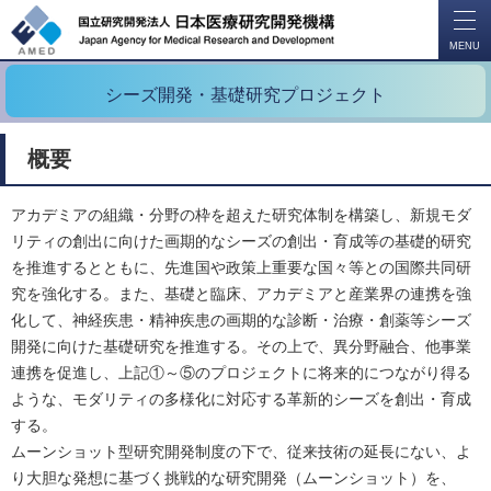
開
く
MENU
シーズ開発・基礎研究プロジェクト
概要
アカデミアの組織・分野の枠を超えた研究体制を構築し、新規モダ
リティの創出に向けた画期的なシーズの創出・育成等の基礎的研究
を推進するとともに、先進国や政策上重要な国々等との国際共同研
究を強化する。また、基礎と臨床、アカデミアと産業界の連携を強
化して、神経疾患・精神疾患の画期的な診断・治療・創薬等シーズ
開発に向けた基礎研究を推進する。その上で、異分野融合、他事業
連携を促進し、上記①～⑤のプロジェクトに将来的につながり得る
ような、モダリティの多様化に対応する革新的シーズを創出・育成
する。
ムーンショット型研究開発制度の下で、従来技術の延長にない、よ
り大胆な発想に基づく挑戦的な研究開発（ムーンショット）を、