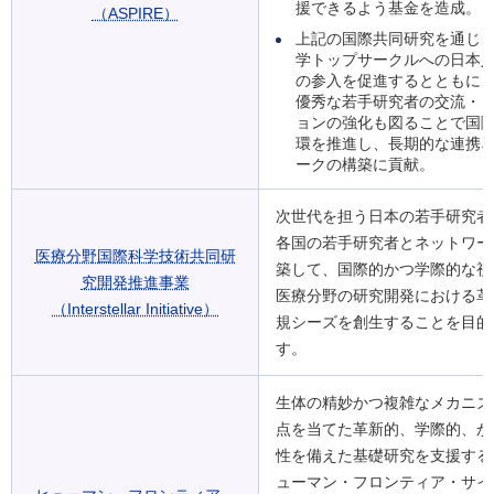
援できるよう基金を造成。
（ASPIRE）
上記の国際共同研究を通じ
学トップサークルへの日本
の参入を促進するとともに
優秀な若手研究者の交流・
ョンの強化も図ることで国
環を推進し、長期的な連携
ークの構築に貢献。
次世代を担う日本の若手研究者
各国の若手研究者とネットワー
医療分野国際科学技術共同研
築して、国際的かつ学際的な視
究開発推進事業
医療分野の研究開発における革
（Interstellar Initiative）
規シーズを創生することを目的
す。
生体の精妙かつ複雑なメカニズ
点を当てた革新的、学際的、か
性を備えた基礎研究を支援する
ューマン・フロンティア・サイ