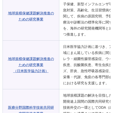
子保健、新型インフルエンザ等
急対策、高齢化、生活習慣病な
地球規模保健課題解決推進の
関して、疾病の原因究明、予防
ための研究事業
療法や診断法の標準化等に関す
を、海外の研究開発機関等と連
つ推進します。
日米医学協力計画に基づき、ア
域にまん延している疾病に関し
地球規模保健課題解決推進の
レラ・細菌性腸管感染症、ウイ
ための研究事業
疾患、抗酸菌疾患、寄生虫疾患
（日米医学協力計画）
ズ、肝炎、急性呼吸器感染症、
栄養・代謝、免疫の各専門部会
における研究を支援します。
地球規模課題の解決を目指した
開発途上国間の国際共同研究を
医療分野国際科学技術共同研
技術外交の一環としてODA（