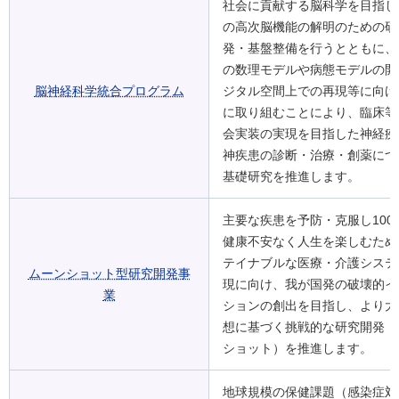
社会に貢献する脳科学を目指し
の高次脳機能の解明のための研
発・基盤整備を行うとともに、
の数理モデルや病態モデルの開
脳神経科学統合プログラム
ジタル空間上での再現等に向け
に取り組むことにより、臨床等
会実装の実現を目指した神経疾
神疾患の診断・治療・創薬につ
基礎研究を推進します。
主要な疾患を予防・克服し100
健康不安なく人生を楽しむため
テイナブルな医療・介護システ
ムーンショット型研究開発事
現に向け、我が国発の破壊的イ
業
ションの創出を目指し、より大
想に基づく挑戦的な研究開発（
ショット）を推進します。
地球規模の保健課題（感染症対