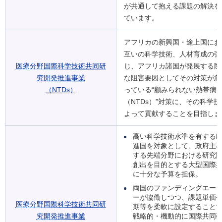
が共通して抱える課題の解決を
ています。
アフリカの新興国・途上国にお
互いの科学技術、人材育成の強
医療分野国際科学技術共同研
じ、アフリカ諸国が発展する際
究開発推進事業
な阻害要因としてその対策が急
（NTDs）
っている“顧みられない熱帯病
（NTDs）”対策に、その科学
よって貢献することを目指しま
高い科学技術水準を有する
進国を対象として、政府主
する先端分野における研究
創出を目的とする大型国際
に十分な予算を担保。
両国のファンディングエー
ーが協働しつつ、課題単価
医療分野国際科学技術共同研
期等を柔軟に設定すること
究開発推進事業
戦略的・機動的に国際共同