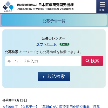
開
く
MENU
公募予告一覧
公募カレンダー
ダウンロード
Excel
公募検索
キーワードから公募情報を検索できます。
検索
絞込検索
令和8年7月28日
令和9年度 【公募予告】「革新的がん医療実用化研究事業（日英