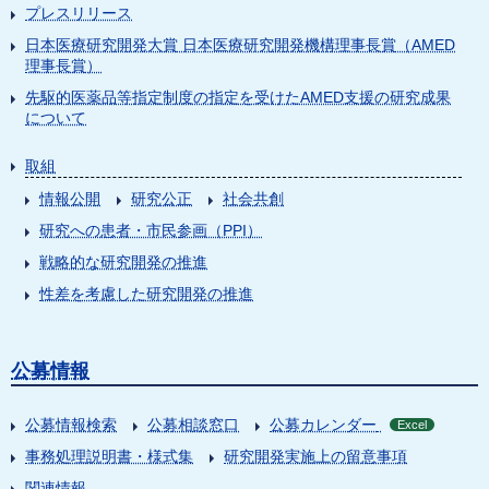
プレスリリース
日本医療研究開発大賞 日本医療研究開発機構理事長賞（AMED
理事長賞）
先駆的医薬品等指定制度の指定を受けたAMED支援の研究成果
について
取組
情報公開
研究公正
社会共創
研究への患者・市民参画（PPI）
戦略的な研究開発の推進
性差を考慮した研究開発の推進
公募情報
公募情報検索
公募相談窓口
公募カレンダー
Excel
事務処理説明書・様式集
研究開発実施上の留意事項
関連情報