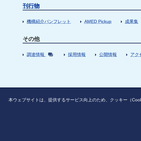
刊行物
機構紹介パンフレット
AMED Pickup
成果集
その他
調達情報
採用情報
公開情報
アク
本ウェブサイトは、提供するサービス向上のため、クッキー（Coo
情報公開
寄附のお願い
ご利用上の注意