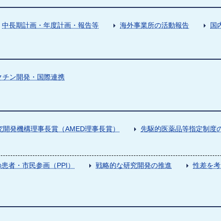
中長期計画・年度計画・報告等
海外事業所の活動報告
国
クチン開発・国際連携
究開発機構理事長賞（AMED理事長賞）
先駆的医薬品等指定制度の
患者・市民参画（PPI）
戦略的な研究開発の推進
性差を考