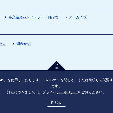
事業紹介パンフレット・刊行物
アーカイブ
セス
問合せ先
Top
kie）を使用しております。このバナーを閉じる、または継続して閲
ます。
詳細につきましては、
プライバシーポリシー
をご覧ください。
法人番号：9010005023796
東京都千代田区大手町1丁目7番1号
ソーシャル・ネットワーキング・サービス運用ポリシー
プライバシーポ
閉じる
Copyright © Japan Agency for Medical Research and Development, All Rights Reserved.