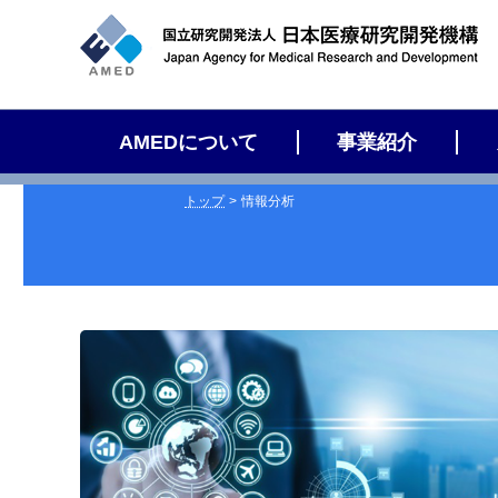
サ
イ
ト
内
検
AMEDについて
事業紹介
索
トップ
情報分析