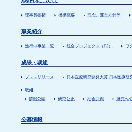
AMEDについて
理事長挨拶
機構概要
理念、運営方針等
事業紹介
進行中事業一覧
統合プロジェクト（PJ）
ワ
成果・取組
プレスリリース
日本医療研究開発大賞 日本医療研
取組
情報公開
研究公正
社会共創
研究への
公募情報