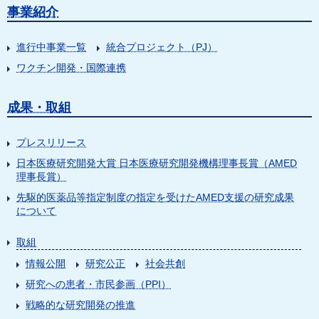
事業紹介
進行中事業一覧
統合プロジェクト（PJ）
ワクチン開発・国際連携
成果・取組
プレスリリース
日本医療研究開発大賞 日本医療研究開発機構理事長賞（AMED
理事長賞）
先駆的医薬品等指定制度の指定を受けたAMED支援の研究成果
について
取組
情報公開
研究公正
社会共創
研究への患者・市民参画（PPI）
戦略的な研究開発の推進