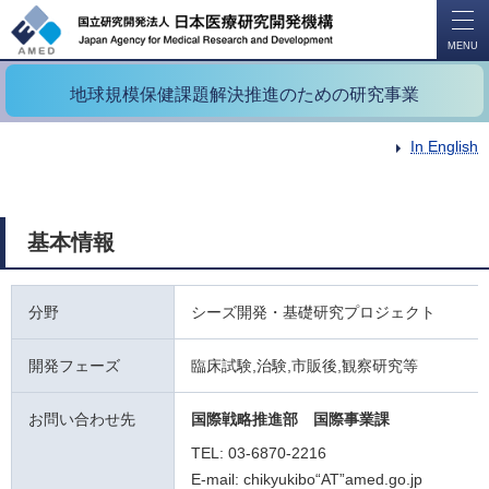
開
く
MENU
地球規模保健課題解決推進のための研究事業
In English
基本情報
分野
シーズ開発・基礎研究プロジェクト
開発フェーズ
臨床試験,治験,市販後,観察研究等
お問い合わせ先
国際戦略推進部 国際事業課
TEL: 03-6870-2216
E-mail: chikyukibo“AT”amed.go.jp