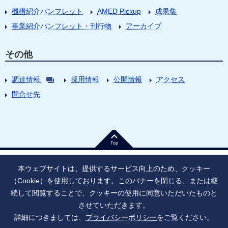
機構紹介パンフレット
AMED Pickup
成果集
事業紹介パンフレット・刊行物
アーカイブ
その他
調達情報
採用情報
公開情報
アクセス
問合せ先
Top
本ウェブサイトは、提供するサービス向上のため、クッキー
（Cookie）を使用しております。このバナーを閉じる、または継
続して閲覧することで、クッキーの使用に同意いただいたものと
法人番号：9010005023796
東京都千代田区大手町1丁目7番1号
させていただきます。
情報公開
寄附のお願い
ご利用上の注意
詳細につきましては、
プライバシーポリシー
をご覧ください。
ソーシャル・ネットワーキング・サービス運用ポリシー