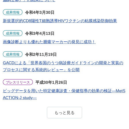
令和4年3月30日
成果情報
新規選択的CD8陽性T細胞誘導HIVワクチンの粘膜感染防御効果
令和3年4月13日
成果情報
画像診断よりも優れた腫瘍マーカーの発見に成功！
令和2年11月19日
成果情報
GACDによる「世界各国のうつ病診療ガイドラインの開発と実装の
プロセスに関する系統的レビュー」を公開
平成30年1月26日
プレスリリース
ビッグデータを用いた特定健康診査・保健指導の効果の検証―MetS
ACTION-J study―
もっと見る