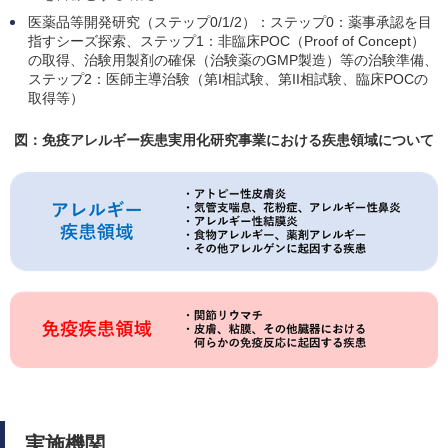
医薬品等開発研究（ステップ0/1/2）：ステップ0：薬事承認を目
指すシーズ探索、ステップ1：非臨床POC（Proof of Concept）
の取得、治験用製剤の確保（治験薬のGMP製造）等の治験準備、
ステップ2：医師主導治験（第I相試験、第II相試験、臨床POCの
取得等）
図：免疫アレルギー疾患実用化研究事業における疾患領域について
実施機関