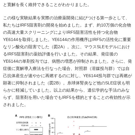
と寛解を長く維持できることがわかりました。
この様な実験結果を実際の治療薬開発に結びつける第一歩として、
私たちはIRF5阻害剤の開発を始めました。まず、約10万個の化合物
の高速大量スクリーニングによりIRF5阻害活性を持つ化合物
YE6144を取得しました。YE6144の作用機序はIRF5の活性化に重要
なリン酸化の阻害でした（図2A）。次に、マウスSLEモデルにおけ
るIRF5阻害剤の薬効評価を行いました。その結果、発症後の
YE6144の単剤投与では、病態の増悪が抑制されました。さらに、発
症後に寛解導入療法を行なった場合、対照群（溶媒投与群）では自
己抗体産生が速やかに再燃するのに対し、YE6144投与群では再燃が
顕著に抑制されました（図2B）。糸球体腎炎など他のSLE症状も明
らかに軽減していました。以上の結果から、遺伝学的な手法のみな
らず、阻害剤を用いた場合でもIRF5を標的とすることの有効性が示
されました。