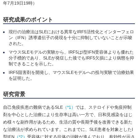
年7月19日19時）
研究成果のポイント
現行の治療法はSLEにおける異常なIRF5活性化とインターフェロ
ン（IFN）誘導遺伝子の発現を十分に抑制していないことが示唆
された。
マウスSLEモデルの実験から、IRF5はI型IFN受容体よりも優れた
分子標的であり、SLEが発症した後でもIRF5欠損により病態を抑
制できることを示した。
IRF5阻害剤を開発し、マウスSLEモデルへの投与実験で治療効果
を証明した。
研究背景
自己免疫疾患の難病であるSLE
（*1）
では、ステロイドや免疫抑制
剤を中心とした治療により生存率は高い一方で、日和見感染をはじ
め様々な副作用があるため、生活の質や長期予後を改善できる新た
な治療法が求められています。これまでに、SLE患者を対象としたI
型IFN
（*2）
受容体に対する抗体の治験が進んでおり、有効性が示さ