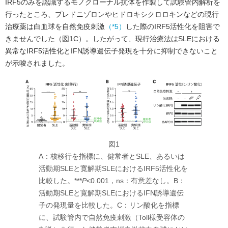
IRF5のみを認識するモノクローナル抗体を作製して試験管内解析を
行ったところ、プレドニゾロンやヒドロキシクロロキンなどの現行
治療薬は白血球を自然免疫刺激
（*5）
した際のIRF5活性化を阻害で
きませんでした（図1C）。したがって、現行治療法はSLEにおける
異常なIRF5活性化とIFN誘導遺伝子発現を十分に抑制できないこと
が示唆されました。
図1
A：核移行を指標に、健常者とSLE、あるいは
活動期SLEと寛解期SLEにおけるIRF5活性化を
比較した。***
P
<0.001，ns：有意差なし。B：
活動期SLEと寛解期SLEにおけるIFN誘導遺伝
子の発現量を比較した。C：リン酸化を指標
に、試験管内で自然免疫刺激（Toll様受容体の