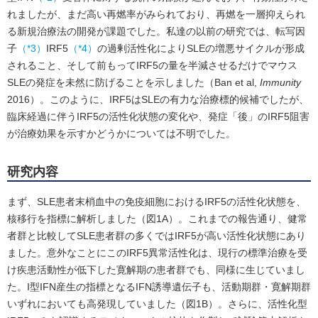
れましたが、まだ高い再燃率がみられており、再燃を一層抑えられ
る新規治療法の開発が課題でした。私達の以前の研究では、転写因
子
（*3）
IRF5
（*4）
の過剰活性化によりSLEの増悪サイクルが形成
されること、そして前もってIRF5の量を半減させるだけでマウス
SLEの発症を未然に防げることを示しました（Ban et al,
Immunity
2016）。このように、IRF5はSLEの有力な治療標的候補でしたが、
臨床経過に伴うIRF5の活性化状態の変化や、発症「後」のIRF5阻害
が治療効果を示すかどうかについては不明でした。
研究内容
まず、SLE患者末梢血中の免疫細胞におけるIRF5の活性化状態を、
核移行を指標に解析しました（図1A）。これまでの報告通り、健常
者群と比較してSLE患者群の多くではIRF5が高い活性化状態にあり
ました。意外なことにこのIRF5異常活性化は、現行の標準治療を受
け疾患活動性が低下した寛解期の患者群でも、同様に生じていまし
た。I型IFN産生の指標となるIFN誘導遺伝子も、活動期群・寛解期群
いずれにおいても高発現していました（図1B）。さらに、活性化型