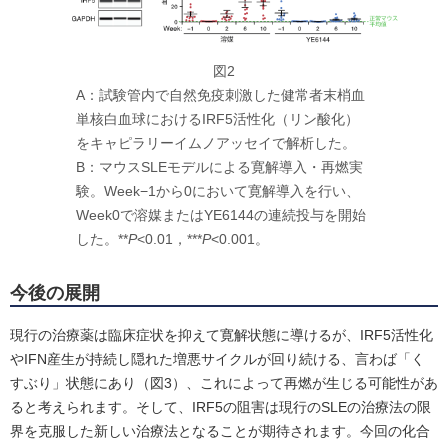
図2
A：試験管内で自然免疫刺激した健常者末梢血
単核白血球におけるIRF5活性化（リン酸化）
をキャピラリーイムノアッセイで解析した。
B：マウスSLEモデルによる寛解導入・再燃実
験。Week−1から0において寛解導入を行い、
Week0で溶媒またはYE6144の連続投与を開始
した。**
P
<0.01，***
P
<0.001。
今後の展開
現行の治療薬は臨床症状を抑えて寛解状態に導けるが、IRF5活性化
やIFN産生が持続し隠れた増悪サイクルが回り続ける、言わば「く
すぶり」状態にあり（図3）、これによって再燃が生じる可能性があ
ると考えられます。そして、IRF5の阻害は現行のSLEの治療法の限
界を克服した新しい治療法となることが期待されます。今回の化合