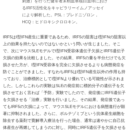
刺激）を行った健常者末梢血単核白血球におけ
るIRF5活性化をキャピラリーイムノアッセイ
により解析した。PSL：プレドニゾロン，
HCQ：ヒドロキシクロロキン。
IRF5はI型IFN産生に重要であるため、IRF5の阻害はI型IFNの阻害以
上の効果を持たないのではないかという問いが生じました。そこ
で、次にマウスSLEモデルでI型IFN受容体遺伝子欠損とIRF5遺伝子
欠損の効果を比較しました。その結果、IRF5の量を半分だけでも欠
損させた方が、I型IFN受容体を完全に欠損させるよりも病態発症を
防ぐことができました。すなわちIRF5はI型IFN産生以外の作用も持
っており、治療標的としてI型IFNより優れている可能性が示されま
した。しかしこれらの実験はSLEの発症前に標的分子の遺伝子を欠
損させておく言わば「予防」実験でしたので、発症後にIRF5遺伝子
を欠損させる「治療」実験を行いました。その結果、発症後であっ
てもIRF5の欠損によって、マウスSLEモデルにおける病態進行が顕
著に抑制されました。さらに、ボルテゾミブという抗体産生細胞を
除去する薬剤で寛解導入療法を行った場合、通常は速やかに自己抗
体産生が再燃してしまうのに対し、同時にIRF5遺伝子を欠損させる