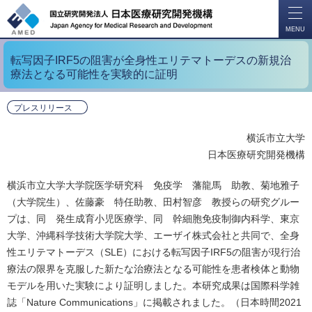
開
く
MENU
転写因子IRF5の阻害が全身性エリテマトーデスの新規治
療法となる可能性を実験的に証明
プレスリリース
横浜市立大学
日本医療研究開発機構
横浜市立大学大学院医学研究科 免疫学 藩龍馬 助教、菊地雅子
（大学院生）、佐藤豪 特任助教、田村智彦 教授らの研究グルー
プは、同 発生成育小児医療学、同 幹細胞免疫制御内科学、東京
大学、沖縄科学技術大学院大学、エーザイ株式会社と共同で、全身
性エリテマトーデス（SLE）における転写因子IRF5の阻害が現行治
療法の限界を克服した新たな治療法となる可能性を患者検体と動物
モデルを用いた実験により証明しました。本研究成果は国際科学雑
誌「Nature Communications」に掲載されました。（日本時間2021