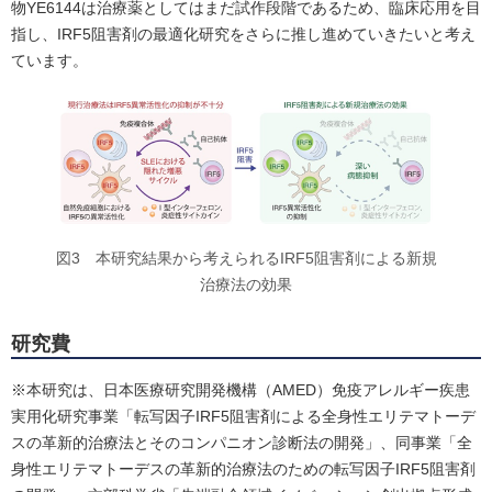
物YE6144は治療薬としてはまだ試作段階であるため、臨床応用を目
指し、IRF5阻害剤の最適化研究をさらに推し進めていきたいと考え
ています。
図3 本研究結果から考えられるIRF5阻害剤による新規
治療法の効果
研究費
※本研究は、日本医療研究開発機構（AMED）免疫アレルギー疾患
実用化研究事業「転写因子IRF5阻害剤による全身性エリテマトーデ
スの革新的治療法とそのコンパニオン診断法の開発」、同事業「全
身性エリテマトーデスの革新的治療法のための転写因子IRF5阻害剤