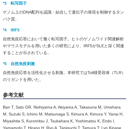
*3 転写因子
ゲノム上のDNA配列を認識・結合して遺伝子の発現を制御するタン
パク質。
*4 IRF5
自然免疫応答において働く転写因子。ヒトのゲノムワイド関連解析
やマウスモデルを用いた多くの研究により、IRF5がSLEと深く関連
することが示されている。
*5 自然免疫刺激
自然免疫応答を活性化させる刺激。本研究ではToll様受容体（TLR）
のリガンドを用いた。
参考文献
Ban T, Sato GR, Nishiyama A, Akiyama A, Takasuna M, Umehara
M, Suzuki S, Ichino M, Matsunaga S, Kimura A, Kimura Y, Yanai H,
Miyashita S, Kuromitsu J, Tsukahara K, Yoshimatsu K, Endo I,
Yamamoto T, Hirano H, Ryo A, Taniguchi T, Tamura T: Lyn Kinase