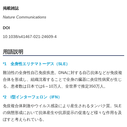
掲載雑誌
Nature Communications
DOI
10.1038/s41467-021-24609-4
用語説明
*1 全身性エリテマトーデス（SLE）
難治性の全身性自己免疫疾患。DNAに対する自己抗体などが免疫複
合体を形成し、組織沈着することで全身の臓器に炎症性病変が生じ
る。患者数は日本では6～10万人、全世界で推定350万人。
*2 I型インターフェロン（IFN）
免疫複合体刺激やウイルス感染により産生されるタンパク質。SLE
の病態形成において抗体産生や抗原提示の促進など様々な作用を及
ぼすと考えられている。