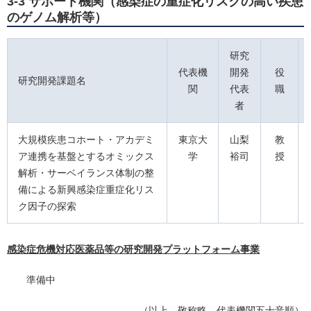
3-3 サポート機関（感染症の重症化リスクの高い疾患
のゲノム解析等）
研究
代表機
開発
役
研究開発課題名
関
代表
職
者
大規模疾患コホート・アカデミ
東京大
山梨
教
ア連携を基盤とするオミックス
学
裕司
授
解析・サーベイランス体制の整
備による新興感染症重症化リス
ク因子の探索
感染症危機対応医薬品等の研究開発プラットフォーム事業
準備中
（以上 敬称略、代表機関五十音順）