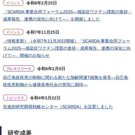
令和8年2月25日
イベント
「SCARDA 事業合同フォーラム2025―感染症ワクチン課題の進捗・
成果報告、連携の深化に向けて―」を開催しました
令和7年11月25日
イベント
（情報更新）（令和7年11月26日開催）「SCARDA 事業合同フォー
ラム2025―感染症ワクチン課題の進捗・成果報告、連携の深化に向
けて―」開催のお知らせ
令和6年2月9日
プレスリリース
自己免疫疾患の制御に関わる新たな加齢関連T細胞を発見―自己免
疫疾患制御から健康長寿社会の実現に期待―
令和4年3月22日
トピックス
先進的研究開発戦略センター（SCARDA）を設置しました
研究成果