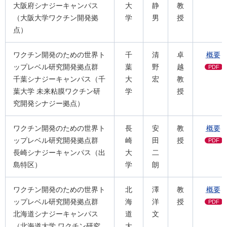
大阪府シナジーキャンパス
大
静
教
（大阪大学ワクチン開発拠
学
男
授
点）
ワクチン開発のための世界ト
千
清
卓
概要
ップレベル研究開発拠点群
葉
野
越
PDF
千葉シナジーキャンパス（千
大
宏
教
葉⼤学 未来粘膜ワクチン研
学
授
究開発シナジー拠点）
ワクチン開発のための世界ト
長
安
教
概要
ップレベル研究開発拠点群
崎
田
授
PDF
⻑崎シナジーキャンパス（出
大
二
島特区）
学
朗
ワクチン開発のための世界ト
北
澤
教
概要
ップレベル研究開発拠点群
海
洋
授
PDF
北海道シナジーキャンパス
道
文
（北海道大学 ワクチン研究
大