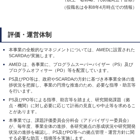
（役職名は令和8年4月時点での情報）
評価・運営体制
本事業の全般的なマネジメントについては、AMEDに設置された
SCARDAが実施します。
AMED は、各事業に、プログラムスーパーバイザー（PS）及び
プログラムオフィサー（PO）等を配置しています。
PS及びPO等は、政府やSCARDAの方針に基づき本事業全体の進
捗状況を把握し、事業の円滑な推進のため、必要な指導・助言等
を行います。
PS及びPO等による指導、助言等を踏まえ、研究開発課題（拠
点・機関）に対し必要に応じて計画の見直しや中止等を求めるこ
とがあります。
本事業では、課題評価委員会分科会（アドバイザリー委員会）
が、毎年度、事業全体の進捗、各研究拠点の形成状況や研究開発
状況の進捗を確認し、PS及びPO等への拠点管理・運営方針に関
する必要な助言・指摘等を実施します。