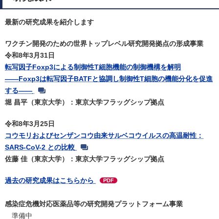
最新の研究成果を紹介します
ワクチン開発のための世界トップレベル研究開発拠点の形成事業
令和8年3月31日
転写因子Foxp3による制御性T細胞機能の制御機構を解明
――Foxp3は転写因子BATFと協調し制御性T細胞の機能分化を促進
する――
堀 昌平（東京大学）：東京大学フラッグシップ拠点
令和8年3月25日
コウモリおよびセンザンコウ由来サルベコウイルスの高温耐性：
SARS-CoV-2 との比較
佐藤 佳（東京大学）：東京大学フラッグシップ拠点
過去の研究成果はこちらから
PDF
感染症危機対応医薬品等の研究開発プラットフォーム事業
準備中