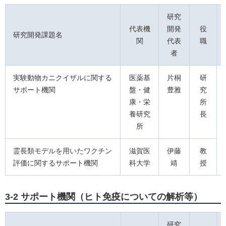
研究
代表機
開発
役
研究開発課題名
関
代表
職
者
実験動物カニクイザルに関する
医薬基
片桐
研
サポート機関
盤・健
豊雅
究
康・栄
所
養研究
長
所
霊⻑類モデルを⽤いたワクチン
滋賀医
伊藤
教
評価に関するサポート機関
科⼤学
靖
授
3-2 サポート機関（ヒト免疫についての解析等）
研究