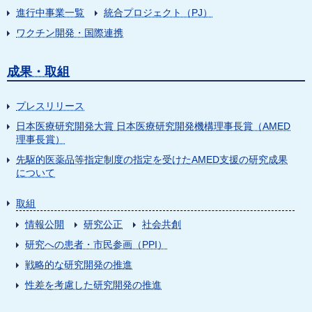
進行中事業一覧
統合プロジェクト（PJ）
ワクチン開発・国際連携
成果・取組
プレスリリース
日本医療研究開発大賞 日本医療研究開発機構理事長賞（AMED
理事長賞）
先駆的医薬品等指定制度の指定を受けたAMED支援の研究成果
について
取組
情報公開
研究公正
社会共創
研究への患者・市民参画（PPI）
戦略的な研究開発の推進
性差を考慮した研究開発の推進