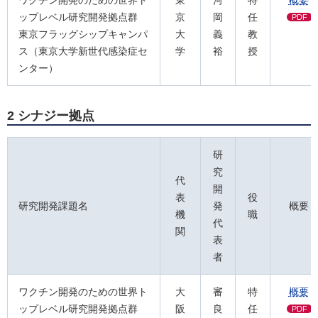
ップレベル研究開発拠点群
京
岡
任
PDF
東京フラッグシップキャンパ
大
義
教
ス（東京⼤学新世代感染症セ
学
裕
授
ンター）
2 シナジー拠点
研
究
代
開
表
役
研究開発課題名
発
概要
機
職
代
関
表
者
ワクチン開発のための世界ト
大
審
特
概要
ップレベル研究開発拠点群
阪
良
任
PDF