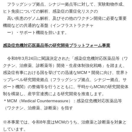
フラッグシップ拠点、シナジー拠点等に対して、実験動物作成、
ヒト免疫についての解析、感染症の重症化リスクの
高い疾患のゲノム解析、及びその他のワクチン開発に必要な重要
機能などの共通的な基盤（インフラストラクチャ
ー）・サポート機能を担います。
感染症危機対応医薬品等の研究開発プラットフォーム事業
令和8年3月24日に閣議決定された「感染症危機対応医薬品等（ワ
クチン、治療薬、診断薬等）開発・生産体制強化戦略」を踏まえ、
感染症有事における国を挙げての迅速なMCM＊開発に向け、世界ト
ップレベル研究開発拠点（フラッグシップ拠点、シナジー拠点、サ
ポート機関）の整備等を行うとともに、平時からMCMの研究開発体
制を構築し、産学官連携による研究開発を推進します。
＊MCM（Medical Countermeasure）：感染症危機対応医薬品等
（ワクチン、治療薬、診断薬）を指す
※本事業では、令和8年度はMCMのうち、治療薬と診断薬を対象と
しています。