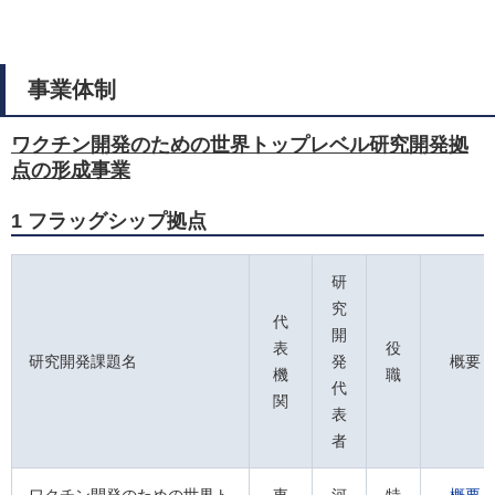
事業体制
ワクチン開発のための世界トップレベル研究開発拠
点の形成事業
1 フラッグシップ拠点
研
究
代
開
表
役
研究開発課題名
発
概要
機
職
代
関
表
者
ワクチン開発のための世界ト
東
河
特
概要