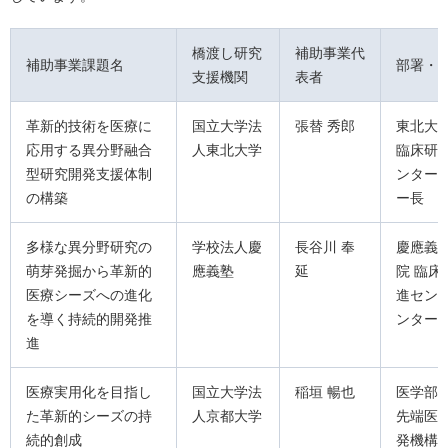
橋渡し研究
補助事業代
補助事業課題名
部署・
支援機関
表者
革新的技術を医療に
国立大学法
張替 秀郎
東北大
応用する異分野融合
人東北大学
臨床研
型研究開発支援体制
ンター
の構築
ー長
多様な異分野研究の
学校法人慶
長谷川 奉
慶應義
萌芽発掘から革新的
應義塾
延
院 臨床
医療シーズへの進化
進セン
を導く持続的開発推
ンター
進
医療実用化を目指し
国立大学法
稲垣 暢也
医学部
た革新的シーズの持
人京都大学
先端医
続的創成
発機構