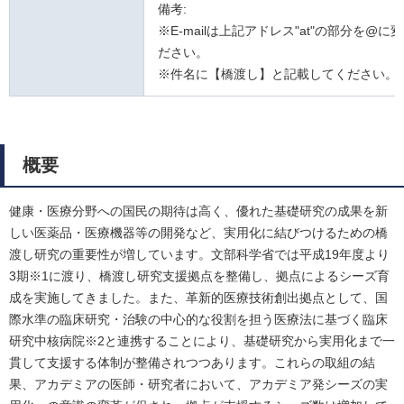
備考:
※E-mailは上記アドレス"at"の部分を@に
ださい。
※件名に【橋渡し】と記載してください。
概要
健康・医療分野への国民の期待は高く、優れた基礎研究の成果を新
しい医薬品・医療機器等の開発など、実用化に結びつけるための橋
渡し研究の重要性が増しています。文部科学省では平成19年度より
3期※1に渡り、橋渡し研究支援拠点を整備し、拠点によるシーズ育
成を実施してきました。また、革新的医療技術創出拠点として、国
際水準の臨床研究・治験の中心的な役割を担う医療法に基づく臨床
研究中核病院※2と連携することにより、基礎研究から実用化まで一
貫して支援する体制が整備されつつあります。これらの取組の結
果、アカデミアの医師・研究者において、アカデミア発シーズの実