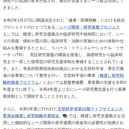
用化への意識の変革が促され、拠点が支援するシーズ数は増加して
きました。
令和2年3月27日に閣議決定された「健康・医療戦略」における統合
プロジェクトのひとつである
「シーズ開発・研究基盤プロジェク
ト」
では、橋渡し研究支援拠点や臨床研究中核病院において、シー
ズの発掘・移転や質の高い臨床研究・治験の実施のための体制や仕
組みを整備するとともに、リバース・トランスレーショナル・リサ
ーチ（rTR）、実証研究基盤の構築を推進し、基礎研究から臨床研
究まで一貫した循環型の研究支援体制を整備することとされていま
す。また、革新的医療技術創出拠点にかかる文部科学省・厚生労働
省の各事業について整理を行い、文部科学省の事業（
橋渡し研究戦
略的推進プログラム
）においては基盤整備費、事業費の支援を令和3
年度までに終了し、令和4年度より主にシーズ研究費支援を行う新事
業体制として開始することとされました。
さらに、令和2年度に行われた
文部科学省第10期ライフサイエンス
委員会橋渡し研究戦略作業部会
では、橋渡し研究支援拠点を活
用した継続的なシーズ開発や産学連携の推進等の必要性が指摘され