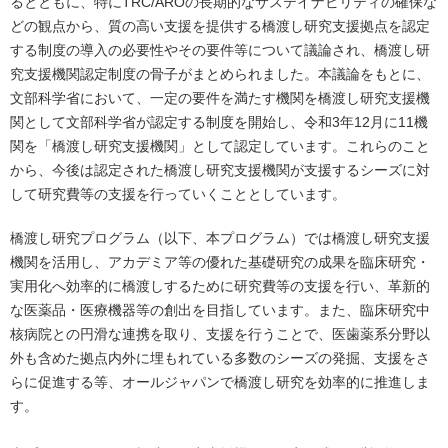
るとともに、特にTRC/AROの長期的なサステイナビリティの確保な
どの観点から、質の高い支援を提供する橋渡し研究支援拠点を認定
する制度の導入の必要性やその要件等について議論され、橋渡し研
究支援機関認定制度の骨子がまとめられました。本議論をもとに、
文部科学省において、一定の要件を満たす機関を橋渡し研究支援機
関として文部科学省が認定する制度を開始し、令和3年12月に11機
関を「橋渡し研究支援機関」として認定しています。これらのこと
から、今後は認定された橋渡し研究支援機関が支援するシーズに対
して研究費等の支援を行っていくこととしています。
橋渡し研究プログラム（以下、本プログラム）では橋渡し研究支援
機関を活用し、アカデミア等の優れた基礎研究の成果を臨床研究・
実用化へ効率的に橋渡しするために研究費等の支援を行い、革新的
な医薬品・医療機器等の創出を目指しています。また、臨床研究中
核病院との円滑な連携を取り、支援を行うことで、医歯薬系分野以
外も含めた拠点内外に埋もれている多数のシーズの発掘、支援をさ
らに促進する等、オールジャパンで橋渡し研究を効率的に推進しま
す。