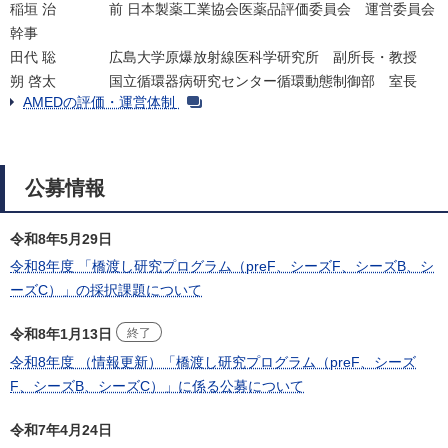
稲垣 治
前 日本製薬工業協会医薬品評価委員会 運営委員会
幹事
田代 聡
広島大学原爆放射線医科学研究所 副所長・教授
朔 啓太
国立循環器病研究センター循環動態制御部 室長
AMEDの評価・運営体制
公募情報
令和8年5月29日
令和8年度 「橋渡し研究プログラム（preF、シーズF、シーズB、シ
ーズC）」の採択課題について
令和8年1月13日
終了
令和8年度 （情報更新）「橋渡し研究プログラム（preF、シーズ
F、シーズB、シーズC）」に係る公募について
令和7年4月24日