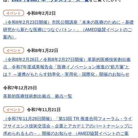
令和8年2月2日
イベント
（令和8年2月23日開催）市民公開講座「未来の医療のために－基礎
研究から新たな医療につなぐバトン－」（AMED協賛イベントのご
案内）
令和8年1月22日
イベント
（令和8年2月26日／令和8年2月27日開催）革新的医療技術創出拠
点 令和7年度成果報告会「医療イノベーション推進の“処方箋”と
は？ ～連携がもたらす効率化・実用化・国際化」開催のお知らせ
令和7年12月25日
革新的医療技術創出拠点 拠点一覧
令和7年11月21日
イベント
（令和7年11月28日開催）「第13回 TR 推進合同フォーラム・ライ
フサイエンス技術交流会－企業とアカデミアのパートナーシップに
求められるもの－」開催のお知らせ （AMED協賛イベントのご案