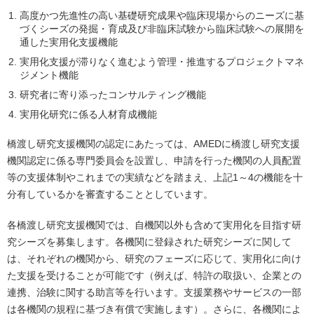
高度かつ先進性の高い基礎研究成果や臨床現場からのニーズに基
づくシーズの発掘・育成及び非臨床試験から臨床試験への展開を
通した実用化支援機能
実用化支援が滞りなく進むよう管理・推進するプロジェクトマネ
ジメント機能
研究者に寄り添ったコンサルティング機能
実用化研究に係る人材育成機能
橋渡し研究支援機関の認定にあたっては、AMEDに橋渡し研究支援
機関認定に係る専門委員会を設置し、申請を行った機関の人員配置
等の支援体制やこれまでの実績などを踏まえ、上記1～4の機能を十
分有しているかを審査することとしています。
各橋渡し研究支援機関では、自機関以外も含めて実用化を目指す研
究シーズを募集します。各機関に登録された研究シーズに関して
は、それぞれの機関から、研究のフェーズに応じて、実用化に向け
た支援を受けることが可能です（例えば、特許の取扱い、企業との
連携、治験に関する助言等を行います。支援業務やサービスの一部
は各機関の規程に基づき有償で実施します）。さらに、各機関によ