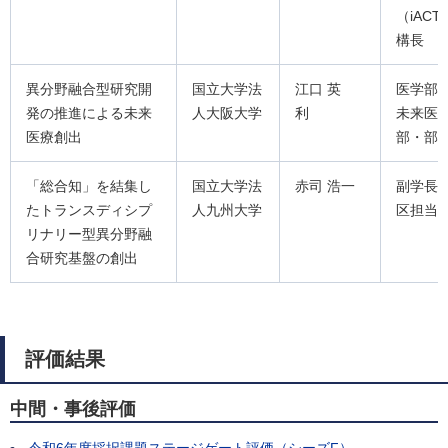
（iAC
構長
異分野融合型研究開
国立大学法
江口 英
医学部
発の推進による未来
人大阪大学
利
未来医
医療創出
部・部
「総合知」を結集し
国立大学法
赤司 浩一
副学長
たトランスディシプ
人九州大学
区担当
リナリー型異分野融
合研究基盤の創出
評価結果
中間・事後評価
令和6年度採択課題ステージゲート評価（シーズF）