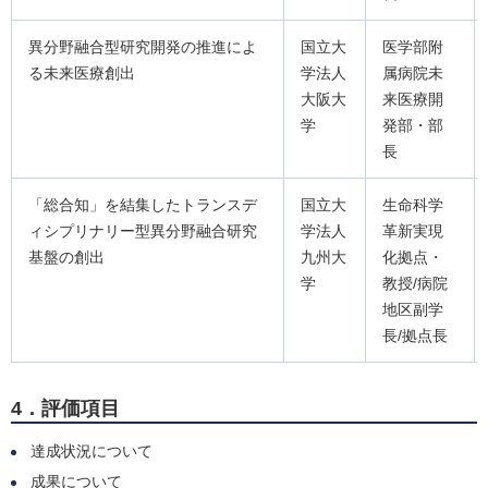
異分野融合型研究開発の推進によ
国立大
医学部附
る未来医療創出
学法人
属病院未
大阪大
来医療開
学
発部・部
長
「総合知」を結集したトランスデ
国立大
生命科学
ィシプリナリー型異分野融合研究
学法人
革新実現
基盤の創出
九州大
化拠点・
学
教授/病院
地区副学
長/拠点長
4．評価項目
達成状況について
成果について