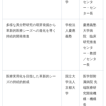
学
センタ
ー・セン
ター長
多様な異分野研究の萌芽発掘から
学校法
慶應義塾
革新的医療シーズへの進化を導く
人慶應
大学病
持続的開発推進
義塾
院 臨床
研究推進
センタ
ー・教授
／センタ
ー長
医療実用化を目指した革新的シー
国立大
医学部附
ズの持続的創成
学法人
属病院 先
京都大
端医療研
学
究開発機
構・機構
長