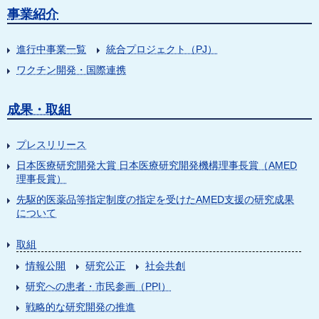
事業紹介
進行中事業一覧
統合プロジェクト（PJ）
ワクチン開発・国際連携
成果・取組
プレスリリース
日本医療研究開発大賞 日本医療研究開発機構理事長賞（AMED
理事長賞）
先駆的医薬品等指定制度の指定を受けたAMED支援の研究成果
について
取組
情報公開
研究公正
社会共創
研究への患者・市民参画（PPI）
戦略的な研究開発の推進