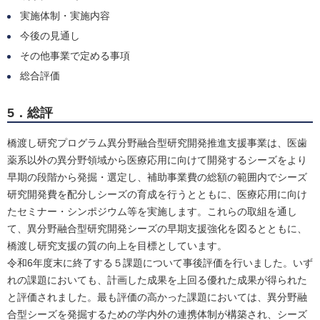
実施体制・実施内容
今後の見通し
その他事業で定める事項
総合評価
5．総評
橋渡し研究プログラム異分野融合型研究開発推進支援事業は、医歯
薬系以外の異分野領域から医療応用に向けて開発するシーズをより
早期の段階から発掘・選定し、補助事業費の総額の範囲内でシーズ
研究開発費を配分しシーズの育成を行うとともに、医療応用に向け
たセミナー・シンポジウム等を実施します。これらの取組を通し
て、異分野融合型研究開発シーズの早期支援強化を図るとともに、
橋渡し研究支援の質の向上を目標としています。
令和6年度末に終了する５課題について事後評価を行いました。いず
れの課題においても、計画した成果を上回る優れた成果が得られた
と評価されました。最も評価の高かった課題においては、異分野融
合型シーズを発掘するための学内外の連携体制が構築され、シーズ