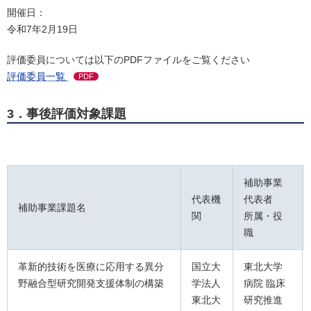
開催日：
令和7年2月19日
評価委員については以下のPDFファイルをご覧ください
評価委員一覧
PDF
3．事後評価対象課題
補助事業
代表機
代表者
補助事業課題名
関
所属・役
職
革新的技術を医療に応用する異分
国立大
東北大学
野融合型研究開発支援体制の構築
学法人
病院 臨床
東北大
研究推進