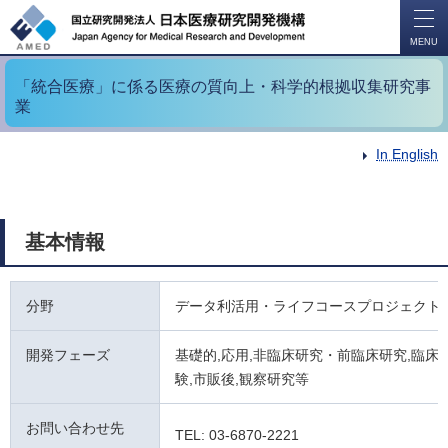
開
く
MENU
「統合医療」に係る医療の質向上・科学的根拠収集研究事
業
In English
基本情報
分野
データ利活用・ライフコースプロジェクト
開発フェーズ
基礎的,応用,非臨床研究・前臨床研究,臨床試
験,市販後,観察研究等
お問い合わせ先
TEL: 03-6870-2221