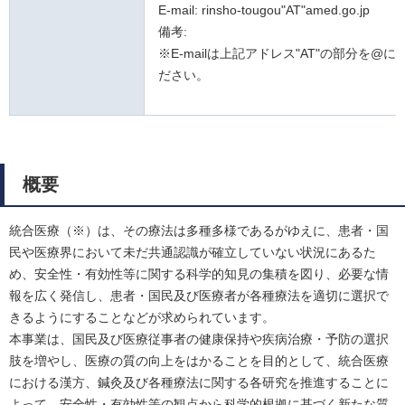
E-mail: rinsho-tougou"AT"amed.go.jp
備考:
※E-mailは上記アドレス"AT"の部分を@
ださい。
概要
統合医療（※）は、その療法は多種多様であるがゆえに、患者・国
民や医療界において未だ共通認識が確立していない状況にあるた
め、安全性・有効性等に関する科学的知見の集積を図り、必要な情
報を広く発信し、患者・国民及び医療者が各種療法を適切に選択で
きるようにすることなどが求められています。
本事業は、国民及び医療従事者の健康保持や疾病治療・予防の選択
肢を増やし、医療の質の向上をはかることを目的として、統合医療
における漢方、鍼灸及び各種療法に関する各研究を推進することに
よって、安全性・有効性等の観点から科学的根拠に基づく新たな質