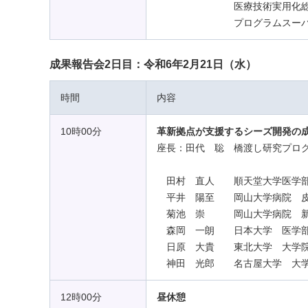
医療技術実用化総合促進事
プログラムスーパー
成果報告会2日目：令和6年2月21日（水）
時間
内容
10時00分
革新拠点が支援するシーズ開発の
座長：田代 聡 橋渡し研究プロ
田村 直人 順天堂大学医学部
平井 陽至 岡山大学病院 皮
菊池 崇 岡山大学病院 新医
森岡 一朗 日本大学 医学部
日原 大貴 東北大学 大学院
神田 光郎 名古屋大学 大学院
12時00分
昼休憩