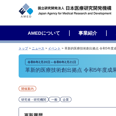
サ
イ
ト
内
検
AMEDについて
事業紹介
索
トップ
ニュース
イベント
革新的医療技術創出拠点 令和5年度
令和6年2月20日～令和6年2月21日
革新的医療技術創出拠点 令和5年度成
開催案内
研究者・研究機関
一般
企業
更新履歴