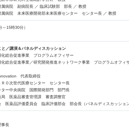
院 副病院長 ／ 臨床試験部 部長 ／ 教授
院 未来医療開発部未来医療センター センター長 ／ 教授
分～15時30分）
こと
／講演＆パネルディスカッション
用化総合促進事業 プログラムオフィサー
総合促進事業／研究開発推進ネットワーク事業 プログラムオフィ
ovation 代表取締役
ＲＯ次世代医療センター センター長
ター中央病院 国際開発部門 部門長
局 医薬品審査管理課 審査調整官
医薬品評価委員会 臨床評価部会 部会長（パネルディスカッション
理事長