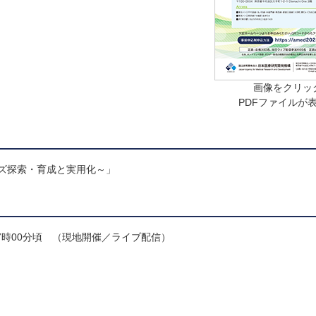
画像をクリッ
PDFファイルが
ズ探索・育成と実用化～」
17時00分頃 （現地開催／ライブ配信）