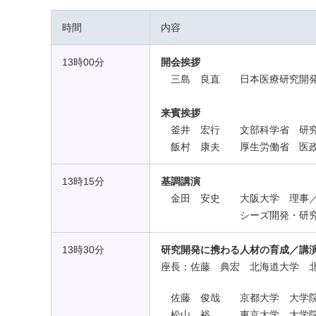
時間
内容
13時00分
開会挨拶
三島 良直 日本医療研究開発
来賓挨拶
釜井 宏行 文部科学省 研究
飯村 康夫 厚生労働省 医政
13時15分
基調講演
金田 安史 大阪大学 理事／
シーズ開発・研
13時30分
研究開発に携わる人材の育成
／講
座長：佐藤 典宏 北海道大学 
佐藤 俊哉 京都大学 大学院
松山 裕 東京大学 大学院医