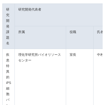
研
研究開発代表者
究
開
発
課
所属
役職
氏名
題
名
疾
理化学研究所バイオリソース
室長
中村
患
センター
特
異
的
iPS
細
胞
バ