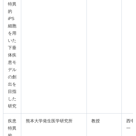
特異
的
iPS
細胞
を用
いた
下垂
体疾
患モ
デル
の創
出を
目指
した
研究
疾患
熊本大学発生医学研究所
教授
西中
特異
一
的