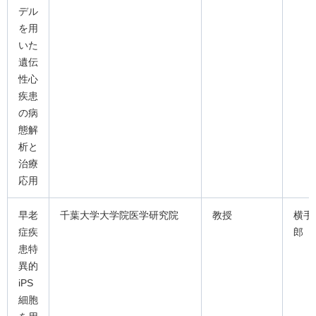
デル
を用
いた
遺伝
性心
疾患
の病
態解
析と
治療
応用
早老
千葉大学大学院医学研究院
教授
横手
症疾
郎
患特
異的
iPS
細胞