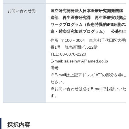
お問い合わせ先
国立研究開発法人日本医療研究開発機構 
進部 再生医療研究課
再生医療実現拠点
ワークプログラム（疾患特異的iPS細胞の
進・難病研究加速プログラム）
公募担当
住所: 〒100－0004 東京都千代田区大手町
番1号 読売新聞ビル22階
TEL: 03-6870-2220
E-mail: saiseinw“AT”amed.go.jp
備考:
※E-mailは上記アドレス“AT”の部分を@
ださい。
※お問い合わせは必ずE-mailでお願いいた
す。
採択内容