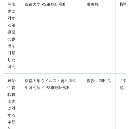
筋疾
京都大学iPS細胞研究所
准教授
櫻井
患に
対す
る治
療薬
の創
出を
目指
した
研究
難治
京都大学ウイルス・再生医科
教授／副所長
戸口
性骨
学研究所／iPS細胞研究所
也
軟骨
疾患
に対
する
革新