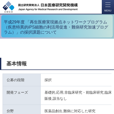
開
く
MENU
平成29年度 「再生医療実現拠点ネットワークプログラム
（疾患特異的iPS細胞の利活用促進・難病研究加速プログ
ラム）」の採択課題について
基本情報
公募の段階
採択
開発フェーズ
基礎的,応用,非臨床研究・前臨床研究,臨床試
販後,該当なし
分野
医薬品創出,難病に対応した研究