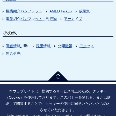
機構紹介パンフレット
AMED Pickup
成果集
事業紹介パンフレット・刊行物
アーカイブ
その他
調達情報
採用情報
公開情報
アクセス
問合せ先
Top
本ウェブサイトは、提供するサービス向上のため、クッキー
（Cookie）を使用しております。このバナーを閉じる、または継
続して閲覧することで、クッキーの使用に同意いただいたものと
法人番号：9010005023796
東京都千代田区大手町1丁目7番1号
させていただきます。
情報公開
寄附のお願い
ご利用上の注意