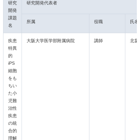
研究
研究開発代表者
開発
課題
所属
役職
氏名
名
疾患
大阪大学医学部附属病院
講師
北畠
特異
的
iPS
細胞
をも
ちい
た小
児難
治性
疾患
の統
合的
理解