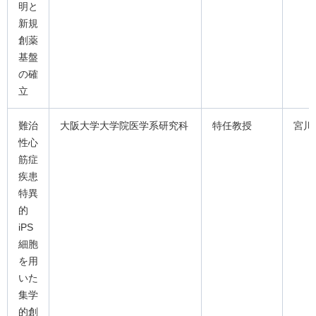
明と
新規
創薬
基盤
の確
立
難治
大阪大学大学院医学系研究科
特任教授
宮川
性心
筋症
疾患
特異
的
iPS
細胞
を用
いた
集学
的創