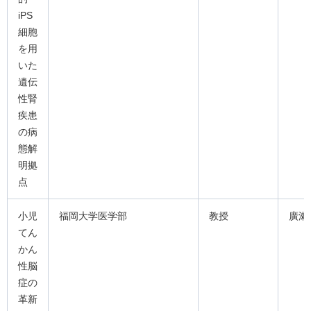
iPS
細胞
を用
いた
遺伝
性腎
疾患
の病
態解
明拠
点
小児
福岡大学医学部
教授
廣瀨
てん
かん
性脳
症の
革新