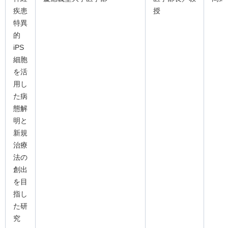
疾患
授
特異
的
iPS
細胞
を活
用し
た病
態解
明と
新規
治療
法の
創出
を目
指し
た研
究