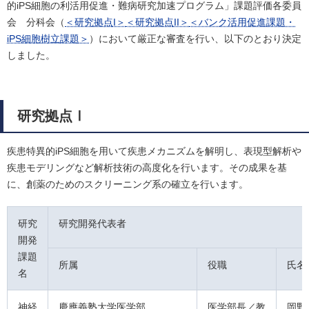
的iPS細胞の利活用促進・難病研究加速プログラム」課題評価各委員
会 分科会（
＜研究拠点I＞
＜研究拠点II＞
＜バンク活用促進課題・
iPS細胞樹立課題＞
）において厳正な審査を行い、以下のとおり決定
しました。
研究拠点Ⅰ
疾患特異的iPS細胞を用いて疾患メカニズムを解明し、表現型解析や
疾患モデリングなど解析技術の高度化を行います。その成果を基
に、創薬のためのスクリーニング系の確立を行います。
研究
研究開発代表者
開発
課題
所属
役職
氏名
名
神経
慶應義塾大学医学部
医学部長／教
岡野