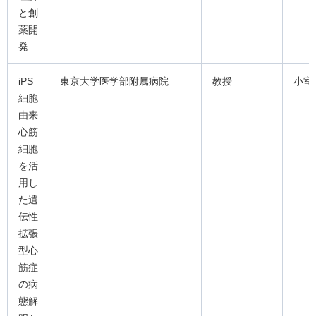
と創
薬開
発
iPS
東京大学医学部附属病院
教授
小室
細胞
由来
心筋
細胞
を活
用し
た遺
伝性
拡張
型心
筋症
の病
態解