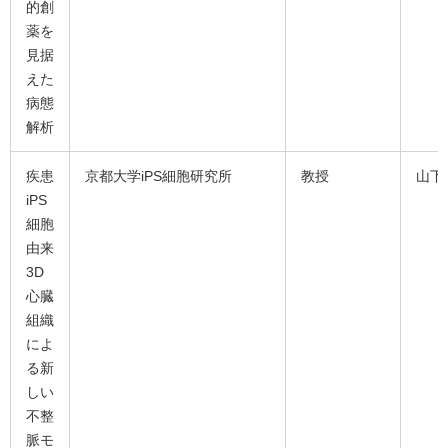
的創
薬を
見据
えた
病態
解析
疾患
京都大学iPS細胞研究所
教授
山下
iPS
細胞
由来
3D
心臓
組織
によ
る新
しい
不整
脈モ