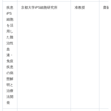
疾患
京都大学iPS細胞研究所
准教授
齋藤
iPS
細胞
を活
用し
た難
治性
血
液・
免疫
疾患
の病
態解
明と
治療
法開
発