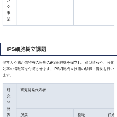
ン
ク
事
業
iPS細胞樹立課題
健常人や我が国特有の疾患のiPS細胞株を樹立し、多型情報や、分化
効率の情報等を付随させます。iPS細胞樹立技術の移転・普及を行い
ます。
研
研究開発代表者
究
開
発
課
所属
役職
氏名