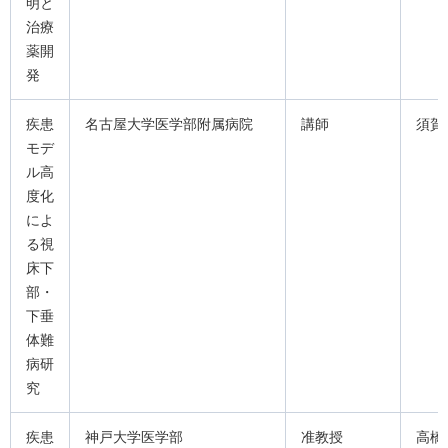
明と
治療
薬開
発
疾患
名古屋大学医学部附属病院
講師
須賀
モデ
ル高
度化
によ
る視
床下
部・
下垂
体難
病研
究
疾患
神戸大学医学部
准教授
高橋