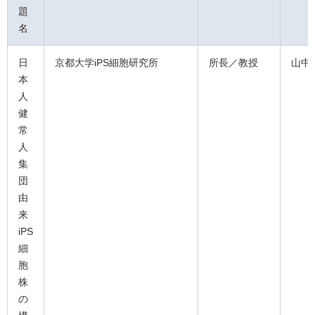
題
名
日
京都大学iPS細胞研究所
所長／教授
山中
本
人
健
常
人
集
団
由
来
iPS
細
胞
株
の