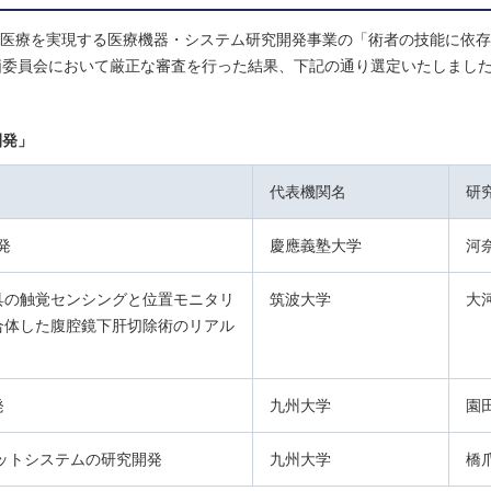
来医療を実現する医療機器・システム研究開発事業の「術者の技能に依
価委員会において厳正な審査を行った結果、下記の通り選定いたしまし
開発」
代表機関名
研
発
慶應義塾大学
河
具の触覚センシングと位置モニタリ
筑波大学
大
合体した腹腔鏡下肝切除術のリアル
発
九州大学
園
ットシステムの研究開発
九州大学
橋爪