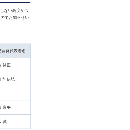
存しない高度かつ
たのでお知らせい
究開発代表者名
奈 裕正
河内 信弘
田 康平
 誠