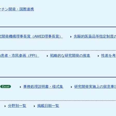
クチン開発・国際連携
究開発機構理事長賞（AMED理事長賞）
先駆的医薬品等指定制度の
患者・市民参画（PPI）
戦略的な研究開発の推進
性差を考
事務処理説明書・様式集
研究開発実施上の留意事
Excel
分野別一覧
掲載日順一覧