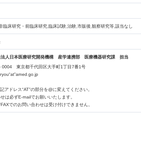
,非臨床研究・前臨床研究,臨床試験,治験,市販後,観察研究等,該当なし
発
発法人日本医療研究開発機構 産学連携部 医療機器研究課
担当
0－0004 東京都千代田区大手町1丁目7番1号
iiryou“at”amed.go.jp
lは上記アドレス“AT”の部分を@に変えてください。
せは必ずE-mailでお願いいたします。
FAXでのお問い合わせは受け付けできません。