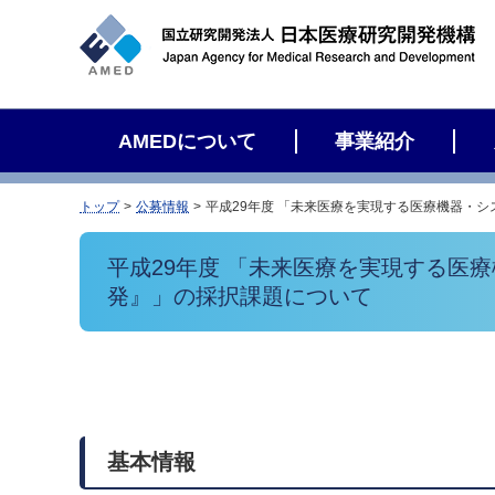
サ
イ
ト
内
検
AMEDについて
事業紹介
索
トップ
公募情報
平成29年度 「未来医療を実現する医療機器・
平成29年度 「未来医療を実現する医
発』」の採択課題について
基本情報