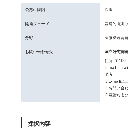
公募の段階
採択
開発フェーズ
基礎的,応用
分野
医療機器開
お問い合わせ先
国立研究開
住所: 〒10
E-mail: mira
備考:
※E-mai
※お問い合わ
※電話および
採択内容