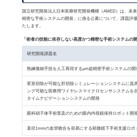
国立研究開発法人日本医療研究開発機構（AMED）は、未
精密な手術システムの開発」に係る公募について、課題評
たします。
「術者の技能に依存しない高度かつ精密な手術システムの
研究開発課題名
熟練微細手技を人工再現するμm超精密手術システムの開
変形切除が可能な肝切除シミュレーションシステムに器
ング可能な医療用ワイヤレスマイクロセンサシステムを
タイムナビゲーションシステムの開発
眼科硝子体手術普及のための眼内内視鏡保持ロボット開
直径1mmの血管吻合を容易にする顕微鏡下手術支援ロボ