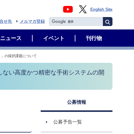
English Site
合せ先
メルマガ登録
ニュース
イベント
刊行物
』」の採択課題について
しない高度かつ精密な手術システムの開
公募情報
公募予告一覧