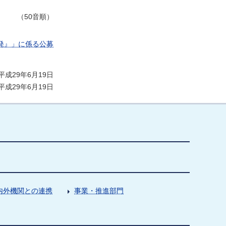
（50音順）
発』」に係る公募
成29年6月19日
成29年6月19日
内外機関との連携
事業・推進部門