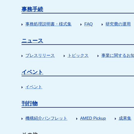
事務手続
事務処理説明書・様式集
FAQ
研究費の運用
ニュース
プレスリリース
トピックス
事業に関するお
イベント
イベント
刊行物
機構紹介パンフレット
AMED Pickup
成果集