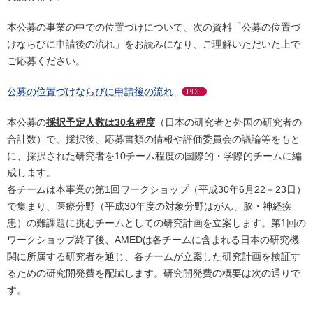
本公募の事業の中での位置づけについて、次の資料「公募の位置づ
けならびに申請後の流れ」をお読みになり、ご理解いただいた上で
ご応募ください。
公募の位置づけならびに申請後の流れ
PDF
本公募の
採択予定人数は30名程度
（日本の研究者と外国の研究者の
合計数）で、採択後、応募書類の情報や評価委員会の議論等をもと
に、採択された研究者を10チーム程度の国際的・学際的チームに編
成します。
各チームは本事業の第1回ワークショップ（平成30年6月22－23日）
で集まり、医療分野（平成30年度の対象分野はがん、脳・神経疾
患）の難課題に挑むチームとしての研究計画を立案します。第1回の
ワークショップ終了後、AMEDは各チームに含まれる日本の研究機
関に所属する研究者を通じ、各チームが立案した研究計画を検証す
るための研究開発費を配賦します。研究開発費の概要は次の通りで
す。