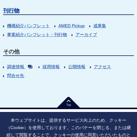
刊行物
機構紹介パンフレット
AMED Pickup
成果集
事業紹介パンフレット・刊行物
アーカイブ
その他
調達情報
採用情報
公開情報
アクセス
問合せ先
Top
本ウェブサイトは、提供するサービス向上のため、クッキー
（Cookie）を使用しております。このバナーを閉じる、または継
続して閲覧することで、クッキーの使用に同意いただいたものと
法人番号：9010005023796
東京都千代田区大手町1丁目7番1号