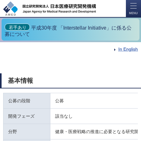
開
く
MENU
若手あり
平成30年度 「Interstellar Initiative」に係る公
募について
In English
基本情報
公募の段階
公募
開発フェーズ
該当なし
分野
健康・医療戦略の推進に必要となる研究開