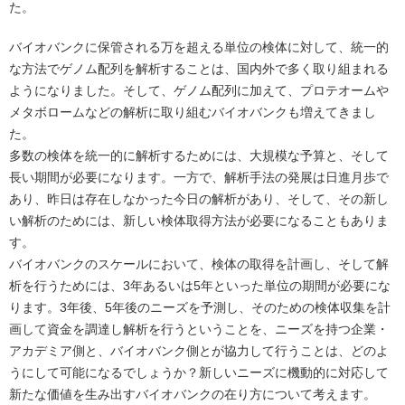
た。
バイオバンクに保管される万を超える単位の検体に対して、統一的
な方法でゲノム配列を解析することは、国内外で多く取り組まれる
ようになりました。そして、ゲノム配列に加えて、プロテオームや
メタボロームなどの解析に取り組むバイオバンクも増えてきまし
た。
多数の検体を統一的に解析するためには、大規模な予算と、そして
長い期間が必要になります。一方で、解析手法の発展は日進月歩で
あり、昨日は存在しなかった今日の解析があり、そして、その新し
い解析のためには、新しい検体取得方法が必要になることもありま
す。
バイオバンクのスケールにおいて、検体の取得を計画し、そして解
析を行うためには、3年あるいは5年といった単位の期間が必要にな
ります。3年後、5年後のニーズを予測し、そのための検体収集を計
画して資金を調達し解析を行うということを、ニーズを持つ企業・
アカデミア側と、バイオバンク側とが協力して行うことは、どのよ
うにして可能になるでしょうか？新しいニーズに機動的に対応して
新たな価値を生み出すバイオバンクの在り方について考えます。