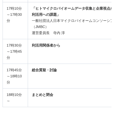
17時10分
「ヒトマイクロバイオームデータ収集と企業視点か
～17時30
利活用への課題」
分
一般社団法人日本マイクロバイオームコンソーシア
（JMBC）
運営委員長 寺内 淳
17時30分
利活用関係者から
～17時45
分
17時45分
総合質疑・討論
～18時10
分
18時10分
まとめと閉会
～