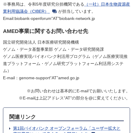
※事務局は、令和5年度研究分担機関である
（一社）日本生物資源産
業利用協議会（CIBER）
が担当しています。
Email:biobank-openforum"AT"biobank-network.jp
AMED事業に関するお問い合わせ先
国立研究開発法人 日本医療研究開発機構
ゲノム・データ基盤事業部 ゲノム・データ研究開発課
ゲノム医療実現バイオバンク利活用プログラム（ゲノム医療実現推
進プラットフォーム・ゲノム研究プラットフォーム利活用システ
ム）
E-mail：genome-support“AT”amed.go.jp
※お問い合わせは基本的にE-mailでお願いいたします。
※E-mailは上記アドレス"AT"の部分を@に変えてください。
関連リンク
第1回バイオバンク オープンフォーラム「ユーザー拡大と