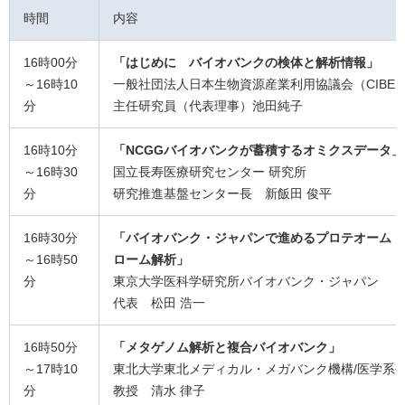
時間
内容
16時00分
「はじめに バイオバンクの検体と解析情報」
～16時10
一般社団法人日本生物資源産業利用協議会（CIBE
分
主任研究員（代表理事）池田純子
16時10分
「NCGGバイオバンクが蓄積するオミクスデータ」
～16時30
国立長寿医療研究センター 研究所
分
研究推進基盤センター長 新飯田 俊平
16時30分
「バイオバンク・ジャパンで進めるプロテオーム・
～16時50
ローム解析」
分
東京大学医科学研究所バイオバンク・ジャパン
代表 松田 浩一
16時50分
「メタゲノム解析と複合バイオバンク」
～17時10
東北大学東北メディカル・メガバンク機構/医学系
分
教授 清水 律子