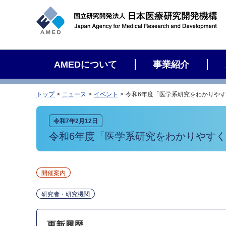
サ
イ
ト
内
検
AMEDについて
事業紹介
索
トップ
ニュース
イベント
令和6年度「医学系研究をわかりやす
令和7年2月12日
令和6年度「医学系研究をわかりやすく
開催案内
研究者・研究機関
更新履歴