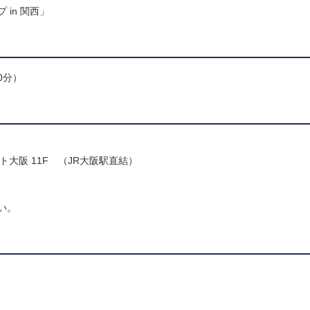
in 関西」
0分）
ート大阪 11F （JR大阪駅直結）
い。