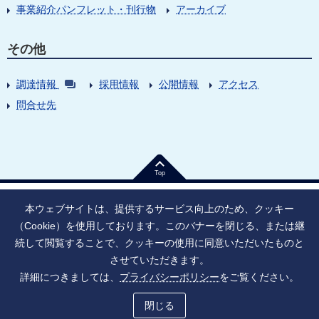
事業紹介パンフレット・刊行物
アーカイブ
その他
調達情報
採用情報
公開情報
アクセス
問合せ先
Top
本ウェブサイトは、提供するサービス向上のため、クッキー
（Cookie）を使用しております。このバナーを閉じる、または継
続して閲覧することで、クッキーの使用に同意いただいたものと
法人番号：9010005023796
東京都千代田区大手町1丁目7番1号
させていただきます。
情報公開
寄附のお願い
ご利用上の注意
詳細につきましては、
プライバシーポリシー
をご覧ください。
ソーシャル・ネットワーキング・サービス運用ポリシー
プライバシーポリシー
アクセシビリティ
サイトマップ
閉じる