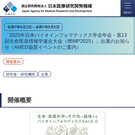
開
く
MENU
令和7年9月3日～令和7年9月5日
「2025年日本バイオインフォマティクス学会年会・第13
回生命医薬情報学連合大会（IIBMP2025）」出展のお知ら
せ（AMED協賛イベントのご案内）
開催案内
研究者・研究機関
企業
開催概要