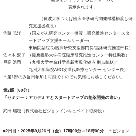
表示されます。
（筑波大学つくば臨床医学研究開発機構橋渡し研
究支援拠点長）
佐藤 暁洋
（国立がん研究センター橋渡し研究推進センタースタ
ートアップ支援チームリーダー/
東病院副院長/臨床研究支援部門長/臨床研究推進部長）
佐々木 潤子
（慶應義塾大学病院臨床研究推進センター特任助教）
戸高 浩司
（九州大学生命科学革新実現化拠点 拠点統括／
九州大学病院ARO次世代医療センター センター長）
＊第1部のみ当日参加も可能ですのでお気軽にお越しください。
第2部（60分）
「セミナー：アカデミアとスタートアップの創薬開発の違い」
武田 瑞穂（株式会社ビジョンインキュベイト取締役）
■2日目：2025年9月26日（金）17時00分～18時00分
＊ビジョン