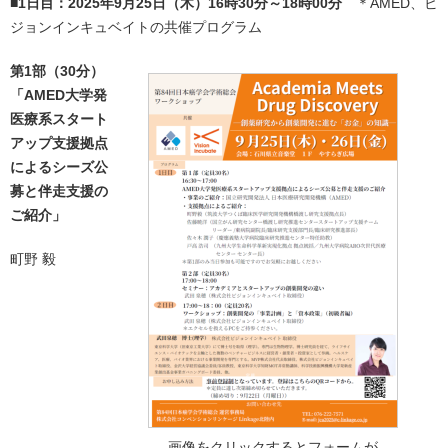
■1日目：2025年9月25日（木）16時30分～18時00分
＊AMED、ビ
ジョンインキュベイトの共催プログラム
第1部（30分）
「AMED大学発
医療系スタート
アップ支援拠点
によるシーズ公
募と伴走支援の
ご紹介」
町野 毅
画像をクリックするとフォームが