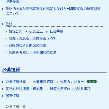
理事長賞）
先駆的医薬品等指定制度の指定を受けたAMED支援の研究成果
について
取組
情報公開
研究公正
社会共創
研究への患者・市民参画（PPI）
戦略的な研究開発の推進
性差を考慮した研究開発の推進
公募情報
公募情報検索
公募相談窓口
公募カレンダー
Excel
事務処理説明書・様式集
研究開発実施上の留意事項
関連情報
公募情報一覧