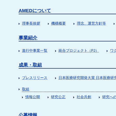
AMEDについて
理事長挨拶
機構概要
理念、運営方針等
事業紹介
進行中事業一覧
統合プロジェクト（PJ）
ワ
成果・取組
プレスリリース
日本医療研究開発大賞 日本医療研
取組
情報公開
研究公正
社会共創
研究への
公募情報