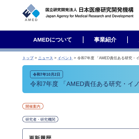
サ
イ
ト
内
検
AMEDについて
事業紹介
索
トップ
ニュース
イベント
令和7年度 「AMED責任ある研究・
令和7年10月2日
令和7年度 「AMED責任ある研究・イ
開催案内
研究者・研究機関
更新履歴