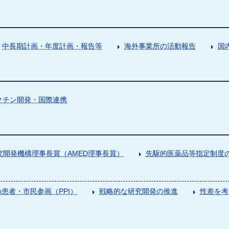
中長期計画・年度計画・報告等
海外事業所の活動報告
国
クチン開発・国際連携
究開発機構理事長賞（AMED理事長賞）
先駆的医薬品等指定制度の
患者・市民参画（PPI）
戦略的な研究開発の推進
性差を考