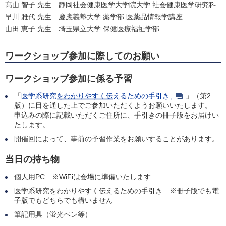
髙山 智子 先生 静岡社会健康医学大学院大学 社会健康医学研究科
早川 雅代 先生 慶應義塾大学 薬学部 医薬品情報学講座
山田 恵子 先生 埼玉県立大学 保健医療福祉学部
ワークショップ参加に際してのお願い
ワークショップ参加に係る予習
「
医学系研究をわかりやすく伝えるための手引き
」（第2
版）に目を通した上でご参加いただくようお願いいたします。
申込みの際に記載いただくご住所に、手引きの冊子版をお届けい
たします。
開催回によって、事前の予習作業をお願いすることがあります。
当日の持ち物
個人用PC ※WiFiは会場に準備いたします
医学系研究をわかりやすく伝えるための手引き ※冊子版でも電
子版でもどちらでも構いません
筆記用具（蛍光ペン等）