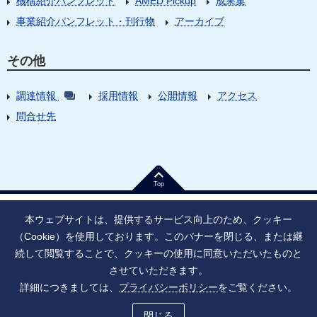
機構紹介パンフレット
AMED Pickup
成果集
事業紹介パンフレット・刊行物
アーカイブ
その他
調達情報
採用情報
公開情報
アクセス
問合せ先
Top
本ウェブサイトは、提供するサービス向上のため、クッキー
（Cookie）を使用しております。このバナーを閉じる、または継
続して閲覧することで、クッキーの使用に同意いただいたものと
法人番号：9010005023796
東京都千代田区大手町1丁目7番1号
させていただきます。
情報公開
寄附のお願い
ご利用上の注意
詳細につきましては、
プライバシーポリシー
をご覧ください。
ソーシャル・ネットワーキング・サービス運用ポリシー
プライバシーポリシー
アクセシビリティ
サイトマップ
閉じる