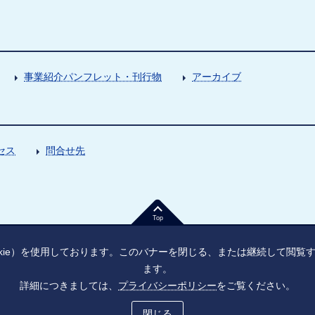
事業紹介パンフレット・刊行物
アーカイブ
セス
問合せ先
Top
kie）を使用しております。このバナーを閉じる、または継続して閲
ます。
詳細につきましては、
プライバシーポリシー
をご覧ください。
法人番号：9010005023796
東京都千代田区大手町1丁目7番1号
ソーシャル・ネットワーキング・サービス運用ポリシー
プライバシーポ
閉じる