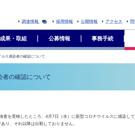
調達情報
採用情報
公開情報
アクセス
問
成果・取組
公募情報
事務手続
イルス感染者の確認について
染者の確認について
R検査を受検したところ、4月7日（水）に新型コロナウイルスに感染し
であり、それ以降は出勤しておりません。