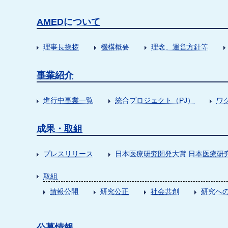
AMEDについて
理事長挨拶
機構概要
理念、運営方針等
事業紹介
進行中事業一覧
統合プロジェクト（PJ）
ワ
成果・取組
プレスリリース
日本医療研究開発大賞 日本医療研
取組
情報公開
研究公正
社会共創
研究への
公募情報