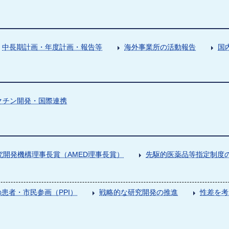
中長期計画・年度計画・報告等
海外事業所の活動報告
国
クチン開発・国際連携
究開発機構理事長賞（AMED理事長賞）
先駆的医薬品等指定制度の
患者・市民参画（PPI）
戦略的な研究開発の推進
性差を考