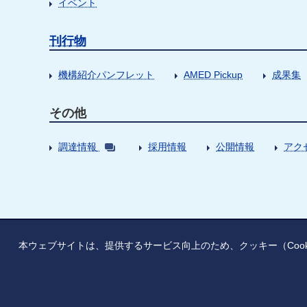
イベント
刊行物
機構紹介パンフレット
AMED Pickup
成果集
その他
調達情報
採用情報
公開情報
アク
本ウェブサイトは、提供するサービス向上のため、クッキー（Coo
情報公開
寄附のお願い
ご利用上の注意