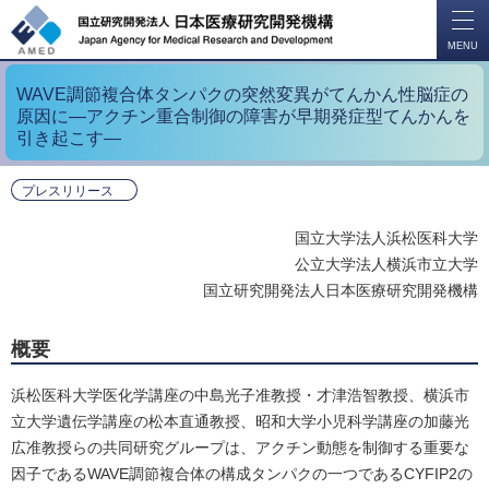
開
く
MENU
WAVE調節複合体タンパクの突然変異がてんかん性脳症の
原因に―アクチン重合制御の障害が早期発症型てんかんを
引き起こす―
プレスリリース
国立大学法人浜松医科大学
公立大学法人横浜市立大学
国立研究開発法人日本医療研究開発機構
概要
浜松医科大学医化学講座の中島光子准教授・才津浩智教授、横浜市
立大学遺伝学講座の松本直通教授、昭和大学小児科学講座の加藤光
広准教授らの共同研究グループは、アクチン動態を制御する重要な
因子であるWAVE調節複合体の構成タンパクの一つであるCYFIP2の