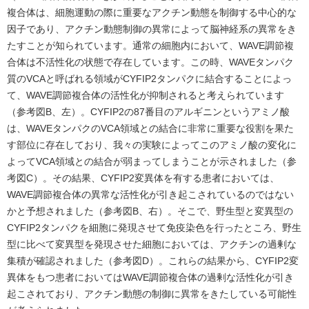
複合体は、細胞運動の際に重要なアクチン動態を制御する中心的な
因子であり、アクチン動態制御の異常によって脳神経系の異常をき
たすことが知られています。通常の細胞内において、WAVE調節複
合体は不活性化の状態で存在しています。この時、WAVEタンパク
質のVCAと呼ばれる領域がCYFIP2タンパクに結合することによっ
て、WAVE調節複合体の活性化が抑制されると考えられています
（参考図B、左）。CYFIP2の87番目のアルギニンというアミノ酸
は、WAVEタンパクのVCA領域との結合に非常に重要な役割を果た
す部位に存在しており、我々の実験によってこのアミノ酸の変化に
よってVCA領域との結合が弱まってしまうことが示されました（参
考図C）。その結果、CYFIP2変異体を有する患者においては、
WAVE調節複合体の異常な活性化が引き起こされているのではない
かと予想されました（参考図B、右）。そこで、野生型と変異型の
CYFIP2タンパクを細胞に発現させて免疫染色を行ったところ、野生
型に比べて変異型を発現させた細胞においては、アクチンの過剰な
集積が確認されました（参考図D）。これらの結果から、CYFIP2変
異体をもつ患者においてはWAVE調節複合体の過剰な活性化が引き
起こされており、アクチン動態の制御に異常をきたしている可能性