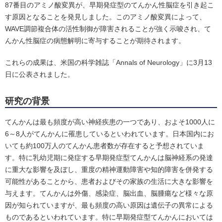
87番目のアミノ酸変異が、早期発症型のてんかん性脳症を引き起こ
す原因となることを発見しました。このアミノ酸変異によって、
WAVE調節複合体の活性制御が障害されることが強く示唆され、て
んかん性脳症の病態解明に寄与することが期待されます。
これらの成果は、米国の科学雑誌「Annals of Neurology」に3月13
日に公表されました。
研究の背景
てんかんは最も頻度が高い神経疾患の一つであり、およそ1000人に
6～8人がてんかんに罹患しているといわれています。日本国内にお
いても約100万人のてんかん患者数が存在すると予想されていま
す。特に乳幼児期に発症する早期発症型てんかんは脳神経系の発達
に重大な影響を及ぼし、重度の精神運動障害や知的障害を併発する
可能性があることから、患者およびその家族の生活に大きな影響を
与えます。てんかんは外傷、感染症、脳出血、脳腫瘍など様々な原
因が知られていますが、最も頻度の高い原因は遺伝子の異常による
ものであるといわれています。特に早期発症型てんかんにおいては