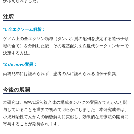
が考えられました。
注釈
*1 全エクソーム解析：
ゲノム上の全エクソン領域（タンパク質の配列を決定する遺伝子領
域の全て）を分離した後、その塩基配列を次世代シークエンサーで
決定する方法。
*2
de novo
変異：
両親兄弟には認められず、患者のみに認められる遺伝子変異。
今後の展開
本研究は、WAVE調節複合体の構成タンパクの変異がてんかんと関
与していることを世界で初めて明らかにしました。本研究成果は、
小児難治性てんかんの病態解明に貢献し、効果的な治療法の開発に
寄与することが期待されます。