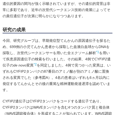
遺伝的要因の関与が強く示唆されていますが、その遺伝的背景は非
常に多彩であり、近年の次世代シークエンス技術の発展によってそ
の責任遺伝子が次第に明らかになりつつあります。
研究の成果
今回、研究グループは、早期発症型てんかんの原因遺伝子を探るた
め、699例の小児てんかん患者から採取した血液白血球からDNAを
*1
採取し、次世代シークエンサーを用いた全エクソーム解析
を用い
て疾患原因遺伝子の検索を行いました。その結果、4例で
CYFIP2
遺
*2
伝子の
de novo
変異
を同定しました。4例で見つかった変異は、い
ずれもCYFIP2タンパクの87番目のアミノ酸が別のアミノ酸に置換
される変異でした（参考図A）。4名の患者はいずれも6ヵ月以内に
発症するてんかんとその後の重篤な精神運動発達遅滞を認めていま
す。
CYFIP2
遺伝子はCYFIP2タンパクをコードする遺伝子であり、
CYFIP2タンパクはWAVEタンパクを含む4つのタンパク質と複合体
（WAVE調節複合体）を形成することが知られています。WAVE調節