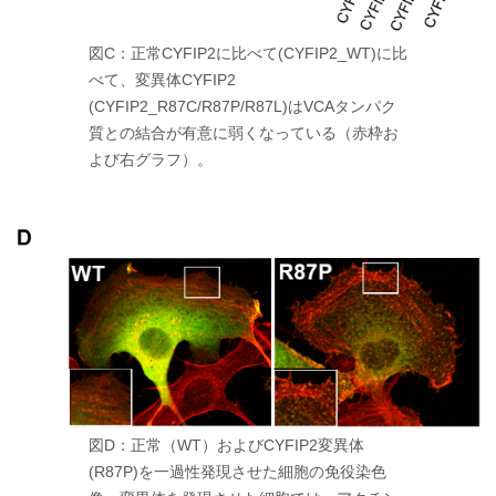
図C：正常CYFIP2に比べて(CYFIP2_WT)に比
べて、変異体CYFIP2
(CYFIP2_R87C/R87P/R87L)はVCAタンパク
質との結合が有意に弱くなっている（赤枠お
よび右グラフ）。
図D：正常（WT）およびCYFIP2変異体
(R87P)を一過性発現させた細胞の免役染色