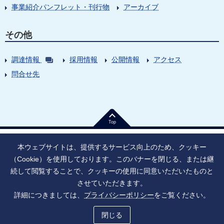
事業紹介パンフレット・刊行物
アーカイブ
その他
調達情報
採用情報
公開情報
アクセス
問合せ先
Top
本ウェブサイトは、提供するサービス向上のため、クッキー
（Cookie）を使用しております。このバナーを閉じる、または継
続して閲覧することで、クッキーの使用に同意いただいたものと
法人番号：9010005023796
東京都千代田区大手町1丁目7番1号
させていただきます。
情報公開
寄附のお願い
ご利用上の注意
詳細につきましては、
プライバシーポリシー
をご覧ください。
ソーシャル・ネットワーキング・サービス運用ポリシー
プライバシーポリシー
アクセシビリティ
サイトマップ
閉じる