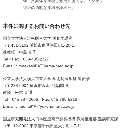
像。変異体を発現させた細胞では、アクチン
線維の過剰な集積を認めた。
本件に関するお問い合わせ先
国立大学法人浜松医科大学 医化学講座
（〒431-3192 浜松市東区半田山1-20-1）
准教授 中島 光子
Tel／Fax：053-435-2327
E-mail：mnakashi“AT”hama-med.ac.jp
公立大学法人横浜市立大学 学術院医学群 遺伝学
（〒236-0004 横浜市金沢区福浦3-9）
教授 松本 直通
Tel：045-787-2606／Fax: 045-786-5219
E-mail：naomat“AT”yokohama-cu.ac.jp
国立研究開発法人日本医療研究開発機構 戦略推進部 難病研究課
（〒112-0002 東京都千代田区大手町1-7-1）