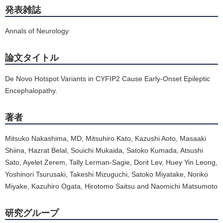
発表雑誌
Annals of Neurology
論文タイトル
De Novo Hotspot Variants in CYFIP2 Cause Early-Onset Epileptic
Encephalopathy.
著者
Mitsuko Nakashima, MD, Mitsuhiro Kato, Kazushi Aoto, Masaaki
Shiina, Hazrat Belal, Souichi Mukaida, Satoko Kumada, Atsushi
Sato, Ayelet Zerem, Tally Lerman-Sagie, Dorit Lev, Huey Yin Leong,
Yoshinori Tsurusaki, Takeshi Mizuguchi, Satoko Miyatake, Noriko
Miyake, Kazuhiro Ogata, Hirotomo Saitsu and Naomichi Matsumoto
研究グループ