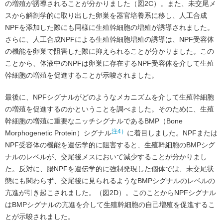
の増殖が誘導されることが分かりました（図2C）。また、未交尾メ
スから解剖学的に取り出した卵巣を器官培養系に移し、人工合成
NPFを添加した際にも同様に生殖幹細胞の増殖が誘導されました。
さらに、人工合成NPFによる生殖幹細胞増殖の誘導は、NPF受容体
の機能を卵巣で阻害した際に抑えられることが分かりました。この
ことから、体液中のNPFは卵巣に存在するNPF受容体を介して生殖
幹細胞の増殖を促進することが示唆されました。
最後に、NPFシグナルがどのようなメカニズムを介して生殖幹細胞
の増殖を促進するのかということを調べました。そのために、生殖
幹細胞の増殖に重要なニッチシグナルであるBMP（Bone
注4）
Morphogenetic Protein）シグナル
に着目しました。NPFまたは
NPF受容体の機能を遺伝学的に阻害すると、生殖幹細胞のBMPシグ
ナルのレベルが、交尾後メスにおいて減少することが分かりまし
た。反対に、腸NPFを遺伝学的に強制発現した個体では、未交尾状
態にも関わらず、交尾後に見られるようなBMPシグナルのレベルの
亢進が引き起こされました。（図2D）。このことからNPFシグナル
はBMPシグナルの亢進を介して生殖幹細胞の自己増殖を促進するこ
とが示唆されました。