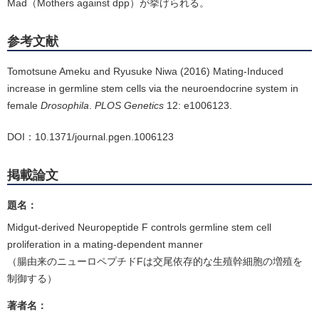
Mad（Mothers against dpp）が挙げられる。
参考文献
Tomotsune Ameku and Ryusuke Niwa (2016) Mating-Induced
increase in germline stem cells via the neuroendocrine system in
female
Drosophila
.
PLOS Genetics
12: e1006123.
DOI：10.1371/journal.pgen.1006123
掲載論文
題名：
Midgut-derived Neuropeptide F controls germline stem cell
proliferation in a mating-dependent manner
（腸由来のニューロペプチドFは交尾依存的な生殖幹細胞の増殖を
制御する）
著者名：