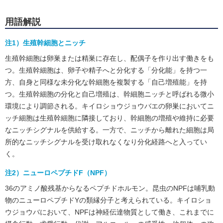
用語解説
注1）生殖幹細胞とニッチ
生殖幹細胞は卵巣または精巣に存在し、配偶子を作り出す働きをも
つ。生殖幹細胞は、卵子や精子へと分化する「分化能」を持つ一
方、自身と同様な未分化な幹細胞を複製する「自己増殖能」を持
つ。生殖幹細胞の分化と自己増殖は、幹細胞ニッチと呼ばれる微小
環境により調節される。キイロショウジョウバエの卵巣においてニ
ッチ細胞は生殖幹細胞に隣接しており、幹細胞の増殖や維持に必要
なニッチシグナルを供給する。一方で、ニッチから離れた細胞は局
所的なニッチシグナルを受け取れなくなり分化経路へと入ってい
く。
注2）ニューロペプチドF（NPF）
36のアミノ酸残基からなるペプチドホルモン。昆虫のNPFは哺乳動
物のニューロペプチドYの類縁分子と考えられている。キイロショ
ウジョウバにおいて、NPFは神経伝達物質として働き、これまでに