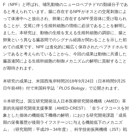
F（NPF）と呼ばれ、哺乳動物のニューロペプチドYの類縁分子であ
ると考えられています。腸に存在するNPFがオスとの交尾刺激によ
って体液中へと放出され、卵巣に存在するNPF受容体に受け取られ
ることが、交尾に伴う生殖幹細胞の増殖に必須であることを解明し
ました。本研究は、動物の生殖を支える生殖幹細胞の調節に、腸と
卵巣という異なる臓器間でのシグナル経路が関わることを示した初
めての成果です。NPF は進化的に幅広く保存されたペプチドホルモ
ンであると考えられていることから、今回の成果は動物に共通した
臓器連関による生殖幹細胞の制御メカニズムの解明に貢献すること
が期待されます。
本研究の成果は、米国西海岸時間2018年9月24日（日本時間9月25
日午前4時）付で米国科学誌「
PLOS Biology
」で公開されます。
※本研究は、国立研究開発法人日本医療研究開発機構（AMED）革
新的先端研究開発支援事業（AMED-CREST）「全ライフコースを対
象とした個体の機能低下機構の解明」における研究開発課題「成長
期の栄養履歴が後期ライフステージに与える機能低下のメカニズ
ム」（研究期間：平成29～34年度）、科学技術振興機構（JST）戦