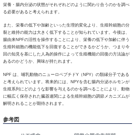
栄養・腸内分泌の状態がそれぞれどのように関わり合うのかを調べ
る必要があると考えられます。
また、栄養の低下や加齢といった生理的変化より、生殖幹細胞の分
裂と維持の能力は大きく低下することが知られています。今後は、
腸由来NPFの活性を操作することにより、栄養の低下や加齢に伴う
生殖幹細胞の機能低下を回復することができるかどうか、つまり今
回の知見を基にした人為的操作によって生殖機能の回復の方法論が
あるのかどうか、興味が持たれます。
NPF は、哺乳動物のニューロペプチドY（NPY）の類縁分子である
と考えられています。将来的には、NPYを含む腸内分泌ホルモンが
生殖系列にどのような影響を与えるのかを調べることにより、動物
に幅広く保存された臓器連関による生殖幹細胞の調節メカニズムが
解明されることが期待されます。
参考図