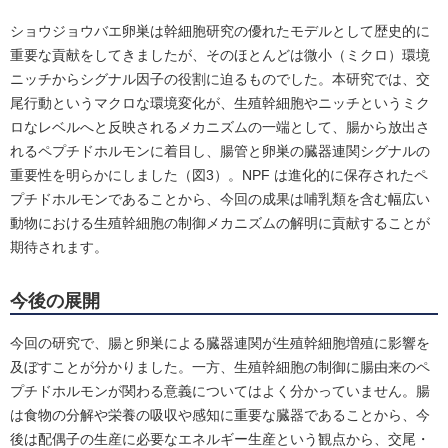
ショウジョウバエ卵巣は幹細胞研究の優れたモデルとして歴史的に
重要な貢献をしてきましたが、そのほとんどは微小（ミクロ）環境
ニッチからシグナル因子の役割に迫るものでした。本研究では、交
尾行動というマクロな環境変化が、生殖幹細胞やニッチというミク
ロなレベルへと反映されるメカニズムの一端として、腸から放出さ
れるペプチドホルモンに着目し、腸管と卵巣の臓器連関シグナルの
重要性を明らかにしました（図3）。NPF は進化的に保存されたペ
プチドホルモンであることから、今回の成果は哺乳類を含む幅広い
動物における生殖幹細胞の制御メカニズムの解明に貢献することが
期待されます。
今後の展開
今回の研究で、腸と卵巣による臓器連関が生殖幹細胞増殖に影響を
及ぼすことが分かりました。一方、生殖幹細胞の制御に腸由来のペ
プチドホルモンが関わる意義についてはよく分かっていません。腸
は食物の分解や栄養の吸収や感知に重要な臓器であることから、今
後は配偶子の生産に必要なエネルギー生産という観点から、交尾・