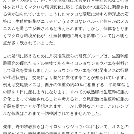
体をとりまくマクロな環境変化に応じて柔軟かつ適応的に調節され
る例が知られています。こうしたマクロな環境に対する卵形成の応
答は、生殖幹細胞やニッチというミクロなレベルへと何らかのメカ
ニズムを通じて反映されると考えられます。しかし、個体をとりま
くマクロな環境変化が、生殖幹細胞に与える影響については不明な
点が多く残されていました。
この疑問に応えるために丹羽准教授らの研究グループは、生殖幹細
胞研究の優れたモデル生物であるキイロショウジョウバエを材料と
して研究を実施しました。ショウジョウバエを含む昆虫メスの行動
や生理状態は、交尾により劇的に変化することが知られています。
例えば交尾後メスは、自身の体重の約40％に相当する、平均60個も
の卵を１日に産むようになります。すべての成熟卵は生殖幹細胞の
分化によって供給されることを考えると、交尾刺激は生殖幹細胞の
分裂を促すことが予想されます。しかし意外なことに、このシンプ
ルな仮説はこれまで一切検討されてきませんでした。
先年、丹羽准教授らはキイロショウジョウバエにおいて、オスとの
交尾がメス生殖幹細胞の増殖を促進することを明らかにしました