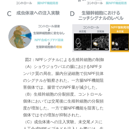
図2：NPFシグナルによる生殖幹細胞の制御
（A）ショウジョウバエの腸におけるNPFタ
ンパク質の局在。腸内分泌細胞で抗NPF抗体
のシグナルが観察された。一方腸NPF機能阻
害個体では、腸管でのNPF量が減少した。
（B）生殖幹細胞の分裂頻度。コントロール
個体においては交尾後に生殖幹細胞の分裂頻
度が増加した。一方で腸NPF機能を阻害した
個体ではその増加が抑制された。
（C）成虫体液への注入実験。未交尾メスに
人工合成NPFペプチドを注入した際には、生