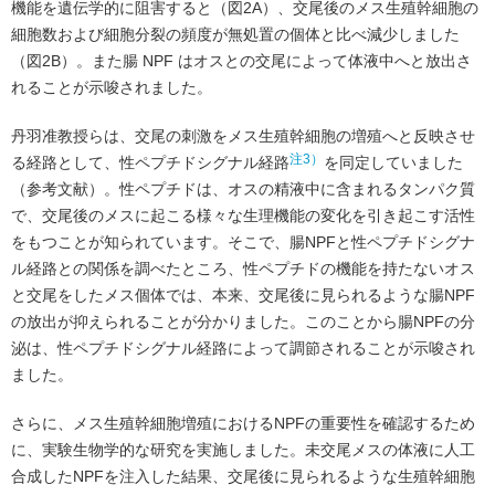
機能を遺伝学的に阻害すると（図2A）、交尾後のメス生殖幹細胞の
細胞数および細胞分裂の頻度が無処置の個体と比べ減少しました
（図2B）。また腸 NPF はオスとの交尾によって体液中へと放出さ
れることが示唆されました。
丹羽准教授らは、交尾の刺激をメス生殖幹細胞の増殖へと反映させ
注3）
る経路として、性ペプチドシグナル経路
を同定していました
（参考文献）。性ペプチドは、オスの精液中に含まれるタンパク質
で、交尾後のメスに起こる様々な生理機能の変化を引き起こす活性
をもつことが知られています。そこで、腸NPFと性ペプチドシグナ
ル経路との関係を調べたところ、性ペプチドの機能を持たないオス
と交尾をしたメス個体では、本来、交尾後に見られるような腸NPF
の放出が抑えられることが分かりました。このことから腸NPFの分
泌は、性ペプチドシグナル経路によって調節されることが示唆され
ました。
さらに、メス生殖幹細胞増殖におけるNPFの重要性を確認するため
に、実験生物学的な研究を実施しました。未交尾メスの体液に人工
合成したNPFを注入した結果、交尾後に見られるような生殖幹細胞