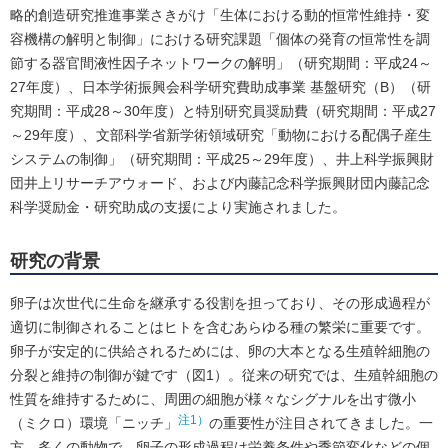
略的創造研究推進事業さきがけ「生体における動的恒常性維持・変
容機構の解明と制御」における研究課題「個体の発育の恒常性を調
節する器官間液性因子ネットワークの解明」（研究期間：平成24～
27年度）、日本学術振興会科学研究費助成事業 基盤研究（B）（研
究期間：平成28～30年度）と特別研究員奨励費（研究期間：平成27
～29年度）、文部科学省新学術領域研究「動物における配偶子産生
システムの制御」（研究期間：平成25～29年度）、井上科学振興財
団井上リサーチアウォード、および内藤記念科学振興財団内藤記念
科学奨励金・研究助成の支援により実施されました。
研究の背景
卵子は次世代に生命を継承する役割を担っており、その形成過程が
適切に制御されることはヒトを含むあらゆる種の繁栄に重要です。
卵子が安定的に供給されるためには、卵の大本となる生殖幹細胞の
分裂と維持の制御が鍵です（図1）。従来の研究では、生殖幹細胞の
性質を維持するために、周囲の細胞が様々なシグナルを出す微小
注1）
（ミクロ）環境「ニッチ」
の重要性が注目されてきました。一
方、多くの動物で、卵子の形成過程は栄養条件や季節変化などの個