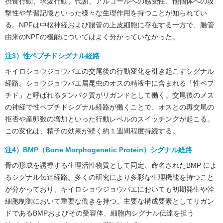
摂食行動、求愛行動、代謝、アルコールへの感受性、他個体への攻
撃性や学習記憶といった様々な生理作用を持つことが知られてい
る。NPFは中枢神経および腸管の上皮細胞に存在する一方で、腸管
由来のNPFの機能についてはよく分かっていなかった。
注3）性ペプチドシグナル経路
キイロショウジョウバエの交尾後の行動変化を引き起こすシグナル
経路。ショウジョウバエ属昆虫のオスの精液中に含まれる「性ペプ
チド」と呼ばれるタンパク質がリガンドとして働く。交尾後のメス
の神経で性ペプチドシグナル経路が働くことで、オスとの再交尾の
拒否や産卵数の増加といった行動レベルのスイッチングが起こる。
この変化は、精子の効果が続く約１週間程度持続する。
注4）BMP（Bone Morphogenetic Protein）シグナル経路
骨の形成を誘導する生理活性物質として同定、命名されたBMP によ
るシグナル伝達経路。多くの研究により多彩な生理機能を持つこと
が分かっており、キイロショウジョウバエにおいても初期発生や幹
細胞制御において重要な働きを持つ。主要な構成要素としてリガン
ドであるBMPおよびその受容体、細胞内シグナル伝達を担う