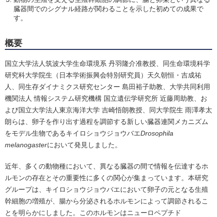
臓器間でのシグナル経路が関わることを示した初めての成果で
す。
概要
国立大学法人筑波大学生命環境系 丹羽隆介准教授、同生命環境科学
研究科大学院生（日本学術振興会特別研究員）天久朝恒・吉成祐
人、同生存ダイナミクス研究センター 島田裕子助教、大学共同利用
機関法人 情報システム研究機構 国立遺伝学研究所 近藤周助教、お
よび国立大学法人東京海洋大学 吉崎悟朗教授、同大学院生 雨澤孝太
朗らは、卵子を作り出す過程を調節する新しい臓器連関メカニズム
をモデル生物であるキイロショウジョウバエ
Drosophila
melanogaster
において発見しました。
近年、多くの動物種において、異なる臓器の間で情報を伝達するホ
ルモンの存在とその重要性に多くの関心が集まっています。本研究
グループは、キイロショウジョウバエにおいて卵子の元となる生殖
幹細胞の増殖が、腸から分泌されるホルモンによって調節されるこ
とを明らかにしました。このホルモンはニューロペプチド