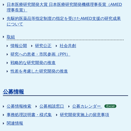
日本医療研究開発大賞 日本医療研究開発機構理事長賞（AMED
理事長賞）
先駆的医薬品等指定制度の指定を受けたAMED支援の研究成果
について
取組
情報公開
研究公正
社会共創
研究への患者・市民参画（PPI）
戦略的な研究開発の推進
性差を考慮した研究開発の推進
公募情報
公募情報検索
公募相談窓口
公募カレンダー
Excel
事務処理説明書・様式集
研究開発実施上の留意事項
関連情報