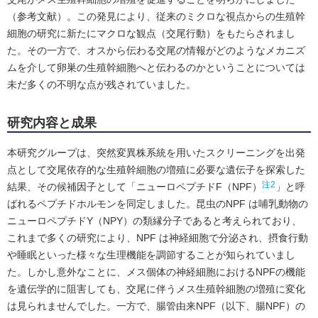
（参考文献）。この発見により、従来のミクロな視点からの生殖幹
細胞の研究に新たにマクロな観点（交尾行動）をもたらされまし
た。その一方で、オスから伝わる交尾の情報がどのようなメカニズ
ムを介して卵巣の生殖幹細胞へと伝わるのかということについては
未だ多くの不明な点が残されていました。
研究内容と成果
本研究グループは、突然変異株系統を用いたスクリーニングを出発
点として交尾依存的な生殖幹細胞の増殖に必要な遺伝子を探索した
注2
結果、その候補因子として「ニューロペプチドF（NPF）
」と呼
ばれるペプチドホルモンを同定しました。昆虫のNPF は哺乳動物の
ニューロペプチドY（NPY）の類縁分子であると考えられており、
これまで多くの研究により、NPF は神経細胞で分泌され、摂食行動
や睡眠といった様々な生理機能を調節することが知られていまし
た。しかし意外なことに、メス個体の神経細胞におけるNPFの機能
を遺伝学的に阻害しても、交尾に伴うメス生殖幹細胞の増殖に変化
は見られませんでした。一方で、腸管由来NPF（以下、腸NPF）の