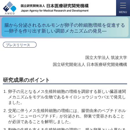
開
く
MENU
腸から分泌されるホルモンが卵子の幹細胞増殖を促進する
―卵子を作り出す新しい調節メカニズムの発見―
プレスリリース
国立大学法人 筑波大学
国立研究開発法人 日本医療研究開発機構
研究成果のポイント
卵子の元となるメス生殖幹細胞の増殖を調節する新しい臓器連関
メカニズムをモデル生物であるキイロショウジョウバエで発見し
ました。
交尾に伴うメス生殖幹細胞の増殖には、腸管由来のペプチドホル
モン「ニューロペプチドF」が分泌され、卵巣で受容されること
が必須であることを解明しました。
動物の生殖を支える生殖幹細胞の調節に、腸と卵巣という異なる