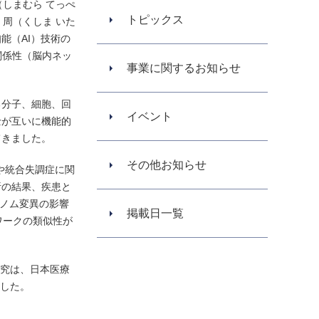
しまむら てっぺ
トピックス
周（くしま いた
能（AI）技術の
関係性（脳内ネッ
事業に関するお知らせ
る分子、細胞、回
イベント
士が互いに機能的
てきました。
その他お知らせ
や統合失調症に関
析の結果、疾患と
ノム変異の影響
掲載日一覧
ワークの類似性が
究は、日本医療
ました。