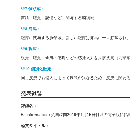
※7 側頭葉：
言語、聴覚、記憶などに関与する脳領域。
※8 海馬：
記憶に関与する脳領域。新しい記憶は海馬に一旦貯蔵され
※9 視床：
視覚、聴覚、全身の感覚などの感覚入力を大脳皮質（前頭
※10 個別化医療：
同じ疾患でも個人によって病態が異なるため、疾患に関わ
発表雑誌
雑誌名：
Bioinformatics（英国時間2019年1月15日付けの電子版に
論文タイトル：