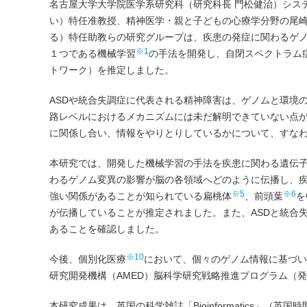
名古屋大学大学院医学系研究科（研究科長 門松健治）システ
い）特任准教授、精神医学・親と子どもの心療学分野の尾崎 
る）特任助教らの研究グループは、疾患の発症に関わるゲノ
※1
１つである機械学習
の手法を開発し、自閉スペクトラム症
トワーク）を推定しました。
ASDや統合失調症に代表される精神障害は、ゲノムと環境
路レベルにおけるメカニズムには未だ解明できていない点
に関係し合い、情報をやりとりしているかについて、すな
本研究では、開発した機械学習の手法を疾患に関わる遺伝
わるゲノム変異の影響が脳の各領域へどのように伝播し、
※5
※6
強い関係があることが知られている扁桃体
、前頭葉
を
が伝播していることが推定されました。また、ASDと統合
あることを確認しました。
※10
今後、個別化医療
において、個々のゲノム情報に基づい
研究開発機構（AMED）脳科学研究戦略推進プログラム（
本研究成果は、英国の科学雑誌「Bioinformatics」（英