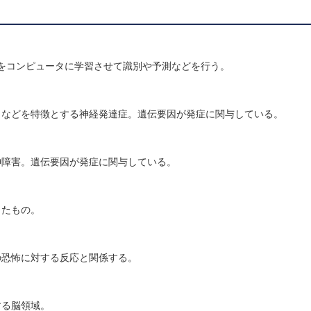
徴をコンピュータに学習させて識別や予測などを行う。
」などを特徴とする神経発達症。遺伝要因が発症に関与している。
神障害。遺伝要因が発症に関与している。
したもの。
の恐怖に対する反応と関係する。
する脳領域。