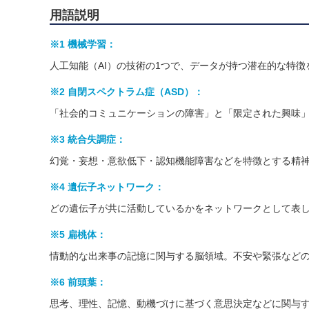
用語説明
※1 機械学習：
人工知能（AI）の技術の1つで、データが持つ潜在的な特
※2 自閉スペクトラム症（ASD）：
「社会的コミュニケーションの障害」と「限定された興味
※3 統合失調症：
幻覚・妄想・意欲低下・認知機能障害などを特徴とする精
※4 遺伝子ネットワーク：
どの遺伝子が共に活動しているかをネットワークとして表
※5 扁桃体：
情動的な出来事の記憶に関与する脳領域。不安や緊張など
※6 前頭葉：
思考、理性、記憶、動機づけに基づく意思決定などに関与