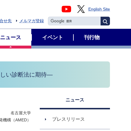
English Site
合せ先
メルマガ登録
ニュース
イベント
刊行物
新しい診断法に期待―
ニュース
名古屋大学
プレスリリース
発機構（AMED）