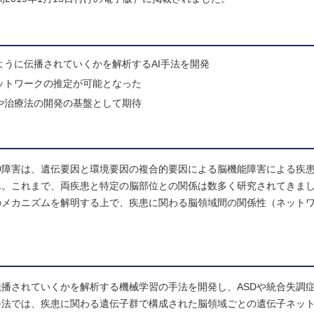
うに伝播されていくかを解析するAI手法を開発
ットワークの推定が可能となった
や治療法の開発の基盤として期待
神障害は、遺伝要因と環境要因の複合的要因による脳機能障害による疾
ん。これまで、両疾患と特定の脳部位との関係は数多く研究されてきま
のメカニズムを解明する上で、疾患に関わる脳領域間の関係性（ネット
播されていくかを解析する機械学習の手法を開発し、ASDや統合失調
手法では、疾患に関わる遺伝子群で構成された脳領域ごとの遺伝子ネッ