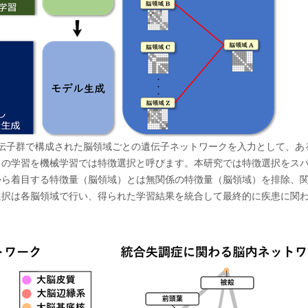
遺伝子群で構成された脳領域ごとの遺伝子ネットワークを入力として、あ
この学習を機械学習では特徴選択と呼びます。本研究では特徴選択をス
から着目する特徴量（脳領域）とは無関係の特徴量（脳領域）を排除、
選択は各脳領域で行い、得られた学習結果を統合して最終的に疾患に関