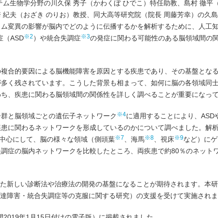
ム生物学分野の川久保 秀子（かわくぼ ひでこ）特任助教、島村 徹平（
紀夫（おざき のりお）教授、同大高等研究院（院長 周藤芳幸）の久島 
ム変異の影響が脳内でどのように伝播するかを解析するために、人工知
※2
※3
（ASD
）や統合失調症
の発症に関わる可能性のある脳領域間の
の複合的要因による脳機能障害を原因とする疾患であり、その基盤とな
が多く残されています。こうした背景も相まって、如何に脳の各領域同
わち、疾患に関わる脳領域間の関係性を詳しく調べることが重要になっ
※4
子群と脳領域ごとの遺伝子ネットワーク
に適用することにより、ASD
疾患に関わるネットワークを形成しているのかについて調べました。解
※7
※8
※9
中心にして、脳の様々な領域（側頭葉
、海馬
、視床
など）にゲ
失調症の脳内ネットワークを比較したところ、両疾患で約80％のネット
た新しい診断法や治療法の開発の基盤になることが期待されます。本研
発達障害・統合失調症等の克服に関する研究）の支援を受けて実施され
国時間2019年1月15日付けの電子版）に掲載されました。