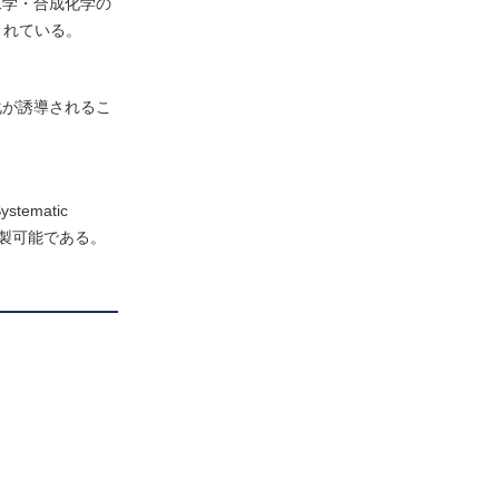
工学・合成化学の
されている。
化が誘導されるこ
matic
ーを作製可能である。