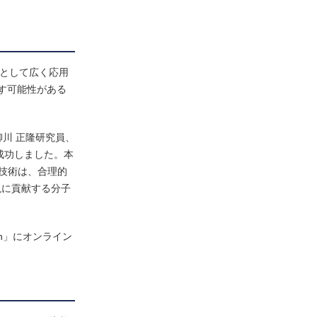
子として広く応用
す可能性がある
川 正隆研究員、
成功しました。本
技術は、合理的
現に貢献する分子
tion」にオンライン