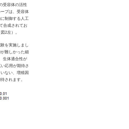
の受容体の活性
ループは、受容体
的に制御する人工
て合成されてお
図2左）。
試験を実施しまし
御が難しかった細
、生体適合性が
広い応用が期待さ
ていない、増殖因
期待されます。