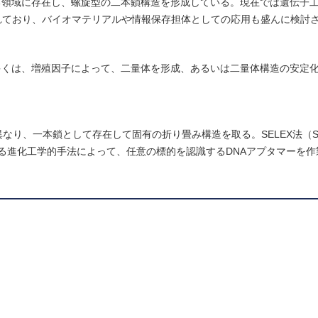
る領域に存在し、螺旋型の二本鎖構造を形成している。現在では遺伝子
れており、バイオマテリアルや情報保存担体としての応用も盛んに検討
多くは、増殖因子によって、二量体を形成、あるいは二量体構造の安定
り、一本鎖として存在して固有の折り畳み構造を取る。SELEX法（Syste
nrichment）と呼ばれる進化工学的手法によって、任意の標的を認識するDNAアプタマ