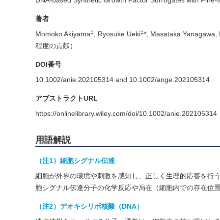
DNA-based Synthetic Growth Factor Surrogates with Fine-
著者
‡
‡
Momoko Akiyama
, Ryosuke Ueki
*, Masataka Yanagawa,
程度の貢献）
DOI番号
10.1002/anie.202105314 and 10.1002/ange.202105314
アブストラクトURL
https://onlinelibrary.wiley.com/doi/10.1002/anie.202105314
用語解説
（注1）細胞シグナル伝達
細胞が外界の環境や刺激を感知し、正しく生理的応答を行
胞シグナル伝達分子の化学反応や局在（細胞内での存在位
（注2）デオキシリボ核酸（DNA）