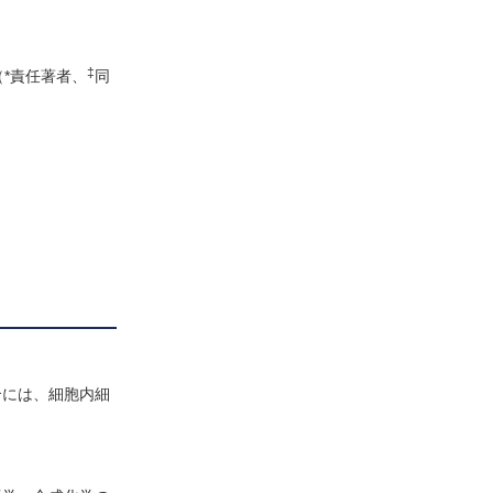
‡
ando*（*責任著者、
同
合には、細胞内細