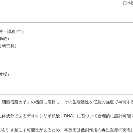
日本
博士課程2年）
助教）
け研究員）
教授）
「細胞増殖因子」の機能に着目し、その生理活性を任意の強度で再現す
生体成分であるデオキシリボ核酸（DNA）に基づいて合理的に設計可能
用を引き起こす可能性があるため、本技術は低副作用の再生医療の実現