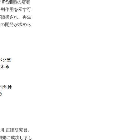
iPS細胞の培養
の副作用を示す可
が指摘され、再生
子の開発が求めら
川 正隆研究員、
開発に成功しまし