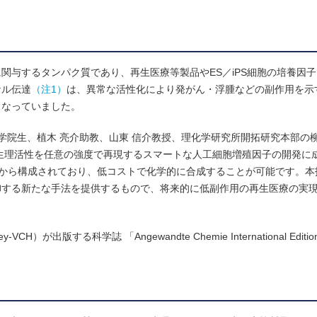
関与するタンパク質であり、再生医療等製品やES／iPS細胞の培養因
ナル伝達
（注1）
は、異常な活性化により発がん・浮腫などの副作用を示
となっていました。
学院生、植木 亮介助教、山東 信介教授、理化学研究所開拓研究本部の柳
生理活性を任意の強度で再現するスマートな人工細胞増殖因子の開発に
から構成されており、低コストで化学的に合成することが可能です。本
御する新たな手法を提供するもので、将来的に低副作用の再生医療の実
H）が出版する科学誌 「Angewandte Chemie International Edi