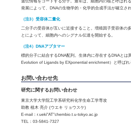
遺伝情報をコードする分子。通常は、細胞内の核と呼ばれ
発展によって、DNAの生物学的・化学的合成手法が確立さ
（注3）受容体二量化
二分子の受容体が互いに近接すること。増殖因子受容体の
とによって、細胞内へのシグナル伝達を開始する。
（注4）DNAアプタマー
標的分子に結合するDNA配列。生体内に存在するDNAとは異な
Evolution of Ligands by EXponential e
お問い合わせ先
研究に関するお問い合わせ
東京大学大学院工学系研究科化学生命工学専攻
助教 植木 亮介 (ウエキ リョウスケ)
E-mail：r.ueki"AT"chembio.t.u-tokyo.ac.jp
TEL：03-5841-7327