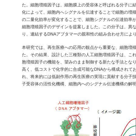
た。細胞増殖因子は、細胞膜上の受容体と呼ばれる分子に
化によって、細胞内へシグナルを伝達することで細胞の増
の二量化効率が変化することで、細胞シグナルの伝達効率
細胞増殖因子のデザインを提案しました。この分子は、異な
り、連結するDNAアプタマーの親和性の組み合わせ方によ
本研究では、再生医療への応用の観点から重要な、細胞増
た。その結果、設計した三種類の人工細胞増殖因子は、こ
胞増殖因子の機能を、望みのまま制御する新たな手法となり
高く、低コストで化学的に合成可能なDNAから構成されて
れ、将来的には低副作用の再生医療の実現に貢献する分子
子受容体の活性化機構、細胞内へのシグナル伝達機構の解