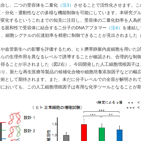
結合し、二つの受容体を二量化
（注3）
させることで活性化させます。こ
殖・分化・運動性などの多様な機能制御を可能にしています。本研究グ
が変化するというこれまでの知見に注目し、受容体の二量化効率を人為
る親和性で受容体に結合する二分子のDNAアプタマー
（注4）
を連結し
り、細胞シグナルの伝達効率を精密に制御できることが見出されました（
殖や血管新生への影響を評価するため、ヒト臍帯静脈内皮細胞を用いた
れらの生理作用を異なるレベルで誘導することが確認され、合理的な制
得ることが示されました（図2右）。今回開発した人工細胞増殖因子は
おり、新たな再生医療等製品の候補化合物や細胞培養添加因子などの幅
技術として期待されます。また、未だに分子レベルでの全容が解明され
明においても、この人工細胞増殖因子は有用な化学ツールとなることが