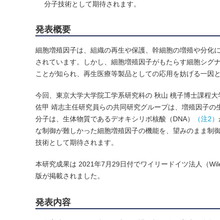
分子技術として期待されます。
発表概要
細胞増殖因子は、組織の再生や保護、幹細胞の増殖や分化に
されています。しかし、細胞増殖因子がもたらす細胞シグ
ことが知られ、再生医療等製品としての応用を妨げる一因
今回、東京大学大学院工学系研究科の 秋山 桃子博士課程大
佐甲 靖志主任研究員らの共同研究グループは、増殖因子の
分子は、生体物質であるデオキシリボ核酸（DNA）
（注2）
な制御が難しかった細胞増殖因子の機能を、望みのまま制
技術として期待されます。
本研究成果は 2021年7月29日付でワイリードイツ法人（Wiley-VC
版が掲載されました。
発表内容