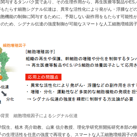
関与するタンパク質であり、その生理作用から、再生医療等製品やES／
がもたらす細胞シグナル伝達は、異常な活性化により発がん・浮腫など
細胞機能の制御に関与するために、予期しない副作用をもたらす可能性
そのため、シグナル伝達の強度制御が可能なスマートな人工細胞増殖因
の背景 細胞増殖因子によるシグナル伝達
院生、植木 亮介助教、山東 信介教授、理化学研究所開拓研究本部の柳
子の生理活性を任意の強度で再現する、スマートな人工細胞増殖因子の