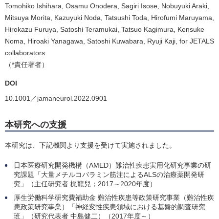
Tomohiko Ishihara, Osamu Onodera, Sagiri Isose, Nobuyuki Araki,
Mitsuya Morita, Kazuyuki Noda, Tatsushi Toda, Hirofumi Maruyama,
Hirokazu Furuya, Satoshi Teramukai, Tatsuo Kagimura, Kensuke
Noma, Hiroaki Yanagawa, Satoshi Kuwabara, Ryuji Kaji, for JETALS
collaborators.
（*責任著者）
DOI
10.1001／jamaneurol.2022.0901
本研究への支援
本研究は、下記機関より支援を受けて実施されました。
日本医療研究開発機構（AMED）難治性疾患実用化研究事業の研
究課題「大量メチルコバラミン筋注によるALSの治療薬開発研
究」（主任研究者 梶龍兒；2017～2020年度）
厚生労働科学研究費補助金 難治性疾患等政策研究事業（難治性疾
患政策研究事業）「神経変性疾患領域における基盤的調査研究
班」（研究代表者 中島健二）（2017年度～）