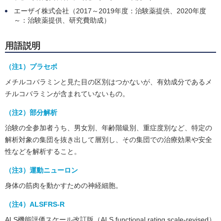
エーザイ株式会社（2017～2019年度：治験薬提供、2020年度
～：治験薬提供、研究費助成）
用語説明
（注1）プラセボ
メチルコバラミンと見た目の区別はつかないが、有効成分であるメ
チルコバラミンが含まれていないもの。
（注2）部分解析
治験の全参加者うち、男女別、年齢階級別、重症度別など、特定の
解析対象の集団を抜き出して層別し、その集団での治療効果や安全
性などを解析すること。
（注3）運動ニューロン
身体の筋肉を動かすための神経細胞。
（注4）ALSFRS-R
ALS機能評価スケール改訂版（ALS functional rating scale-revised）