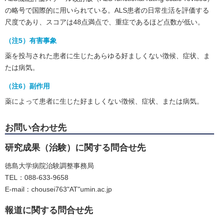
の略号で国際的に用いられている。ALS患者の日常生活を評価する
尺度であり、スコアは48点満点で、重症であるほど点数が低い。
（注5）有害事象
薬を投与された患者に生じたあらゆる好ましくない徴候、症状、ま
たは病気。
（注6）副作用
薬によって患者に生じた好ましくない徴候、症状、または病気。
お問い合わせ先
研究成果（治験）に関する問合せ先
徳島大学病院治験調整事務局
TEL：088-633-9658
E-mail：chousei763"AT"umin.ac.jp
報道に関する問合せ先