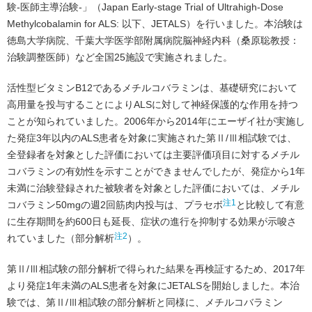
験-医師主導治験-」（Japan Early-stage Trial of Ultrahigh-Dose
Methylcobalamin for ALS: 以下、JETALS）を行いました。本治験は
徳島大学病院、千葉大学医学部附属病院脳神経内科（桑原聡教授：
治験調整医師）など全国25施設で実施されました。
活性型ビタミンB12であるメチルコバラミンは、基礎研究において
高用量を投与することによりALSに対して神経保護的な作用を持つ
ことが知られていました。2006年から2014年にエーザイ社が実施し
た発症3年以内のALS患者を対象に実施された第Ⅱ/Ⅲ相試験では、
全登録者を対象とした評価においては主要評価項目に対するメチル
コバラミンの有効性を示すことができませんでしたが、発症から1年
未満に治験登録された被験者を対象とした評価においては、メチル
注1
コバラミン50mgの週2回筋肉内投与は、プラセボ
と比較して有意
に生存期間を約600日も延長、症状の進行を抑制する効果が示唆さ
注2
れていました（部分解析
）。
第Ⅱ/Ⅲ相試験の部分解析で得られた結果を再検証するため、2017年
より発症1年未満のALS患者を対象にJETALSを開始しました。本治
験では、第Ⅱ/Ⅲ相試験の部分解析と同様に、メチルコバラミン