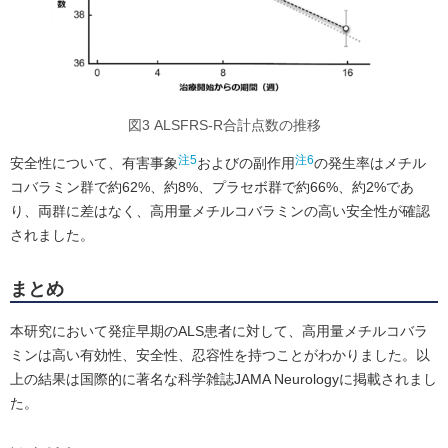
図3 ALSFRS-R合計点数の推移
注5
注6
安全性について、有害事象
およびの副作用
の発生率はメチル
コバラミン群で約62%、約8%、プラセボ群で約66%、約2%であ
り、両群に差はなく、高用量メチルコバラミンの高い安全性が確認
されました。
まとめ
本研究において発症早期のALS患者に対して、高用量メチルコバラ
ミンは高い有効性、安全性、忍容性を持つことがわかりました。以
上の結果は国際的に著名な科学雑誌JAMA Neurologyに掲載されまし
た。