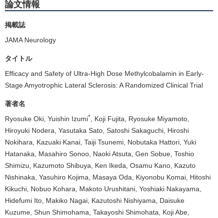
論文情報
掲載誌
JAMA Neurology
タイトル
Efficacy and Safety of Ultra-High Dose Methylcobalamin in Early-
Stage Amyotrophic Lateral Sclerosis: A Randomized Clinical Trial
著者名
*
Ryosuke Oki, Yuishin Izumi
, Koji Fujita, Ryosuke Miyamoto,
Hiroyuki Nodera, Yasutaka Sato, Satoshi Sakaguchi, Hiroshi
Nokihara, Kazuaki Kanai, Taiji Tsunemi, Nobutaka Hattori, Yuki
Hatanaka, Masahiro Sonoo, Naoki Atsuta, Gen Sobue, Toshio
Shimizu, Kazumoto Shibuya, Ken Ikeda, Osamu Kano, Kazuto
Nishinaka, Yasuhiro Kojima, Masaya Oda, Kiyonobu Komai, Hitoshi
Kikuchi, Nobuo Kohara, Makoto Urushitani, Yoshiaki Nakayama,
Hidefumi Ito, Makiko Nagai, Kazutoshi Nishiyama, Daisuke
Kuzume, Shun Shimohama, Takayoshi Shimohata, Koji Abe,