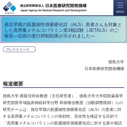
開
く
MENU
発症早期の筋萎縮性側索硬化症（ALS）患者さんを対象と
した高用量メチルコバラミン第3相試験（JETALS）のご
報告―症状の進行抑制効果が示されました―
プレスリリース
徳島大学
日本医療研究開発機構
報道概要
徳島大学 梶龍兒特命教授（主任研究者）、徳島大学大学院医歯薬学
研究部医学域臨床神経科学分野 和泉唯信教授（治験調整医師）らの
研究チームは、発症早期の筋萎縮性側索硬化症（ALS）の患者に対
する高用量メチルコバラミンの有効性、安全性を検証する目的で
「高用量メチルコバラミンの筋萎縮性側索硬化症に対する第Ⅲ相試