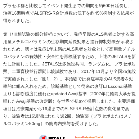
プラセボ群と比較してイベント発生までの期間を約600日延長し、
治療16週時点でALSFRS-R合計点数の低下を約45%抑制する結果が
得られました。
第Ⅱ/Ⅲ相試験の部分解析において、発症早期のALS患者に対する高
用量メチルコバラミンの生存期間延長効果と進行抑制効果が示唆さ
れたため、我々は発症1年未満のALS患者を対象として高用量メチル
コバラミンの有効性・安全性を再検証するため、上述のJETALSを新
たに計画しました。JETALSは多施設共同、ランダム化、プラセボ対
照、二重盲検並行群間比較試験であり、2017年11月より全国25施設
で実施されました（図1、2）。本治験では発症早期のALS患者を効
率的に組み入れるため、診断基準として従来の改訂El Escorial基準
よりも診断感度に優れたupdated Awaji基準（2007年に徳島大学が提
唱したAwaji基準の改定版）を世界で初めて採用しました。主要評価
項目は治療開始から16週までのALSFRS-R合計点数の変化量であ
り、被験者は16週間にわたり週2回、治験薬（プラセボまたはメチ
ルコバラミン50mg）の筋肉内投与を受けました。