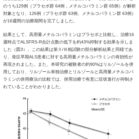
のうち129例（プラセボ群 64例，メチルコバラミン群 65例）が解析
対象となり、126例（プラセボ群 63例、メチルコバラミン群 63例）
が16週間の治療期間を完了しました。
結果として、高用量メチルコバラミンはプラセボと比較し、治療16
週時点でALSFRS-R合計点数の低下を約43%抑制する効果を示しま
した（図3）。この結果は第Ⅱ/Ⅲ相試験の部分解析結果と同様であ
り、発症早期ALS患者に対する高用量メチルコバラミンの有効性が
再現されました。また、本研究の被験者の約90%はリルゾールを併
用しており、リルゾール単独治療とリルゾールと高用量メチルコバ
ラミンの併用療法の比較では、併用治療で有意に症状進行が抑制さ
れていることがわかりました。