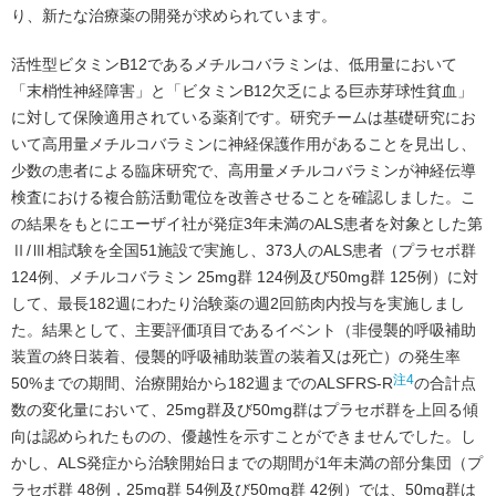
り、新たな治療薬の開発が求められています。
活性型ビタミンB12であるメチルコバラミンは、低用量において
「末梢性神経障害」と「ビタミンB12欠乏による巨赤芽球性貧血」
に対して保険適用されている薬剤です。研究チームは基礎研究にお
いて高用量メチルコバラミンに神経保護作用があることを見出し、
少数の患者による臨床研究で、高用量メチルコバラミンが神経伝導
検査における複合筋活動電位を改善させることを確認しました。こ
の結果をもとにエーザイ社が発症3年未満のALS患者を対象とした第
Ⅱ/Ⅲ相試験を全国51施設で実施し、373人のALS患者（プラセボ群
124例、メチルコバラミン 25mg群 124例及び50mg群 125例）に対
して、最長182週にわたり治験薬の週2回筋肉内投与を実施しまし
た。結果として、主要評価項目であるイベント（非侵襲的呼吸補助
装置の終日装着、侵襲的呼吸補助装置の装着又は死亡）の発生率
注4
50%までの期間、治療開始から182週までのALSFRS-R
の合計点
数の変化量において、25mg群及び50mg群はプラセボ群を上回る傾
向は認められたものの、優越性を示すことができませんでした。し
かし、ALS発症から治験開始日までの期間が1年未満の部分集団（プ
ラセボ群 48例，25mg群 54例及び50mg群 42例）では、50mg群は