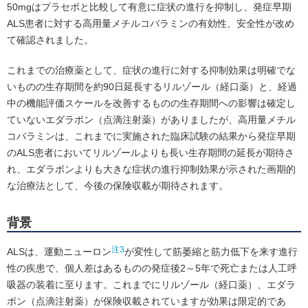
50mgはプラセボと比較して有意に症状の進行を抑制し、発症早期
ALS患者に対する高用量メチルコバラミンの有効性、安全性が改め
て確認されました。
これまでの治療薬として、症状の進行に対する抑制効果は明確でな
いものの生存期間を約90日延長するリルゾール（経口薬）と、経過
中の機能評価スケールを改善するものの生存期間への影響は確定し
ていないエダラボン（点滴注射薬）がありましたが、高用量メチル
コバラミンは、これまでに実施された臨床試験の結果から発症早期
のALS患者においてリルゾールよりも長い生存期間の延長が期待さ
れ、エダラボンよりも大きな症状の進行抑制効果が示された画期的
な治療法として、今後の保険収載が期待されます。
背景
注3
ALSは、運動ニューロン
が変性して筋萎縮と筋力低下を来す進行
性の疾患で、個人差はあるものの発症後2～5年で死亡または人工呼
吸器の装着に至ります。これまでにリルゾール（経口薬）、エダラ
ボン（点滴注射薬）が保険収載されていますが効果は限定的であ