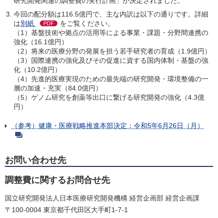
研究開発関連の調整費の実行計画」が決定されました。
今回の配分額は116.5億円で、主な内訳は以下の通りです。詳細
は
別紙
をご覧ください。
PDF
（1）基盤技術や拠点の活用等による事業・課題・分野間連携の
強化（16.1億円）
（2）将来の医療分野の発展を担う若手研究者の育成（1.9億円）
（3）国際連携の強化及びその促進に資する国内体制・基盤の強
化（10.2億円）
（4）先進的医療実現のための最先端の研究開発・環境整備の一
層の加速・充実（84.0億円）
（5）ゲノム研究を創薬等出口に繋げる研究開発の強化（4.3億
円）
（参考）健康・医療戦略推進本部決定：令和5年6月26日（月）
お問い合わせ先
調整費に関するお問合せ先
国立研究開発法人日本医療研究開発機構 経営企画部 経営企画課
〒100-0004 東京都千代田区大手町1-7-1