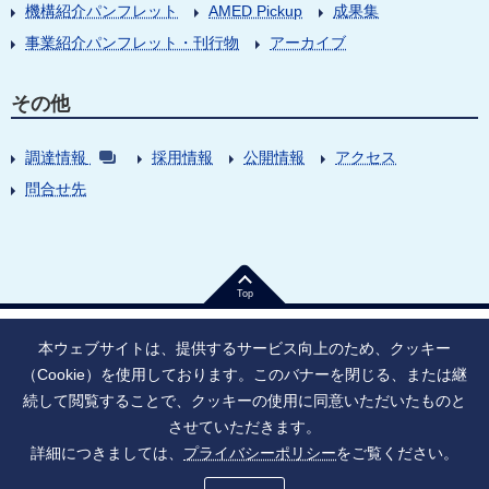
機構紹介パンフレット
AMED Pickup
成果集
事業紹介パンフレット・刊行物
アーカイブ
その他
調達情報
採用情報
公開情報
アクセス
問合せ先
Top
本ウェブサイトは、提供するサービス向上のため、クッキー
（Cookie）を使用しております。このバナーを閉じる、または継
続して閲覧することで、クッキーの使用に同意いただいたものと
法人番号：9010005023796
東京都千代田区大手町1丁目7番1号
させていただきます。
情報公開
寄附のお願い
ご利用上の注意
詳細につきましては、
プライバシーポリシー
をご覧ください。
ソーシャル・ネットワーキング・サービス運用ポリシー
プライバシーポリシー
アクセシビリティ
サイトマップ