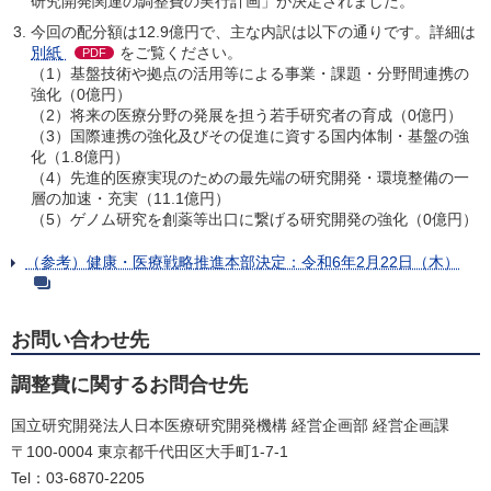
研究開発関連の調整費の実行計画」が決定されました。
今回の配分額は12.9億円で、主な内訳は以下の通りです。詳細は
別紙
をご覧ください。
PDF
（1）基盤技術や拠点の活用等による事業・課題・分野間連携の
強化（0億円）
（2）将来の医療分野の発展を担う若手研究者の育成（0億円）
（3）国際連携の強化及びその促進に資する国内体制・基盤の強
化（1.8億円）
（4）先進的医療実現のための最先端の研究開発・環境整備の一
層の加速・充実（11.1億円）
（5）ゲノム研究を創薬等出口に繋げる研究開発の強化（0億円）
（参考）健康・医療戦略推進本部決定：令和6年2月22日（木）
お問い合わせ先
調整費に関するお問合せ先
国立研究開発法人日本医療研究開発機構 経営企画部 経営企画課
〒100-0004 東京都千代田区大手町1-7-1
Tel：03-6870-2205