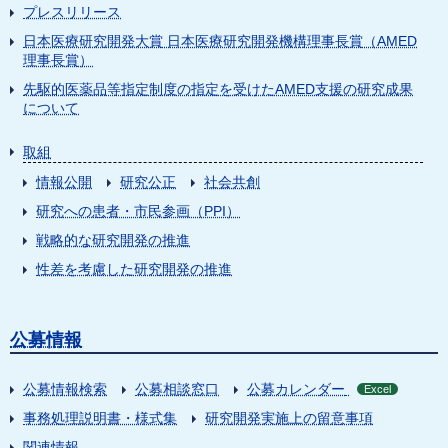
プレスリリース
日本医療研究開発大賞 日本医療研究開発機構理事長賞（AMED
理事長賞）
先駆的医薬品等指定制度の指定を受けたAMED支援の研究成果
について
取組
情報公開
研究公正
社会共創
研究への患者・市民参画（PPI）
戦略的な研究開発の推進
性差を考慮した研究開発の推進
公募情報
公募情報検索
公募相談窓口
公募カレンダー
Excel
事務処理説明書・様式集
研究開発実施上の留意事項
関連情報