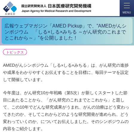
開
く
MENU
広報ウェブマガジン「AMED Pickup」で、”AMEDがんシ
ンポジウム 「しる×しる×みちる ～がん研究のこれまで
とこれから～」”を公開しました！
トピックス
AMEDがんシンポジウム「しる×しる×みちる」は、がん研究の進捗
や成果をわかりやすくお伝えすることを目標に、毎回テーマを設定
して開催しています。
今年度は、がん研究10か年戦略（第5次）が新しくスタートした節
目にあたることから、「がん研究のこれまでとこれから」と題し
て、この10年でどんな研究成果がうまれ、がんの治療はどう変わっ
てきたのか、そしてこれからどのような研究開発が進められ、どう
変わっていくのか、についてお伝えしました。そのシンポジウムの
内容をご紹介します。