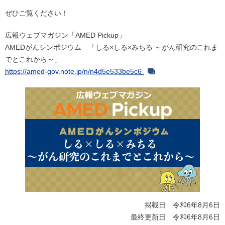
ぜひご覧ください！
広報ウェブマガジン「AMED Pickup」
AMEDがんシンポジウム 「しる×しる×みちる ～がん研究のこれま
でとこれから～」
https://amed-gov.note.jp/n/n4d5e533be5c6
掲載日 令和6年8月6日
最終更新日 令和6年8月6日