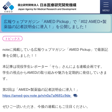
開
く
MENU
広報ウェブマガジン「AMED Pickup」で「#02 AMED×製
薬協の記者説明会に潜入！」を公開しました！
トピックス
noteに掲載している広報ウェブマガジン「AMED Pickup」で最新記
事を公開しました！！
本記事は現役学生レポーター「そら」さんによる連載企画です。
学生の視点からAMEDの取り組みや魅力を定期的に発信していきま
す。
第2回は「
AMED×製薬協の記者説明会に潜入！
」
https://amed-gov.note.jp/n/n0a7a9681c9de
ぜひご一読いただき、今後の連載にもご注目ください。