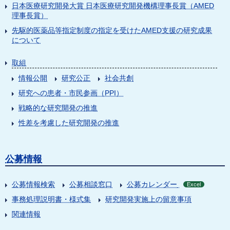
日本医療研究開発大賞 日本医療研究開発機構理事長賞（AMED
理事長賞）
先駆的医薬品等指定制度の指定を受けたAMED支援の研究成果
について
取組
情報公開
研究公正
社会共創
研究への患者・市民参画（PPI）
戦略的な研究開発の推進
性差を考慮した研究開発の推進
公募情報
公募情報検索
公募相談窓口
公募カレンダー
Excel
事務処理説明書・様式集
研究開発実施上の留意事項
関連情報