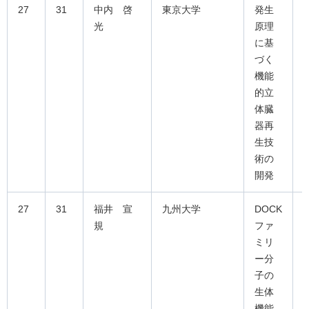
27
31
中内 啓
東京大学
発生
光
原理
に基
づく
機能
的立
体臓
器再
生技
術の
開発
27
31
福井 宣
九州大学
DOCK
規
ファ
ミリ
ー分
子の
生体
機能