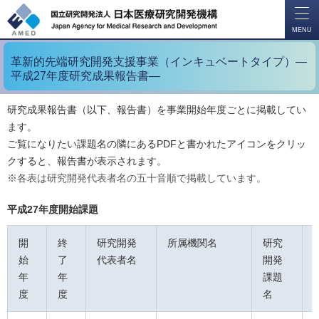
開
く
MENU
革新的先端研究開発支援事業（インキュベートタイプ）―
平成27年度研究成果報告書―
研究成果報告書（以下、報告書）を事業開始年度ごとに掲載してい
ます。
ご覧になりたい課題名の隣にあるPDFと書かれたアイコンをクリッ
クすると、報告書が表示されます。
※各表は研究開発代表者名の五十音順で掲載しています。
平成27年度開始課題
開
終
研究開発
所属機関名
研究
始
了
代表者名
開発
年
年
課題
度
度
名