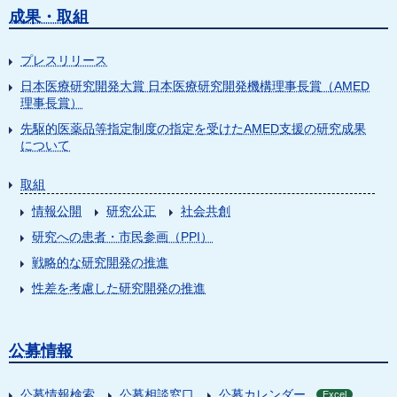
成果・取組
プレスリリース
日本医療研究開発大賞 日本医療研究開発機構理事長賞（AMED
理事長賞）
先駆的医薬品等指定制度の指定を受けたAMED支援の研究成果
について
取組
情報公開
研究公正
社会共創
研究への患者・市民参画（PPI）
戦略的な研究開発の推進
性差を考慮した研究開発の推進
公募情報
公募情報検索
公募相談窓口
公募カレンダー
Excel