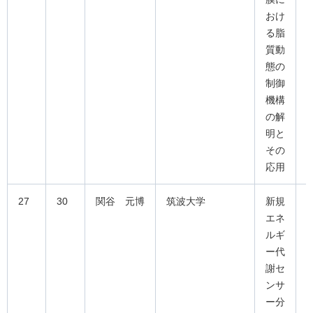
おけ
る脂
質動
態の
制御
機構
の解
明と
その
応用
27
30
関谷 元博
筑波大学
新規
エネ
ルギ
ー代
謝セ
ンサ
ー分