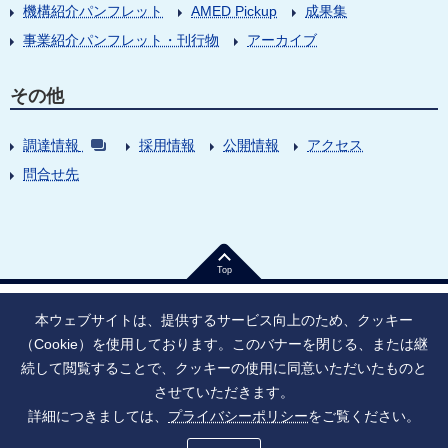
機構紹介パンフレット
AMED Pickup
成果集
事業紹介パンフレット・刊行物
アーカイブ
その他
調達情報
採用情報
公開情報
アクセス
問合せ先
Top
本ウェブサイトは、提供するサービス向上のため、クッキー
（Cookie）を使用しております。このバナーを閉じる、または継
続して閲覧することで、クッキーの使用に同意いただいたものと
法人番号：9010005023796
東京都千代田区大手町1丁目7番1号
させていただきます。
情報公開
寄附のお願い
ご利用上の注意
詳細につきましては、
プライバシーポリシー
をご覧ください。
ソーシャル・ネットワーキング・サービス運用ポリシー
プライバシーポリシー
アクセシビリティ
サイトマップ