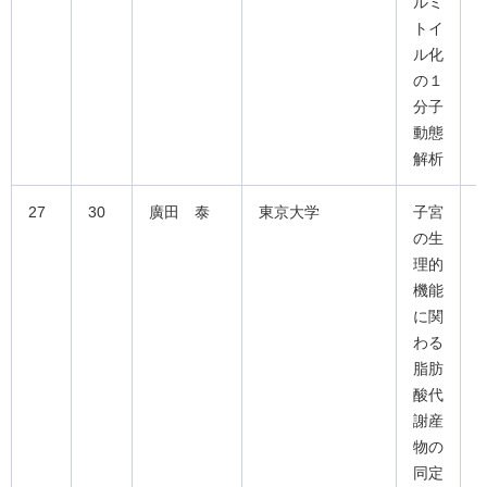
ルミ
トイ
ル化
の１
分子
動態
解析
27
30
廣田 泰
東京大学
子宮
の生
理的
機能
に関
わる
脂肪
酸代
謝産
物の
同定