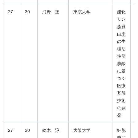
27
30
河野 望
東京大学
酸化
リン
脂質
由来
の生
理活
性脂
肪酸
に基
づく
医療
基盤
技術
の開
発
27
30
鈴木 淳
大阪大学
細胞
膜に