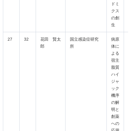
ドミ
クス
の創
生
27
32
花田 賢太
国立感染症研究
病原
郎
所
体に
よる
宿主
脂質
ハイ
ジャ
ック
機序
の解
明と
創薬
への
応用