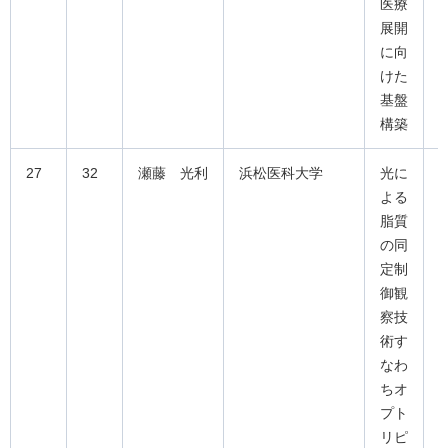
医療
展開
に向
けた
基盤
構築
27
32
瀬藤 光利
浜松医科大学
光に
よる
脂質
の同
定制
御観
察技
術す
なわ
ちオ
プト
リピ