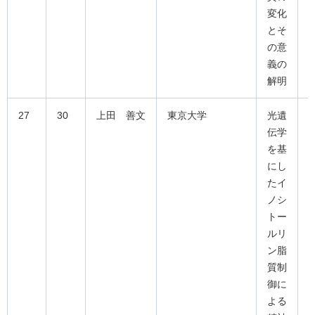
変化
とそ
の意
義の
解明
27
30
上田 善文
東京大学
光遺
伝学
を基
にし
たイ
ノシ
トー
ルリ
ン脂
質制
御に
よる