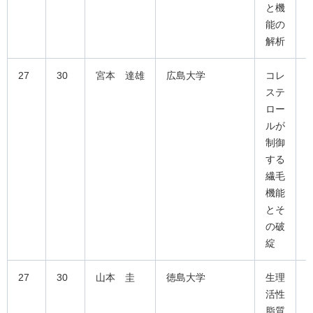
と機
能の
解析
27
30
宮本 達雄
広島大学
コレ
ステ
ロー
ルが
制御
する
繊毛
機能
とそ
の破
綻
27
30
山本 圭
徳島大学
生理
活性
脂質