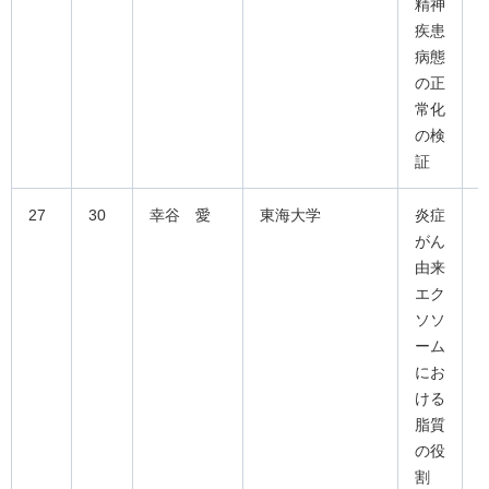
精神
疾患
病態
の正
常化
の検
証
27
30
幸谷 愛
東海大学
炎症
がん
由来
エク
ソソ
ーム
にお
ける
脂質
の役
割