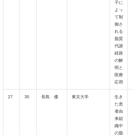
子に
よっ
て制
御さ
れる
脂質
代謝
経路
の解
明と
医療
応用
27
30
長島 優
東京大学
生き
た患
者由
来組
織中
の脂