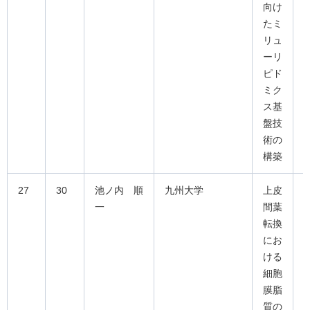
向け
たミ
リュ
ーリ
ピド
ミク
ス基
盤技
術の
構築
27
30
池ノ内 順
九州大学
上皮
一
間葉
転換
にお
ける
細胞
膜脂
質の