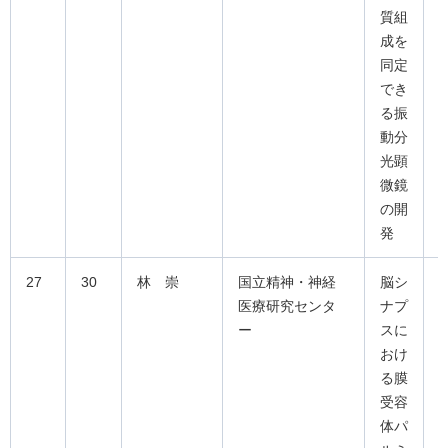
質組
成を
同定
でき
る振
動分
光顕
微鏡
の開
発
27
30
林 崇
国立精神・神経
脳シ
医療研究センタ
ナプ
ー
スに
おけ
る膜
受容
体パ