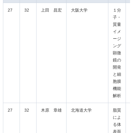
27
32
上田 昌宏
大阪大学
１分
子・
質量
イメ
ージ
ング
顕微
鏡の
開発
と細
胞膜
機能
解析
27
32
木原 章雄
北海道大学
脂質
によ
る体
表面