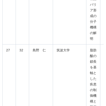
バリ
ア形
成の
分子
機構
の解
明
27
32
島野 仁
筑波大学
脂肪
酸の
鎖長
を基
軸と
した
疾患
の制
御機
構と