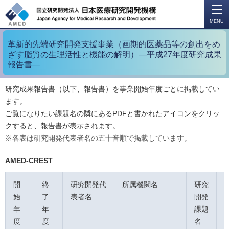
開
く
MENU
革新的先端研究開発支援事業（画期的医薬品等の創出をめ
ざす脂質の生理活性と機能の解明）―平成27年度研究成果
報告書―
研究成果報告書（以下、報告書）を事業開始年度ごとに掲載してい
ます。
ご覧になりたい課題名の隣にあるPDFと書かれたアイコンをクリッ
クすると、報告書が表示されます。
※各表は研究開発代表者名の五十音順で掲載しています。
AMED-CREST
開
終
研究開発代
所属機関名
研究
始
了
表者名
開発
年
年
課題
度
度
名