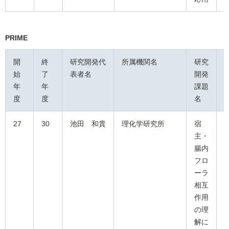
PRIME
開
終
研究開発代
所属機関名
研究
始
了
表者名
開発
年
年
課題
度
度
名
27
30
池田 和貴
理化学研究所
宿
主・
腸内
フロ
ーラ
相互
作用
の理
解に