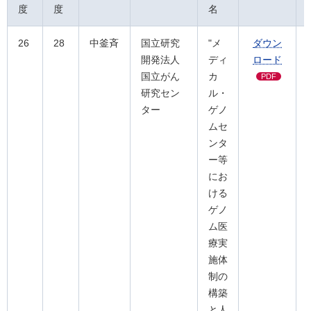
度
度
名
26
28
中釜斉
国立研究
"メ
ダウン
開発法人
ディ
ロード
国立がん
カ
PDF
研究セン
ル・
ター
ゲノ
ムセ
ンタ
ー等
にお
ける
ゲノ
ム医
療実
施体
制の
構築
と人