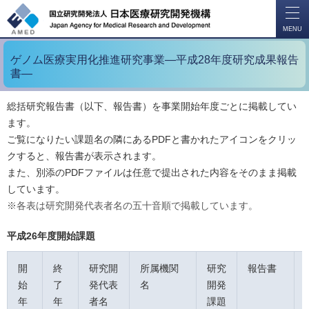
開
く
MENU
ゲノム医療実用化推進研究事業―平成28年度研究成果報告
書―
総括研究報告書（以下、報告書）を事業開始年度ごとに掲載してい
ます。
ご覧になりたい課題名の隣にあるPDFと書かれたアイコンをクリッ
クすると、報告書が表示されます。
また、別添のPDFファイルは任意で提出された内容をそのまま掲載
しています。
※各表は研究開発代表者名の五十音順で掲載しています。
平成26年度開始課題
開
終
研究開
所属機関
研究
報告書
始
了
発代表
名
開発
年
年
者名
課題