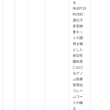
る
NUDT15
R139C
遺伝子
多型検
査キッ
トの開
発を軸
とした
炎症性
腸疾患
におけ
るゲノ
ム医療
実用化
フレー
ムワー
クの確
立