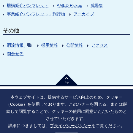
機構紹介パンフレット
AMED Pickup
成果集
事業紹介パンフレット・刊行物
アーカイブ
その他
調達情報
採用情報
公開情報
アクセス
問合せ先
Top
本ウェブサイトは、提供するサービス向上のため、クッキー
（Cookie）を使用しております。このバナーを閉じる、または継
続して閲覧することで、クッキーの使用に同意いただいたものと
法人番号：9010005023796
東京都千代田区大手町1丁目7番1号
させていただきます。
情報公開
寄附のお願い
ご利用上の注意
詳細につきましては、
プライバシーポリシー
をご覧ください。
ソーシャル・ネットワーキング・サービス運用ポリシー
プライバシーポリシー
アクセシビリティ
サイトマップ