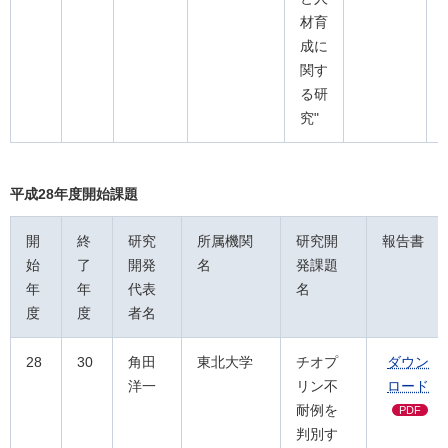
材育
成に
関す
る研
究"
平成28年度開始課題
開
終
研究
所属機関
研究開
報告書
始
了
開発
名
発課題
年
年
代表
名
度
度
者名
28
30
角田
東北大学
チオプ
ダウン
洋一
リン不
ロード
耐例を
PDF
判別す