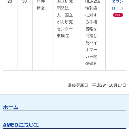
28
30
向井
国立研究
HER2陽
ダウン
博文
開発法
性乳癌
ロード
人 国立
に対す
PDF
がん研究
る手術
センター
省略を
東病院
目指し
たバイ
オマー
カー開
発研究
最終更新日 平成29年10月17日
ホーム
AMEDについて