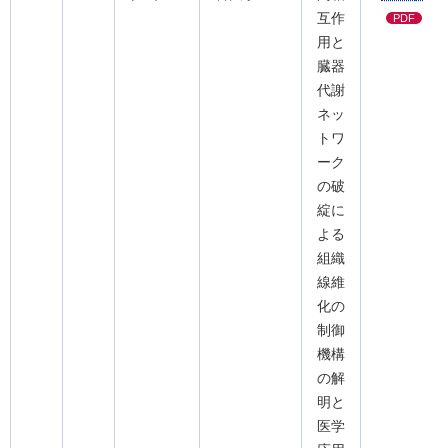
互作
PDF
用と
臓器
代謝
ネッ
トワ
ーク
の破
綻に
よる
組織
線維
化の
制御
機構
の解
明と
医学