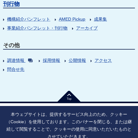
刊行物
機構紹介パンフレット
AMED Pickup
成果集
事業紹介パンフレット・刊行物
アーカイブ
その他
調達情報
採用情報
公開情報
アクセス
問合せ先
Top
本ウェブサイトは、提供するサービス向上のため、クッキー
（Cookie）を使用しております。このバナーを閉じる、または継
続して閲覧することで、クッキーの使用に同意いただいたものと
法人番号：9010005023796
東京都千代田区大手町1丁目7番1号
させていただきます。