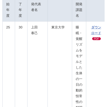
始
了
発代表
開発
年
年
者名
課題
度
度
名
25
30
上田
東京大学
睡
ダウン
泰己
眠・
ロード
覚醒
PDF
リズ
ムを
モデ
ルと
した
生体
の一
日の
動的
恒常
性の