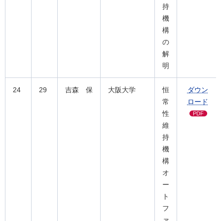
持
機
構
の
解
明
24
29
吉森 保
大阪大学
恒
ダウン
常
ロード
性
PDF
維
持
機
構
オ
ー
ト
フ
ァ