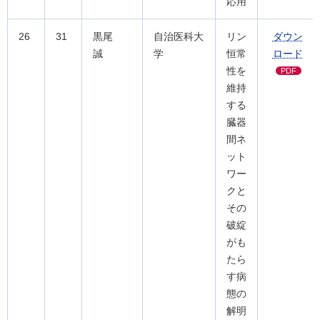
応用
26
31
黒尾
自治医科大
リン
ダウン
誠
学
恒常
ロード
性を
PDF
維持
する
臓器
間ネ
ット
ワー
クと
その
破綻
がも
たら
す病
態の
解明