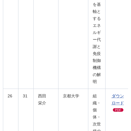
を基
軸と
する
エネ
ルギ
ー代
謝と
免疫
制御
機構
の解
明
26
31
西田
京都大学
組
ダウン
栄介
織・
ロード
個
PDF
体・
次世