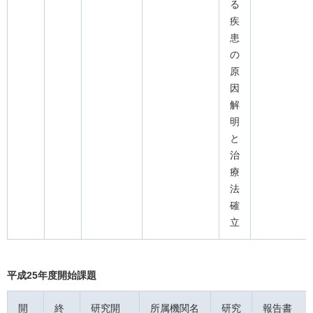
る
疾
患
の
原
因
解
明
と
治
療
法
確
立
平成25年度開始課題
開
終
研究開
所属機関名
研究
報告書