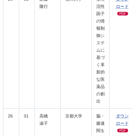
隆行
活性
ロード
因子
PDF
の情
報制
御シ
ステ
ムに
基づ
く革
新的
な医
薬品
の創
出
26
31
高橋
京都大学
脳・
ダウン
淑子
腸連
ロード
関を
PDF