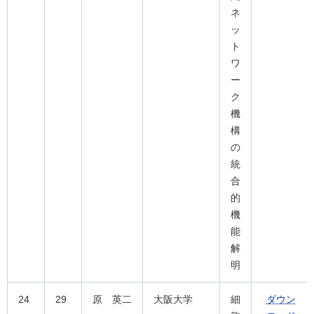
ネ
ッ
ト
ワ
ー
ク
機
構
の
統
合
的
機
能
解
明
24
29
原 英二
大阪大学
細
ダウン