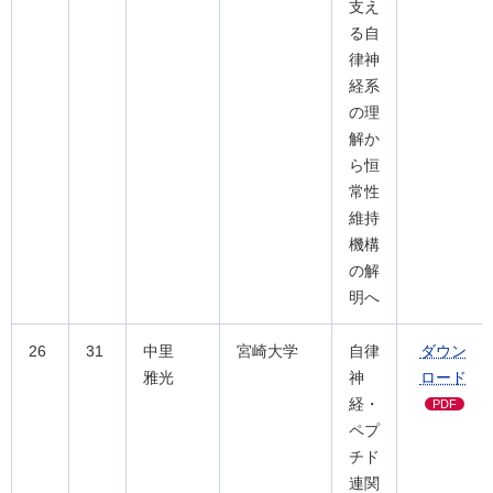
支え
る自
律神
経系
の理
解か
ら恒
常性
維持
機構
の解
明へ
26
31
中里
宮崎大学
自律
ダウン
雅光
神
ロード
経・
PDF
ペプ
チド
連関