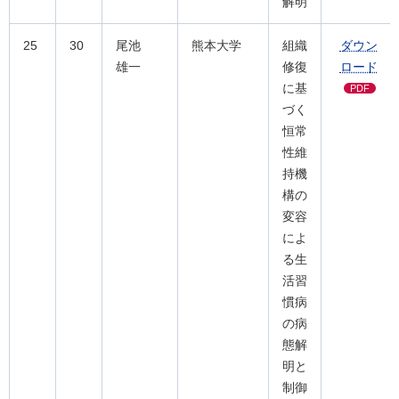
解明
25
30
尾池
熊本大学
組織
ダウン
雄一
修復
ロード
に基
PDF
づく
恒常
性維
持機
構の
変容
によ
る生
活習
慣病
の病
態解
明と
制御