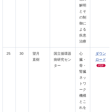
解明
とそ
の制
御に
よる
疾患
治療
25
30
望月
国立循環器
心
ダウン
直樹
病研究セン
臓・
ロード
ター
骨・
PDF
腎臓
ネッ
トワ
ーク
機構
とこ
れを