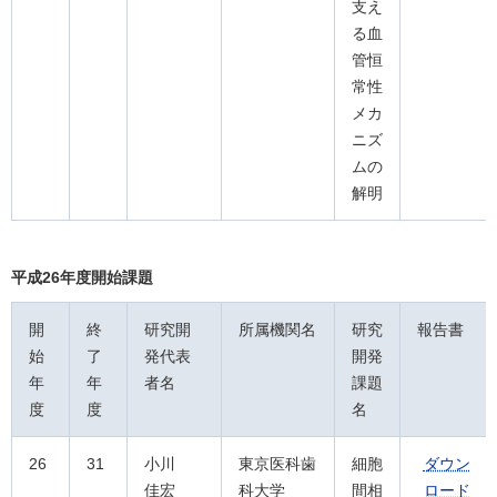
支え
る血
管恒
常性
メカ
ニズ
ムの
解明
平成26年度開始課題
開
終
研究開
所属機関名
研究
報告書
始
了
発代表
開発
年
年
者名
課題
度
度
名
26
31
小川
東京医科歯
細胞
ダウン
佳宏
科大学
間相
ロード