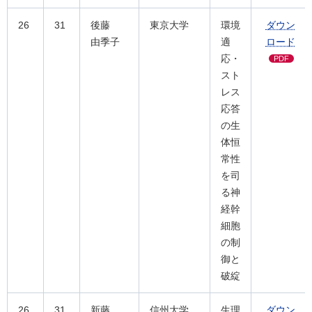
26
31
後藤
東京大学
環境
ダウン
由季子
適
ロード
応・
PDF
スト
レス
応答
の生
体恒
常性
を司
る神
経幹
細胞
の制
御と
破綻
26
31
新藤
信州大学
生理
ダウン