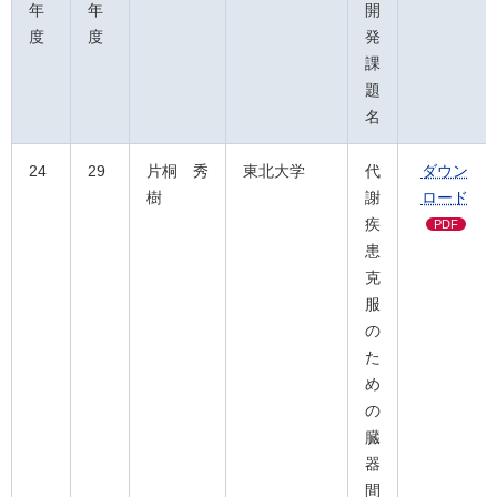
年
年
開
度
度
発
課
題
名
24
29
片桐 秀
東北大学
代
ダウン
樹
謝
ロード
疾
PDF
患
克
服
の
た
め
の
臓
器
間