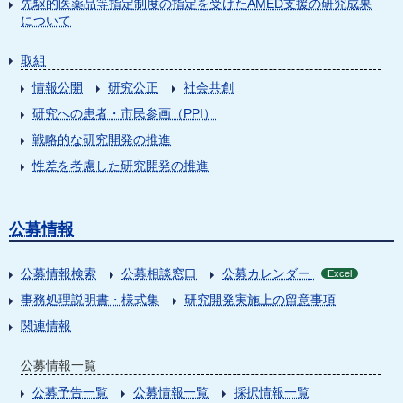
先駆的医薬品等指定制度の指定を受けたAMED支援の研究成果
について
取組
情報公開
研究公正
社会共創
研究への患者・市民参画（PPI）
戦略的な研究開発の推進
性差を考慮した研究開発の推進
公募情報
公募情報検索
公募相談窓口
公募カレンダー
Excel
事務処理説明書・様式集
研究開発実施上の留意事項
関連情報
公募情報一覧
公募予告一覧
公募情報一覧
採択情報一覧