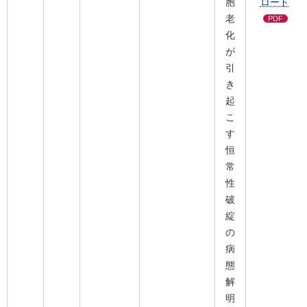
胞
ロード
老
PDF
化
が
引
き
起
こ
す
恒
常
性
破
綻
の
病
態
解
明