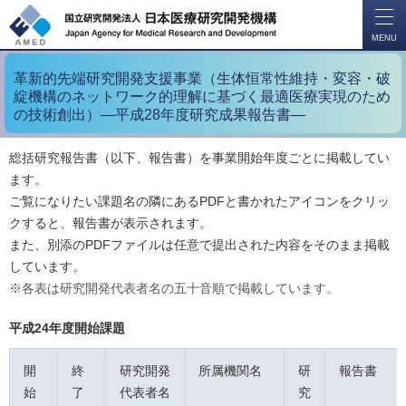
開
く
MENU
革新的先端研究開発支援事業（生体恒常性維持・変容・破
綻機構のネットワーク的理解に基づく最適医療実現のため
の技術創出）―平成28年度研究成果報告書―
総括研究報告書（以下、報告書）を事業開始年度ごとに掲載してい
ます。
ご覧になりたい課題名の隣にあるPDFと書かれたアイコンをクリッ
クすると、報告書が表示されます。
また、別添のPDFファイルは任意で提出された内容をそのまま掲載
しています。
※各表は研究開発代表者名の五十音順で掲載しています。
平成24年度開始課題
開
終
研究開発
所属機関名
研
報告書
始
了
代表者名
究