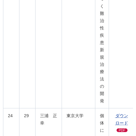
く
難
治
性
疾
患
新
規
治
療
法
の
開
発
24
29
三浦 正
東京大学
個
ダウン
幸
体
ロード
に
PDF