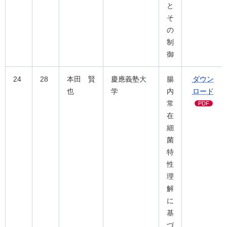
と
そ
の
制
御
24
28
本田 賢
慶應義塾大
腸
ダウン
也
学
内
ロード
常
PDF
在
細
菌
特
性
理
解
に
基
づ