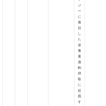
ジ
ー
に
着
目
し
た
栄
養
素
過
剰
摂
取
に
起
因
す