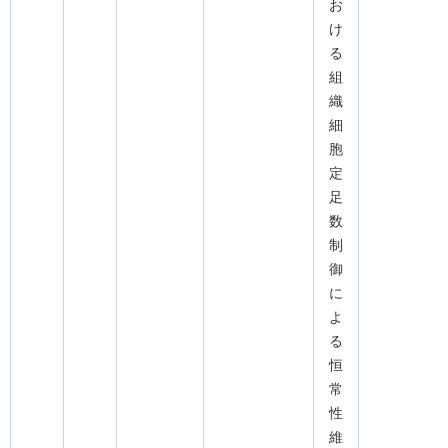
お
け
る
組
織
細
胞
定
足
数
制
御
に
よ
る
恒
常
性
維