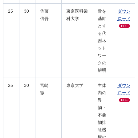
25
30
佐藤
東京医科歯
骨を
ダウン
信吾
科大学
基軸
ロード
とす
PDF
る代
謝ネ
ット
ワー
クの
解明
25
30
宮崎
東京大学
生体
ダウン
徹
内の
ロード
異
PDF
物・
不要
物排
除機
構の