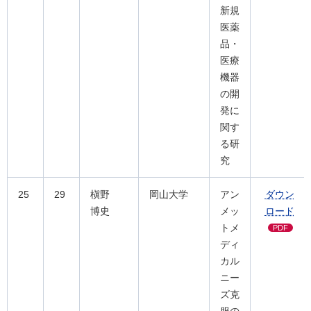
新規
医薬
品・
医療
機器
の開
発に
関す
る研
究
25
29
槇野
岡山大学
アン
ダウン
博史
メッ
ロード
トメ
PDF
ディ
カル
ニー
ズ克