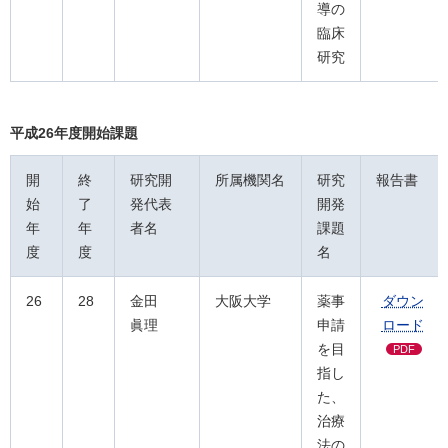
導の
臨床
研究
平成26年度開始課題
開
終
研究開
所属機関名
研究
報告書
始
了
発代表
開発
年
年
者名
課題
度
度
名
26
28
金田
大阪大学
薬事
ダウン
眞理
申請
ロード
を目
PDF
指し
た、
治療
法の