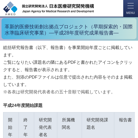
開
く
MENU
革新的医療技術創出拠点プロジェクト（早期探索的・国際
水準臨床研究事業）―平成28年度研究成果報告書―
総括研究報告書（以下、報告書）を事業開始年度ごとに掲載してい
ます。
ご覧になりたい課題名の隣にあるPDFと書かれたアイコンをクリッ
クすると、報告書が表示されます。
また、別添のPDFファイルは任意で提出された内容をそのまま掲載
しています。
※各表は研究開発代表者名の五十音順で掲載しています。
平成24年度開始課題
開
終
研究開
所属機
研究開発課
報告書
始
了
発代表
関名
題名
年
年
者名