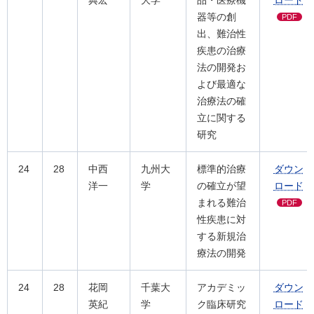
典宏
大学
品・医療機
ロード
器等の創
PDF
出、難治性
疾患の治療
法の開発お
よび最適な
治療法の確
立に関する
研究
24
28
中西
九州大
標準的治療
ダウン
洋一
学
の確立が望
ロード
まれる難治
PDF
性疾患に対
する新規治
療法の開発
24
28
花岡
千葉大
アカデミッ
ダウン
英紀
学
ク臨床研究
ロード