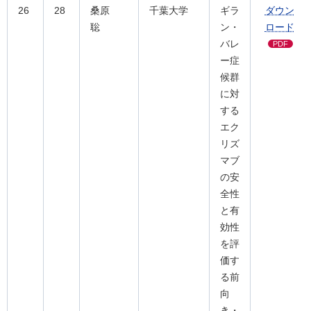
26
28
桑原
千葉大学
ギラ
ダウン
聡
ン・
ロード
バレ
PDF
ー症
候群
に対
する
エク
リズ
マブ
の安
全性
と有
効性
を評
価す
る前
向
き・