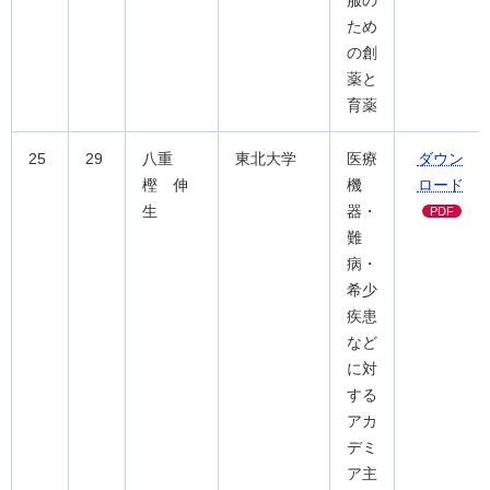
服の
ため
の創
薬と
育薬
25
29
八重
東北大学
医療
ダウン
樫 伸
機
ロード
生
器・
PDF
難
病・
希少
疾患
など
に対
する
アカ
デミ
ア主