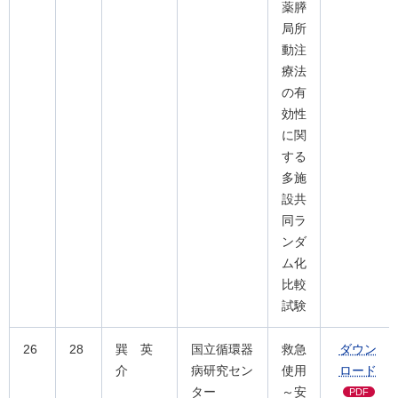
薬膵
局所
動注
療法
の有
効性
に関
する
多施
設共
同ラ
ンダ
ム化
比較
試験
26
28
巽 英
国立循環器
救急
ダウン
介
病研究セン
使用
ロード
ター
～安
PDF