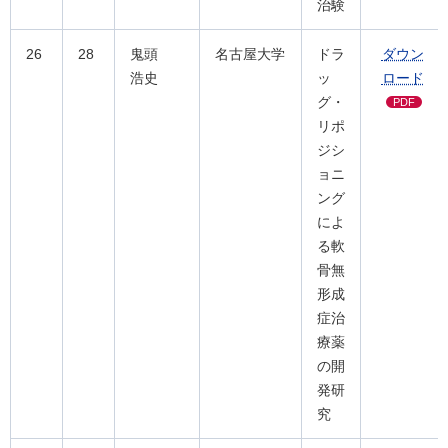
治験
26
28
鬼頭
名古屋大学
ドラ
ダウン
浩史
ッ
ロード
グ・
PDF
リポ
ジシ
ョニ
ング
によ
る軟
骨無
形成
症治
療薬
の開
発研
究