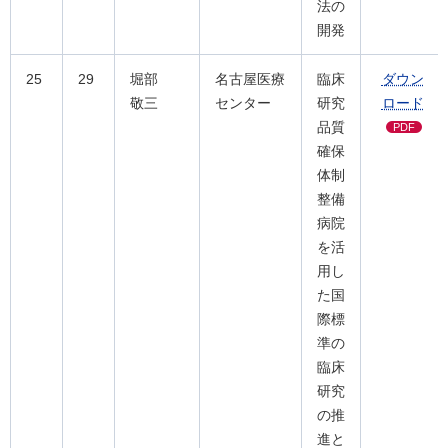
法の
開発
25
29
堀部
名古屋医療
臨床
ダウン
敬三
センター
研究
ロード
品質
PDF
確保
体制
整備
病院
を活
用し
た国
際標
準の
臨床
研究
の推
進と