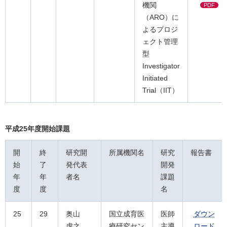
機関
PDF
（ARO）に
よるプロジ
ェクト管理
型
Investigator
Initiated
Trial（IIT）
平成25年度開始課題
開
終
研究開
所属機関名
研究
報告書
始
了
発代表
開発
年
年
者名
課題
度
度
名
25
29
奥山
国立成育医
医師
ダウン
虎之
療研究セン
主導
ロード