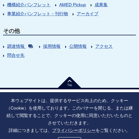
機構紹介パンフレット
AMED Pickup
成果集
事業紹介パンフレット・刊行物
アーカイブ
その他
調達情報
採用情報
公開情報
アクセス
問合せ先
Top
本ウェブサイトは、提供するサービス向上のため、クッキー
（Cookie）を使用しております。このバナーを閉じる、または継
続して閲覧することで、クッキーの使用に同意いただいたものと
法人番号：9010005023796
東京都千代田区大手町1丁目7番1号
させていただきます。
情報公開
寄附のお願い
ご利用上の注意
詳細につきましては、
プライバシーポリシー
をご覧ください。
ソーシャル・ネットワーキング・サービス運用ポリシー
プライバシーポリシー
アクセシビリティ
サイトマップ