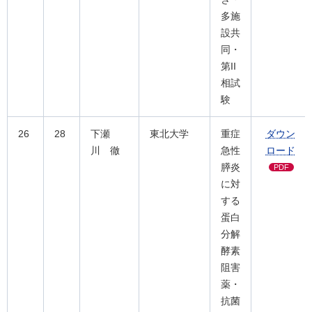
多施
設共
同・
第II
相試
験
26
28
下瀬
東北大学
重症
ダウン
川 徹
急性
ロード
膵炎
PDF
に対
する
蛋白
分解
酵素
阻害
薬・
抗菌