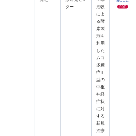
ター
治験
PDF
によ
る酵
素製
剤を
利用
した
ムコ
多糖
症II
型の
中枢
神経
症状
に対
する
新規
治療