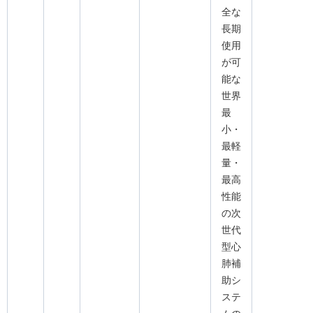
全な
長期
使用
が可
能な
世界
最
小・
最軽
量・
最高
性能
の次
世代
型心
肺補
助シ
ステ