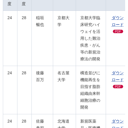
度
度
24
28
稲垣
京都大
京都大学臨
ダウン
暢也
学
床研究ハイ
ロード
ウェイを活
PDF
用した難治
疾患・がん
等の新規治
療法の開発
24
28
後藤
名古屋
構造並びに
ダウン
百万
大学
機能再生を
ロード
目指す脂肪
PDF
組織由来幹
細胞治療の
開発
24
28
佐藤
北海道
新規医薬
ダウン