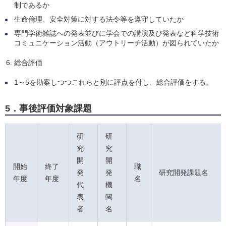
制であるか
生命倫理、安全対策に対する法令等を遵守していたか
専門学術雑誌への発表並びに学会での講演及び発表など科学技術
コミュニケーション活動（アウトリーチ活動）が図られていたか
総合評価
1～5を勘案しつつこれらと別に評点を付し、総合評価をする。
5．事後評価対象課題
研
研
究
究
開
開
開始
終了
職
発
発
研究開発課題名
年度
年度
名
代
機
表
関
者
名