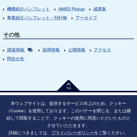
機構紹介パンフレット
AMED Pickup
成果集
事業紹介パンフレット・刊行物
アーカイブ
その他
調達情報
採用情報
公開情報
アクセス
問合せ先
Top
本ウェブサイトは、提供するサービス向上のため、クッキー
（Cookie）を使用しております。このバナーを閉じる、または継
続して閲覧することで、クッキーの使用に同意いただいたものと
法人番号：9010005023796
東京都千代田区大手町1丁目7番1号
させていただきます。
情報公開
寄附のお願い
ご利用上の注意
詳細につきましては、
プライバシーポリシー
をご覧ください。
ソーシャル・ネットワーキング・サービス運用ポリシー