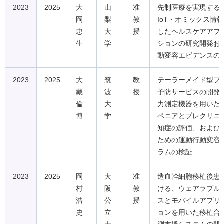
2023
2025
大
山
准
先制医療を実現するA
岡
梨
教
IoT・オミックス情
忠
大
授
したヘルスケアアプ
生
学
ションの研究開発お
動変容エビデンスの
2023
2025
大
筑
教
テーラーメイド型フ
藏
波
授
予防サービスの開発
倫
大
力測定機器を用いた
博
学
ペニアとプレクリニ
知症の評価、および
ための運動行動変容
ラムの検証
2023
2025
岡
大
准
造血幹細胞移植後患
村
阪
教
ける、ウェアラブル
浩
公
授
スとモバイルアプリ
史
立
ョンを用いた移植合