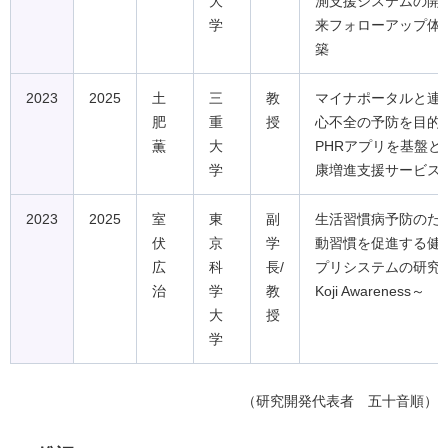
大
測支援システムの開
学
来フォローアップ体
築
2023
2025
土
三
教
マイナポータルと連
肥
重
授
心不全の予防を目的
薫
大
PHRアプリを基盤と
学
康増進支援サービス
2023
2025
室
東
副
生活習慣病予防のた
伏
京
学
動習慣を促進する健康
広
科
長/
プリシステムの研究
治
学
教
Koji Awareness～
大
授
学
（研究開発代表者 五十音順）