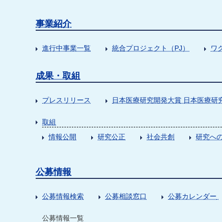
事業紹介
進行中事業一覧
統合プロジェクト（PJ）
ワ
成果・取組
プレスリリース
日本医療研究開発大賞 日本医療研
取組
情報公開
研究公正
社会共創
研究への
公募情報
公募情報検索
公募相談窓口
公募カレンダー
公募情報一覧