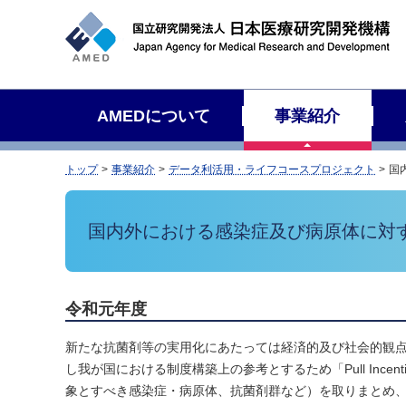
サ
イ
ト
内
検
AMEDについて
事業紹介
索
トップ
事業紹介
データ利活用・ライフコースプロジェクト
国
国内外における感染症及び病原体に対
令和元年度
新たな抗菌剤等の実用化にあたっては経済的及び社会的観
し我が国における制度構築上の参考とするため「Pull In
象とすべき感染症・病原体、抗菌剤群など）を取りまとめ