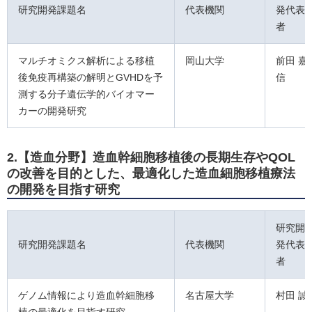
研究開発課題名
代表機関
発代表
者
マルチオミクス解析による移植
岡山大学
前田 嘉
後免疫再構築の解明とGVHDを予
信
測する分子遺伝学的バイオマー
カーの開発研究
2.【造血分野】造血幹細胞移植後の長期生存やQOL
の改善を目的とした、最適化した造血細胞移植療法
の開発を目指す研究
研究開
研究開発課題名
代表機関
発代表
者
ゲノム情報により造血幹細胞移
名古屋大学
村田 誠