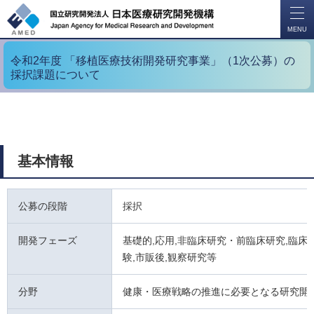
開
く
MENU
令和2年度 「移植医療技術開発研究事業」（1次公募）の
採択課題について
基本情報
公募の段階
採択
開発フェーズ
基礎的,応用,非臨床研究・前臨床研究,臨床試
験,市販後,観察研究等
分野
健康・医療戦略の推進に必要となる研究開