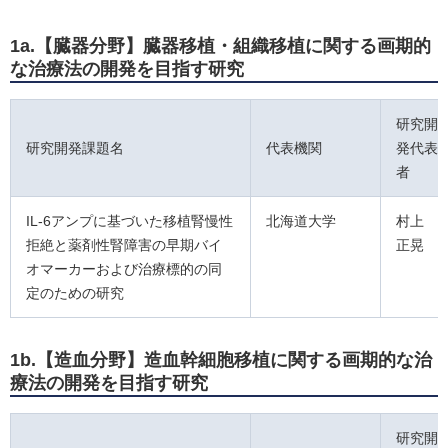
1a.【臓器分野】臓器移植・組織移植に関する画期的
な治療法の開発を目指す研究
研究開
研究開発課題名
代表機関
発代表
者
IL-6アンプに基づいた移植腎慢性
北海道大学
村上
拒絶と薬剤性腎障害の早期バイ
正晃
オマーカーおよび治療標的の同
定のための研究
1b.【造血分野】造血幹細胞移植に関する画期的な治
療法の開発を目指す研究
研究開