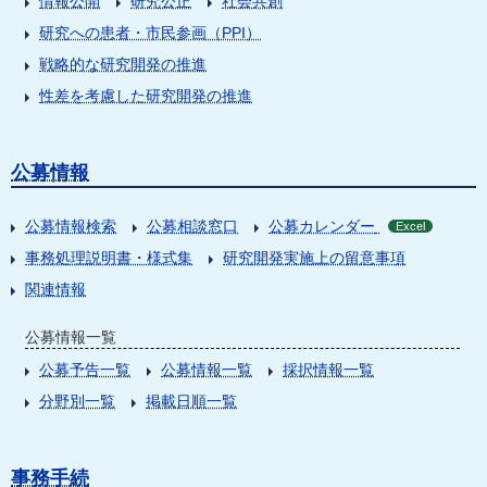
情報公開
研究公正
社会共創
研究への患者・市民参画（PPI）
戦略的な研究開発の推進
性差を考慮した研究開発の推進
公募情報
公募情報検索
公募相談窓口
公募カレンダー
Excel
事務処理説明書・様式集
研究開発実施上の留意事項
関連情報
公募情報一覧
公募予告一覧
公募情報一覧
採択情報一覧
分野別一覧
掲載日順一覧
事務手続