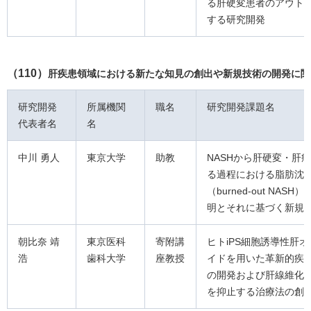
る肝硬変患者のアウト
する研究開発
（110）
肝疾患領域における新たな知見の創出や新規技術の開発に関
研究開発
所属機関
職名
研究開発課題名
代表者名
名
中川 勇人
東京大学
助教
NASHから肝硬変・肝
る過程における脂肪沈
（burned-out NASH
明とそれに基づく新規
朝比奈 靖
東京医科
寄附講
ヒトiPS細胞誘導性肝
浩
歯科大学
座教授
イドを用いた革新的疾
の開発および肝線維化
を抑止する治療法の創