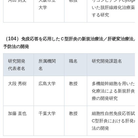
河田 則文
大阪市立
教授
リコンビナントCytoglo
大学
いた脱肝線維化治療薬
する研究
（104）
免疫応答を応用したＣ型肝炎の新規治療法／肝硬変治療法／
予防法の開発
研究開発
所属機関
職名
研究開発課題名
代表者名
名
大段 秀樹
広島大学
教授
多機能幹細胞を用いた
化療法による新規肝炎/
療の開発研究
加藤 直也
千葉大学
教授
細胞性自然免疫応答賦
C型肝炎における肝発
法の開発