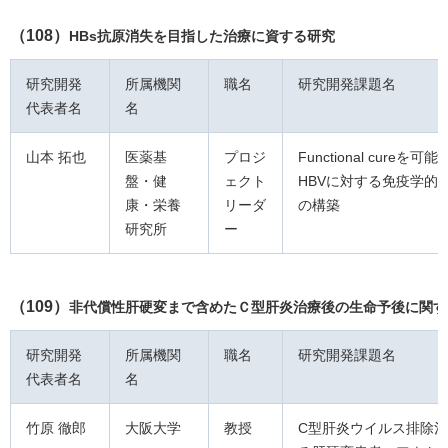
（108）
HBs抗原消失を目指した治療に資する研究
研究開発
所属機関
職名
研究開発課題名
代表者名
名
山本 拓也
医薬基
プロジ
Functional cureを可
盤・健
ェクト
HBVに対する免疫学的
康・栄養
リーダ
の構築
研究所
ー
（109）
非代償性肝硬変まで含めたＣ型肝炎治療後の生命予後に関す
研究開発
所属機関
職名
研究開発課題名
代表者名
名
竹原 徹郎
大阪大学
教授
C型肝炎ウイルス排除