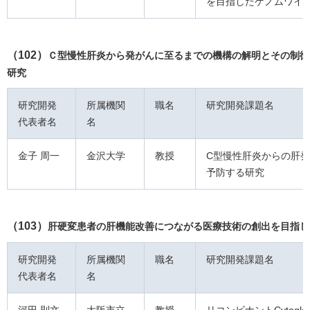
を目指したゲノムワイ
（102）
Ｃ型慢性肝炎から発がんに至るまでの機構の解明とその制御
研究
研究開発
所属機関
職名
研究開発課題名
代表者名
名
金子 周一
金沢大学
教授
C型慢性肝炎からの肝
予防する研究
（103）
肝硬変患者の肝機能改善につながる医療技術の創出を目指し
研究開発
所属機関
職名
研究開発課題名
代表者名
名