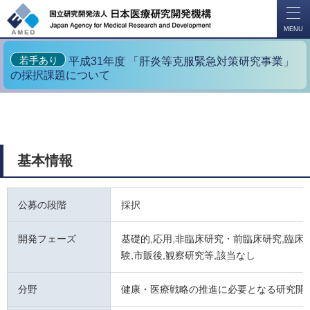
開
く
MENU
若手あり
平成31年度 「肝炎等克服緊急対策研究事業」
の採択課題について
基本情報
公募の段階
採択
開発フェーズ
基礎的,応用,非臨床研究・前臨床研究,臨床試
験,市販後,観察研究等,該当なし
分野
健康・医療戦略の推進に必要となる研究開