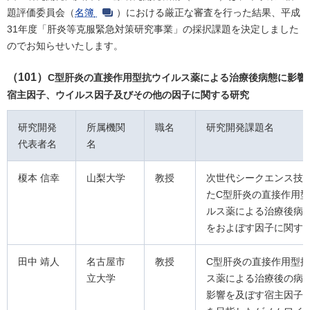
題評価委員会（
名簿
）における厳正な審査を行った結果、平成
31年度「肝炎等克服緊急対策研究事業」の採択課題を決定しました
のでお知らせいたします。
（101）
C型肝炎の直接作用型抗ウイルス薬による治療後病態に影響
宿主因子、ウイルス因子及びその他の因子に関する研究
研究開発
所属機関
職名
研究開発課題名
代表者名
名
榎本 信幸
山梨大学
教授
次世代シークエンス技
たC型肝炎の直接作用
ルス薬による治療後病
をおよぼす因子に関す
田中 靖人
名古屋市
教授
C型肝炎の直接作用型
立大学
ス薬による治療後の病
影響を及ぼす宿主因子