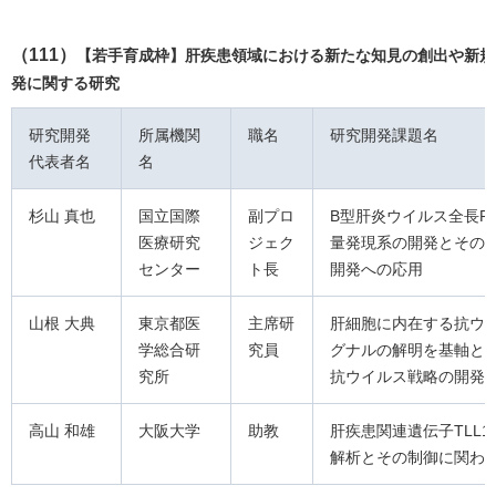
（111）
【若手育成枠】肝疾患領域における新たな知見の創出や新規
発に関する研究
研究開発
所属機関
職名
研究開発課題名
代表者名
名
杉山 真也
国立国際
副プロ
B型肝炎ウイルス全長P
医療研究
ジェク
量発現系の開発とその
センター
ト長
開発への応用
山根 大典
東京都医
主席研
肝細胞に内在する抗ウ
学総合研
究員
グナルの解明を基軸と
究所
抗ウイルス戦略の開発
高山 和雄
大阪大学
助教
肝疾患関連遺伝子TLL1
解析とその制御に関わ