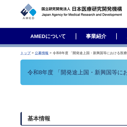
サ
イ
ト
内
検
AMEDについて
事業紹介
索
トップ
公募情報
令和8年度 「開発途上国・新興国等における医
令和8年度 「開発途上国・新興国等
基本情報