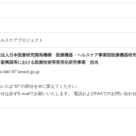
ヘルスケアプロジェクト
発法人日本医療研究開発機構 医療機器・ヘルスケア事業部医療機器研
・新興国等における医療技術等実用化研究事業
担当
ko-kiki”AT”amed.go.jp
アドレスは”AT”の部分を＠に変えてください。
せは必ずE-mailでお願いいたします。 電話およびFAXでのお問い合わ