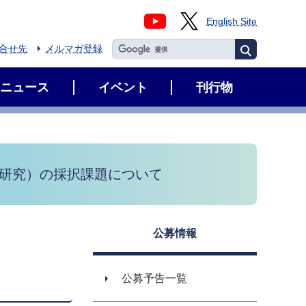
English Site
合せ先
メルマガ登録
ニュース
イベント
刊行物
ト研究）の採択課題について
公募情報
公募予告一覧