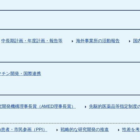
中長期計画・年度計画・報告等
海外事業所の活動報告
国
クチン開発・国際連携
究開発機構理事長賞（AMED理事長賞）
先駆的医薬品等指定制度の
患者・市民参画（PPI）
戦略的な研究開発の推進
性差を考