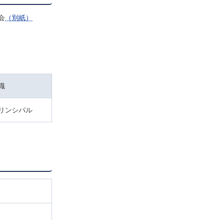
会
（別紙）
職
リンシパル