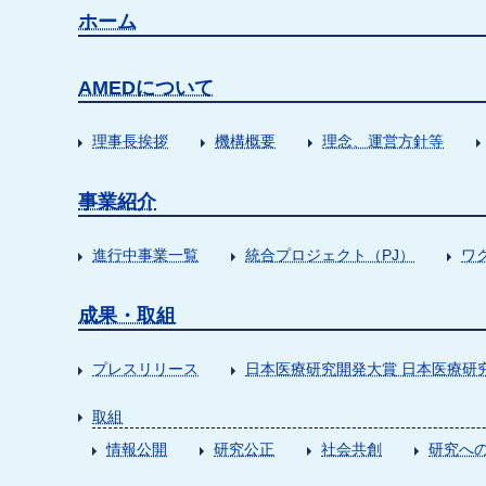
ホーム
AMEDについて
理事長挨拶
機構概要
理念、運営方針等
事業紹介
進行中事業一覧
統合プロジェクト（PJ）
ワ
成果・取組
プレスリリース
日本医療研究開発大賞 日本医療研
取組
情報公開
研究公正
社会共創
研究への