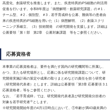
高度化、創薬研究を推進します。また、疾患特異的iPS細胞の利活用
促進を行います。令和8年度は「病態解明・創薬研究課題」の＃1．
チーム型、＃2．個別型、＃3．若手育成枠を公募、難病等の患者由
来の疾患特異的iPS細胞を用いた（1）病態解明、（2）創薬スクリ
ーニング系確立、（3）技術開発 の研究開発を支援します。詳細は
公募要領「第Ⅰ部 第2章 公募対象課題 等をご参照ください。
応募資格者
本事業の応募資格者は、要件を満たす国内の研究機関等に所属し、
かつ、主たる研究場所とし、応募に係る研究開発課題について、研
究開発実施計画の策定や成果の取りまとめなどの責任を担う研究者
（研究開発代表者）とします。詳細は公募要領「第3章 応募要項 3.1
応募資格者」等をご参照ください。
なお、「若手育成枠」では、研究開発代表者及び研究開発分担者の
※
対象を若手研究者
とします。
※研究開発開始年度の4月1日時点において、①年齢が満43歳未満の