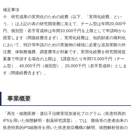
補足事項
※ 研究成果の実用化のための経費（以下、「実用化経費」とい
う。）は上記の表の研究開発費に加えて、チーム型は年間20,000千
円、個別型・若手育成枠は年間10,000千円を上限として申請時から
措置します（間接経費含まず）。実用化経費は、知的財産の権利化
において、特許等申請のための実施例の補強に必要な追加実験の外
注費、体制整備費、調査費等が対象です。実用化経費を研究開発提
案書で申請する場合の上限は、1課題当たり年間73,000千円（チー
ム型）、40,000千円（個別型）、20,000千円（若手育成枠）としま
す（間接経費含まず）。
事業概要
「再生・細胞医療・遺伝子治療実現加速化プログラム（疾患特異的
iPSを用いた病態解明・創薬研究課題）」では、難病等の患者由来の
疾患特異的iPS細胞等を用いた疾患発症機構の解明、病態解析技術の