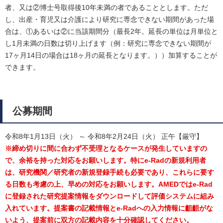
者、又は②博士号取得後10年未満の者であることとします。ただ
し、出産・育児又は介護により研究に専念できない期間があった場
合は、①あるいは②に当該期間分（最長2年。延長の単位は月単位と
し1月未満の日数は切り上げます（例：研究に専念できない期間が
17ヶ月14日の場合は18ヶ月の延長となります。））加算することが
できます。
公募期間
令和8年1月13日（火） ～ 令和8年2月24日（火） 正午【厳守】
※締め切りに間に合わず不受理となるケースが発生していますの
で、余裕を持った対応をお願いします。特にe-Radの新規利用者
は、研究機関／研究者の新規登録手続も必要であり、これらに要す
る日数も考慮の上、早めの対応をお願いします。AMEDではe-Rad
に登録された研究提案情報をダウンロードして評価システムに組み
入れています。提案書の記載情報とe-Radへの入力情報に齟齬がな
いよう、提案前に双方の記載内容を十分確認してください。