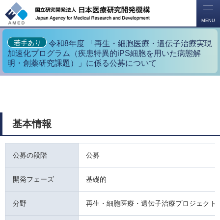
開
く
MENU
若手あり
令和8年度 「再生・細胞医療・遺伝子治療実現
加速化プログラム（疾患特異的iPS細胞を用いた病態解
明・創薬研究課題）」に係る公募について
基本情報
公募の段階
公募
開発フェーズ
基礎的
分野
再生・細胞医療・遺伝子治療プロジェクト