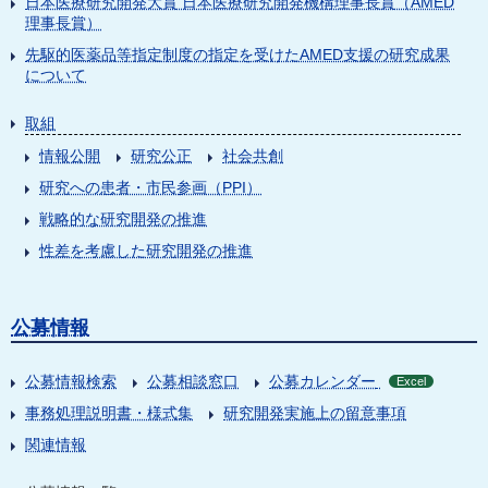
日本医療研究開発大賞 日本医療研究開発機構理事長賞（AMED
理事長賞）
先駆的医薬品等指定制度の指定を受けたAMED支援の研究成果
について
取組
情報公開
研究公正
社会共創
研究への患者・市民参画（PPI）
戦略的な研究開発の推進
性差を考慮した研究開発の推進
公募情報
公募情報検索
公募相談窓口
公募カレンダー
Excel
事務処理説明書・様式集
研究開発実施上の留意事項
関連情報