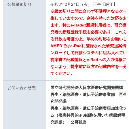
公募締め切り
令和8年2月24日（火） 正午【厳守】
※締め切りに間に合わず不受理となるケー
生していますので、余裕を持った対応をお
ます。特にe-Radの新規利用者は、研究機
究者の新規登録手続も必要であり、これら
る日数も考慮の上、早めの対応をお願いし
AMEDではe-Radに登録された研究提案情
ンロードして評価システムに組み入れてい
提案書の記載情報とe-Radへの入力情報に
ないよう、提案前に双方の記載内容を十分
てください。
お問い合わせ先
国立研究開発法人日本医療研究開発機構
再生・細胞医療・遺伝子治療事業部 再生
究開発課
再生・細胞医療・遺伝子治療実現加速化プ
ム（疾患特異的iPS細胞を用いた病態解明
究課題）
公募担当