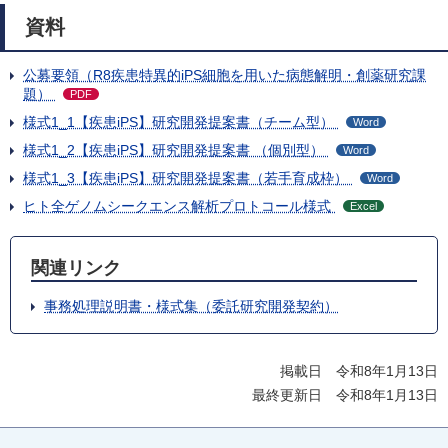
資料
公募要領（R8疾患特異的iPS細胞を用いた病態解明・創薬研究課
題）
PDF
様式1_1【疾患iPS】研究開発提案書（チーム型）
Word
様式1_2【疾患iPS】研究開発提案書 （個別型）
Word
様式1_3【疾患iPS】研究開発提案書（若手育成枠）
Word
ヒト全ゲノムシークエンス解析プロトコール様式
Excel
関連リンク
事務処理説明書・様式集（委託研究開発契約）
掲載日 令和8年1月13日
最終更新日 令和8年1月13日