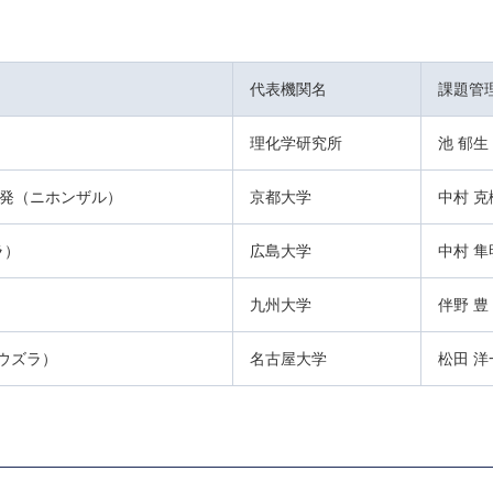
代表機関名
課題管
理化学研究所
池 郁生
開発（ニホンザル）
京都大学
中村 克
ラ）
広島大学
中村 隼
九州大学
伴野 豊
ウズラ）
名古屋大学
松田 洋