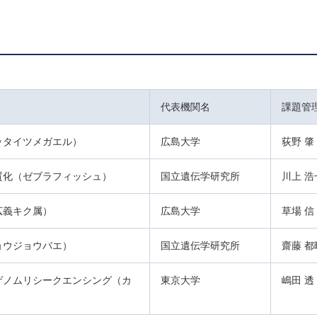
代表機関名
課題管
ッタイツメガエル）
広島大学
荻野 肇
質化（ゼブラフィッシュ）
国立遺伝学研究所
川上 浩
広義キク属）
広島大学
草場 信
ョウジョウバエ）
国立遺伝学研究所
齋藤 都
ゲノムリシークエンシング（カ
東京大学
嶋田 透