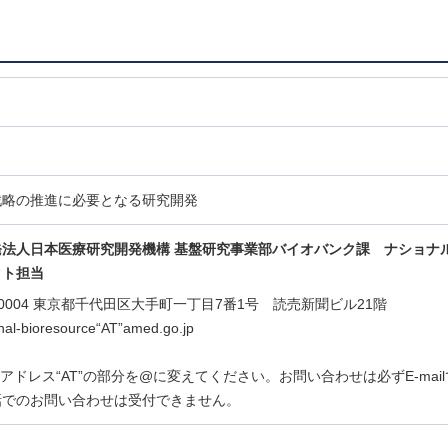
戦略の推進に必要となる研究開発
発法人日本医療研究開発機構 基盤研究事業部バイオバンク課
ナショナ
クト担当
0-0004 東京都千代田区大手町一丁目7番1号 読売新聞ビル21階
onal-bioresource“AT”amed.go.jp
は上記アドレス“AT”の部分を@に変えてください。お問い合わせは必ずE-mai
話でのお問い合わせは受付できません。