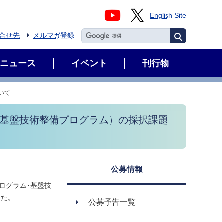
English Site
合せ先
メルマガ登録
ニュース
イベント
刊行物
いて
･基盤技術整備プログラム）の採択課題
公募情報
ログラム･基盤技
した。
公募予告一覧