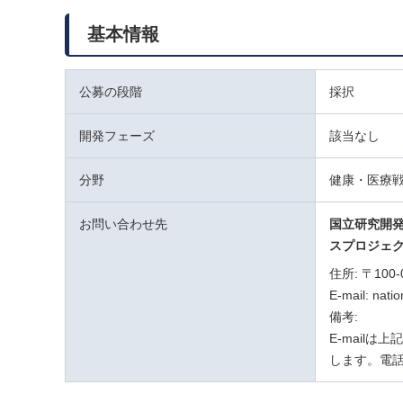
基本情報
公募の段階
採択
開発フェーズ
該当なし
分野
健康・医療
お問い合わせ先
国立研究開
スプロジェ
住所: 〒10
E-mail: nati
備考:
E-mail
します。電