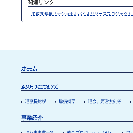
関連リンク
平成30年度「ナショナルバイオリソースプロジェク
ホーム
AMEDについて
理事長挨拶
機構概要
理念、運営方針等
事業紹介
進行中事業一覧
統合プロジェクト（PJ）
ワ