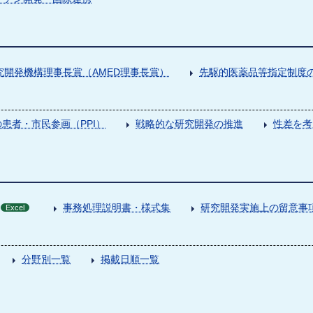
究開発機構理事長賞（AMED理事長賞）
先駆的医薬品等指定制度の
患者・市民参画（PPI）
戦略的な研究開発の推進
性差を考
事務処理説明書・様式集
研究開発実施上の留意事
Excel
分野別一覧
掲載日順一覧