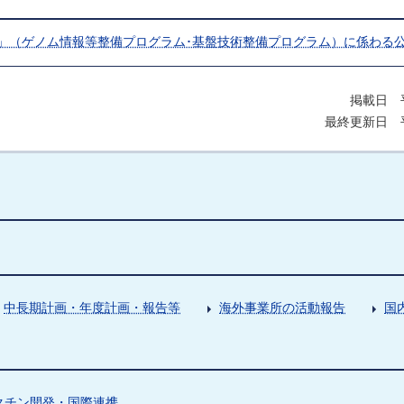
ト」（ゲノム情報等整備プログラム･基盤技術整備プログラム）に係わる
掲載日 平
最終更新日 平
中長期計画・年度計画・報告等
海外事業所の活動報告
国
クチン開発・国際連携